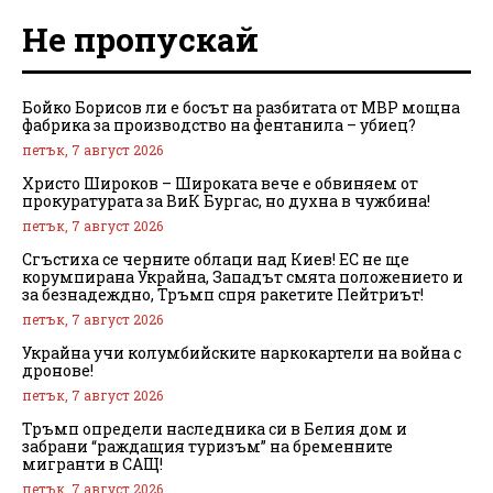
Не пропускай
Бойко Борисов ли е босът на разбитата от МВР мощна
фабрика за производство на фентанила – убиец?
петък, 7 август 2026
Христо Широков – Широката вече е обвиняем от
прокуратурата за ВиК Бургас, но духна в чужбина!
петък, 7 август 2026
Сгъстиха се черните облаци над Киев! ЕС не ще
корумпирана Украйна, Западът смята положението и
за безнадеждно, Тръмп спря ракетите Пейтриът!
петък, 7 август 2026
Украйна учи колумбийските наркокартели на война с
дронове!
петък, 7 август 2026
Тръмп определи наследника си в Белия дом и
забрани “раждащия туризъм” на бременните
мигранти в САЩ!
петък, 7 август 2026