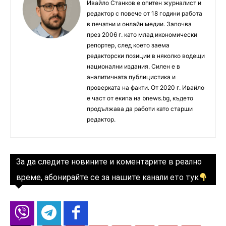
Ивайло Станков е опитен журналист и
редактор с повече от 18 години работа
в печатни и онлайн медии. Започва
през 2006 г. като млад икономически
репортер, след което заема
редакторски позиции в няколко водещи
национални издания. Силен е в
аналитичната публицистика и
проверката на факти. От 2020 г. Ивайло
е част от екипа на bnews.bg, където
продължава да работи като старши
редактор.
За да следите новините и коментарите в реално
време, абонирайте се за нашите канали ето тук