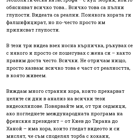
обясняват всичко това… Всичко това са пълни
глупости. Видеата са реални. Понякога хората ги
фалшифицират, но по-често просто им
приписват глупости.
В тези три видеа взех носна кърпичка, ръкувах се
с някого и просто се пошегувах с жена си – както
правим доста често. Всички. Не отричам нищо,
просто казвам: всичко това е част от реалността,
в която живеем.
Виждам много странни хора, които прекарват
целите си дни в анализ на всички тези
видеоклипове. Повярвайте ми, от три седмици,
ако погледнете международната програма на
френския президент – от Киев до Тирана до
Ханой – има хора, които гледат видеото и си
мислят, че съм споделял торба с кокаин,