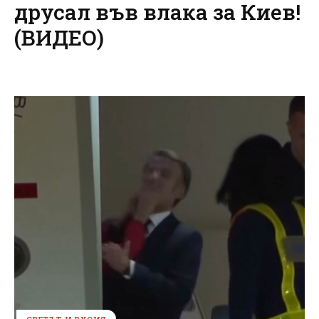
друсал във влака за Киев!
(ВИДЕО)