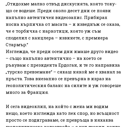
„Отидохме малко отвъд дискусията, която току-
що се водеше. Преди около десет дни се появи
напълно автентичен видеозапис. Прибирах
носна кърпичка от масата – и изведнъж се оказа,
че е торбичка с наркотици, която уж съм
споделил с канцлера – извинете, с премиера
Стармър.“
Изглежда, че преди осем дни имаше друго видео
– също напълно автентично – на което се
ръкувам с президента Ердоган, и те го направиха
„турско превземане“ – сякаш някой ме е хванал за
пръста. Това внезапно се превърна в израз на
геополитическия баланс на силите и уж говореше
много за Франция.
И сега видеоклип, на който с жена ми водим
нещо, което изглежда като лек спор, но всъщност
просто се подиграваме, се превръща в някаква
геополитическа катастрофа – с куп теории, които