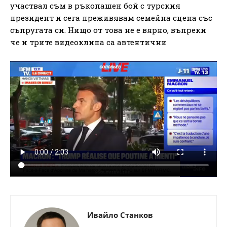
участвал съм в ръкопашен бой с турския
президент и сега преживявам семейна сцена със
съпругата си. Нищо от това не е вярно, въпреки
че и трите видеоклипа са автентични
Ивайло Станков