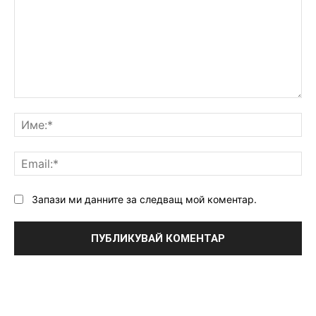
Коментар:
Им
Ema
Запази ми данните за следващ мой коментар.