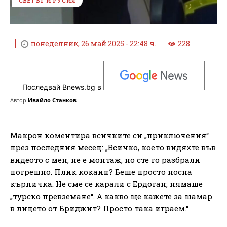
СВЕТЪТ И РУСИЯ
понеделник, 26 май 2025 - 22:48 ч.
228
Последвай Bnews.bg в
Автор
Ивайло Станков
Макрон коментира всичките си „приключения“
през последния месец: „Всичко, което видяхте във
видеото с мен, не е монтаж, но сте го разбрали
погрешно. Плик кокаин? Беше просто носна
кърпичка. Не сме се карали с Ердоган; нямаше
„турско превземане“. А какво ще кажете за шамар
в лицето от Бриджит? Просто така играем.“