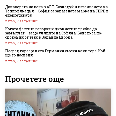
Далаверата на века в АЕЦ Козлодуй и източването на
Топлофикация – София са запазената марка на ГЕРБ в
енергетиката!
петък, 7 август 2026
Когато фактите говорят и ционистите трябва да
замълчат – защо улиците на София и Банско са по-
спокойни от тези в Западна Европа
петък, 7 август 2026
Посред горещо лято Германия сменя канцлера! Кой
ще го наследи
петък, 7 август 2026
Прочетете още