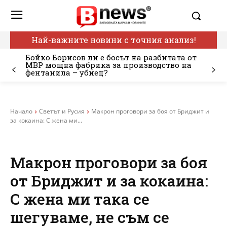
Най-важните новини с точния анализ!
Бойко Борисов ли е босът на разбитата от
МВР мощна фабрика за производство на
фентанила – убиец?
Начало
Светът и Русия
Макрон проговори за боя от Бриджит и
за кокаина: С жена ми...
Макрон проговори за боя
от Бриджит и за кокаина:
С жена ми така се
шегуваме, не съм се