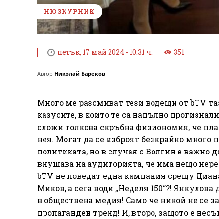
НЮЗКУРНИК
петък, 17 май 2024 - 10:31 ч.
351
Автор
Николай Бареков
Много ме разсмиват тези водещи от bTV та
казусите, в които те са напълно прогизна
сложи толкова скръбна физиономия, че пла
нея. Могат да се изброят безкрайно много 
политиката, но в случая с Волгин е важно
внушава на аудиторията, че има нещо нере
bTV не поведат една кампания срещу Диан
Миков, а сега води „Неделя 150“?! Янкулов
в обществена медия! Само че никой не се з
пропаганден тренд! И, второ, защото е не