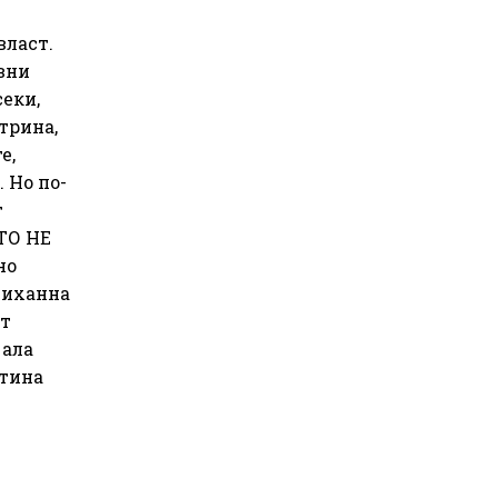
власт.
вни
секи,
трина,
е,
 Но по-
т
ТО НЕ
но
диханна
ат
 ала
втина