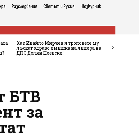
ура
Разследвания
Светът и Русия
НюзКурник
тата
Как Ивайло Мирчев и троловете му
лъскат здраво имиджа на лидера на
ц?
ДПС Делян Пеевски!
т БТВ
нт за
тат