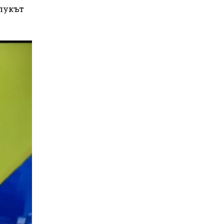
рлукът