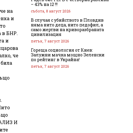
– 43% на 12 !!!
че на
събота, 8 август 2026
енка и
В случая с убийството в Пловдив
няма нито деца, нито педофил, а
то
само жертви на криворазбраната
 в БНР.
цивилизация
та и
петък, 7 август 2026
нцарова
Гореща социология от Киев:
Залужни мачка мощно Зеленски
алко, че
по рейтинг в Украйна!
 била
петък, 7 август 2026
също
.
Нито
ъщо
АЛИЗ И
ите