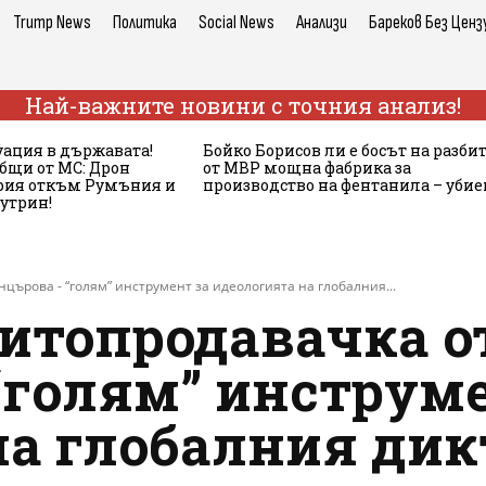
Trump News
Политика
Social News
Анализи
Бареков Без Ценз
Най-важните новини с точния анализ!
ация в държавата!
Бойко Борисов ли е босът на разби
бщи от МС: Дрон
от МВР мощна фабрика за
ария откъм Румъния и
производство на фентанила – убие
сутрин!
църова - “голям” инструмент за идеологията на глобалния...
итопродавачка о
“голям” инструме
на глобалния дик