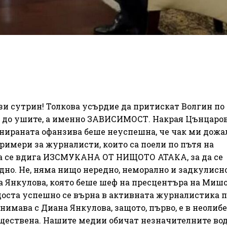
зи сутрин! Толкова усърдие да притискат Волгин по
ли до ушите, а именно ЗАВИСИМОСТ. Накрая Цънцаро
нираната офанзива беше неуспешна, че чак ми дожа
примери за журналисти, които са поели по пътя на
 да се вдига ИЗСМУКАНА ОТ НИЩОТО АТАКА, за да се
дно. Не, няма нищо нередно, неморално и задкулисн
а Янкулова, която беше шеф на пресцентъра на Миш
а доста успешно се върна в активната журналистика 
анимава с Диана Янкулова, защото, първо, е в неолиб
съществена. Нашите медии обичат незначителните во