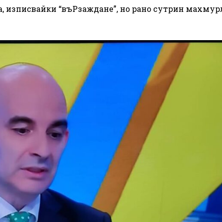
ка, изписвайки “въРзаждане”, но рано сутрин махму