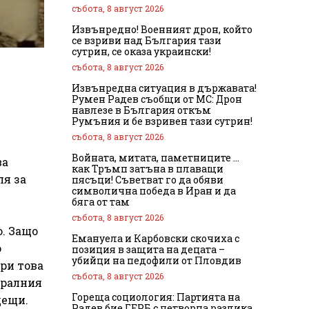
събота, 8 август 2026
Извънредно! Военният дрон, който
се взриви над България тази
сутрин, се оказа украински!
събота, 8 август 2026
Извънредна ситуация в държавата!
Румен Радев съобщи от МС: Дрон
навлезе в България откъм
Румъния и бе взривен тази сутрин!
събота, 8 август 2026
Войната, митата, паметниците …
ва
как Тръмп затъна в плаващи
ля за
пясъци! Съветват го да обяви
символична победа в Иран и да
бяга от там
събота, 8 август 2026
о. Защо
Емануела и Карбовски скочиха с
о
позиция в защита на децата –
убийци на педофили от Пловдив
при това
събота, 8 август 2026
ералния
Гореща социология: Партията на
дещи.
Радев бие ГЕРБ с четворна разлика