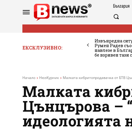
България
Извънредна ситу
Румен Радев съо
ЕКСКЛУЗИВНО:
навлезе в Бълг
бе взривен тази 
Начало
НюзКурник
Малката кибритопродавачка от БТВ Цън
Малката кибр
Цънцърова – 
идеологията 