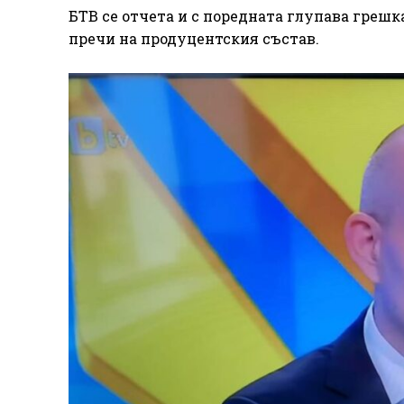
БТВ се отчета и с поредната глупава греш
пречи на продуцентския състав.