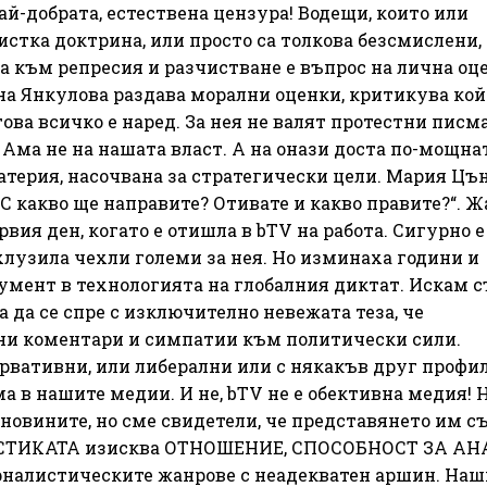
й-добрата, естествена цензура! Водещи, които или
стка доктрина, или просто са толкова безсмислени, 
а към репресия и разчистване е въпрос на лична оц
ана Янкулова раздава морални оценки, критикува кой
това всичко е наред. За нея не валят протестни писма
Ама не на нашата власт. А на онази доста по-мощна
материя, насочвана за стратегически цели. Мария Цъ
С какво ще направите? Отивате и какво правите?“. Ж
рвия ден, когато е отишла в bTV на работа. Сигурно е
хлузила чехли големи за нея. Но изминаха години и
румент в технологията на глобалния диктат. Искам 
а да се спре с изключително невежата теза, че
ни коментари и симпатии към политически сили.
ервативни, или либерални или с някакъв друг профил
а в нашите медии. И не, bTV не е обективна медия! 
 новините, но сме свидетели, че представянето им с
ЦИСТИКАТА изисква ОТНОШЕНИЕ, СПОСОБНОСТ ЗА АН
рналистическите жанрове с неадекватен аршин. Наш