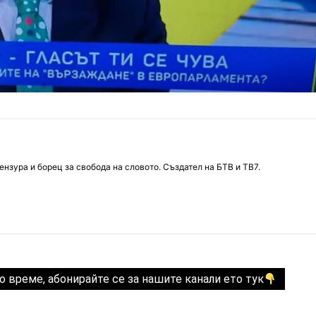
нзура и борец за свобода на словото. Създател на БТВ и ТВ7.
о време, абонирайте се за нашите канали ето тук