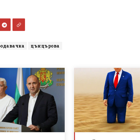
родавачка
цънцърова