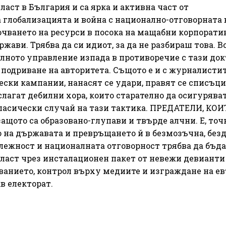
ласт в България и са ярка и активна част от
глобализацията и война с национално-отговорната 
точването на ресурси в посока на мащабни корпорати
ави. Трябва да си идиот, за да не разбираш това. В
алното управление изпада в противоречие с тази док
подриване на авторитета. Същото е и с журналистит
ески кампании, нанасят се удари, правят се списъци.
 слагат дебилни хора, които старателно да осигурява
класически случай на тази тактика. ПРЕДАТЕЛИ, КОИ
ото са образовано-глупави и твърде алчни. Е, точ
 на държавата и превръщането й в безмозъчна, без
лежност и националната отговорност трябва да бъд
ласт чрез инсталационен пакет от невежи девианти
ванието, контрол върху медиите и изграждане на е
в електорат.