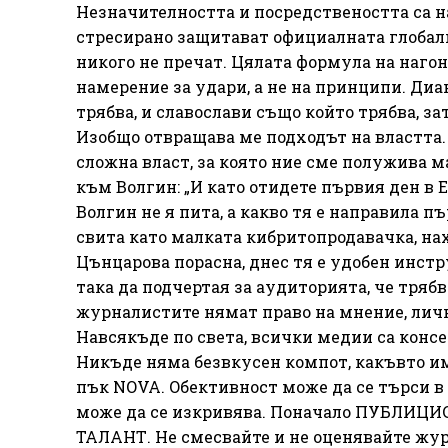
Незначителността и посредствеността са на
стресирано защитават официалната глобали
никого не пречат. Цялата формула на нагон
намерение за удари, а не на принципи. Ди
трябва, и славослави също който трябва, за
Изобщо отвращава ме подходът на властта. 
сложна власт, за която ние сме полужива 
към Волгин: „И като отидете първия ден в Е
Волгин не я пита, а какво тя е направила пъ
свита като малката кибритопродавачка, на
Цънцарова порасна, днес тя е удобен инст
така да подчертая за аудиторията, че трябв
журналистите нямат право на мнение, лич
Навсякъде по света, всички медии са конс
Никъде няма безвкусен компот, какъвто им
пък NOVA. Oбективност може да се търси в
може да се изкривява. Поначало ПУБЛИ
ТАЛАНТ. Не смесвайте и не оценявайте жу