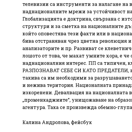
телевизии са инструменти за налагане на в
наднационалните мрежи за устойчивост на 
Глобализацията е доктрина, свързана с из
структури и за сметка на националните държ
който оповестява тези факти или в национ
бива отстраняван чрез цветна революция и 
анализаторите и пр. Развиват се клеветнич
лошото от това, че махат умните хора, е че
наднационалния интерес. ПП са типичен, 
РАЗПОЗНАВАТ СЕБЕ СИ КАТО ПРЕДАТЕЛИ, защ
такива са им необходими за разрушаването
и нежива територия. Националната принад
изкоренени. Девалвация на националната в
„променкаджиите“, унищожаване на образо
агентура. Така се произвежда обемно-глупа
Калина Андролова, фейсбук