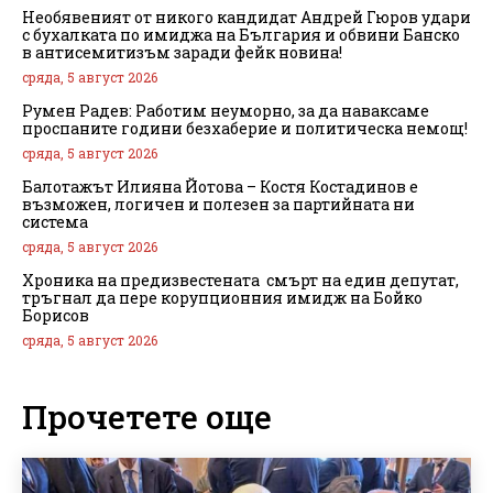
Необявеният от никого кандидат Андрей Гюров удари
с бухалката по имиджа на България и обвини Банско
в антисемитизъм заради фейк новина!
сряда, 5 август 2026
Румен Радев: Работим неуморно, за да наваксаме
проспаните години безхаберие и политическа немощ!
сряда, 5 август 2026
Балотажът Илияна Йотова – Костя Костадинов е
възможен, логичен и полезен за партийната ни
система
сряда, 5 август 2026
Хроника на предизвестената смърт на един депутат,
тръгнал да пере корупционния имидж на Бойко
Борисов
сряда, 5 август 2026
Прочетете още