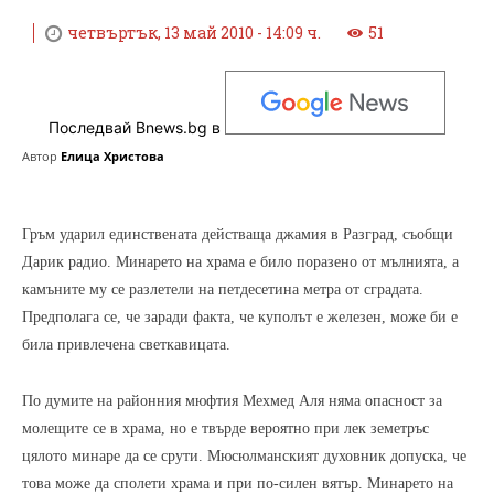
четвъртък, 13 май 2010 - 14:09 ч.
51
Последвай Bnews.bg в
Автор
Елица Христова
Гръм ударил единствената действаща джамия в Разград, съобщи
Дарик радио. Минарето на храма е било поразено от мълнията, а
камъните му се разлетели на петдесетина метра от сградата.
Предполага се, че заради факта, че куполът е железен, може би е
била привлечена светкавицата.
По думите на районния мюфтия Мехмед Аля няма опасност за
молещите се в храма, но е твърде вероятно при лек земетръс
цялото минаре да се срути. Мюсюлманският духовник допуска, че
това може да сполети храма и при по-силен вятър. Минарето на