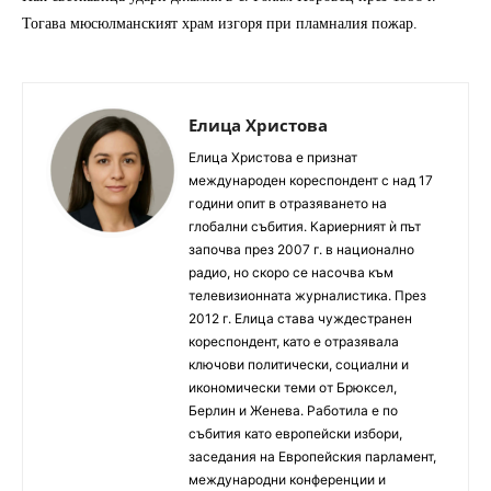
Тогава мюсюлманският храм изгоря при пламналия пожар.
Елица Христова
Елица Христова е признат
международен кореспондент с над 17
години опит в отразяването на
глобални събития. Кариерният ѝ път
започва през 2007 г. в национално
радио, но скоро се насочва към
телевизионната журналистика. През
2012 г. Елица става чуждестранен
кореспондент, като е отразявала
ключови политически, социални и
икономически теми от Брюксел,
Берлин и Женева. Работила е по
събития като европейски избори,
заседания на Европейския парламент,
международни конференции и