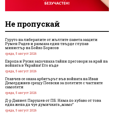
Не пропускай
Гуруто на либералите от жълтите павета защити
Румен Радев и размаза един твърде глупав
министър на Бойко Борисов
сряда, 5 август 2026
Европа и Русия започнаха тайни преговори за край на
войната в Украйна! Ето къде
сряда, 5 август 2026
Главчев се оказа арбитърът във войната на Иван
Демерджиев срещу Пеевски за полетите с частните
самолети
сряда, 5 август 2026
Д-р Даниел Парушев от ПБ: Няма по хубаво от това
една жена да чуе думичката „мамо“
сряда, 5 август 2026