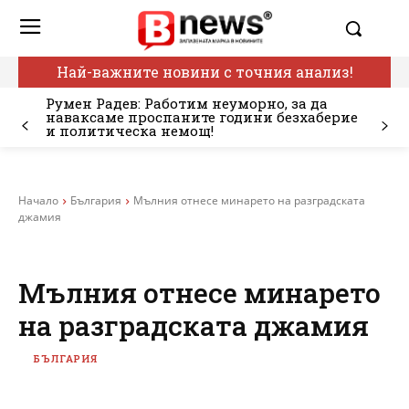
Най-важните новини с точния анализ!
Румен Радев: Работим неуморно, за да
наваксаме проспаните години безхаберие
и политическа немощ!
Начало
България
Мълния отнесе минарето на разградската
джамия
Мълния отнесе минарето
на разградската джамия
БЪЛГАРИЯ