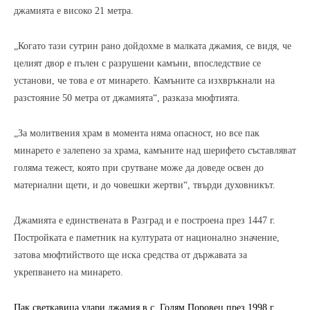
джамията е високо 21 метра.
„Когато тази сутрин рано дойдохме в малката джамия, се видя, че
целият двор е пълен с разрушени камъни, впоследствие се
установи, че това е от минарето. Камъните са изхвръкнали на
разстояние 50 метра от джамията“, разказа мюфтията.
„За молитвения храм в момента няма опасност, но все пак
минарето е залепено за храма, камъните над шерифето съставляват
голяма тежест, която при срутване може да доведе освен до
материални щети, и до човешки жертви“, твърди духовникът.
Джамията е единствената в Разград и е построена през 1447 г.
Постройката е паметник на културата от национално значение,
затова мюфтийството ще иска средства от държавата за
укрепването на минарето.
Пак светкавица удари джамия в с. Голям Поровец през 1998 г.