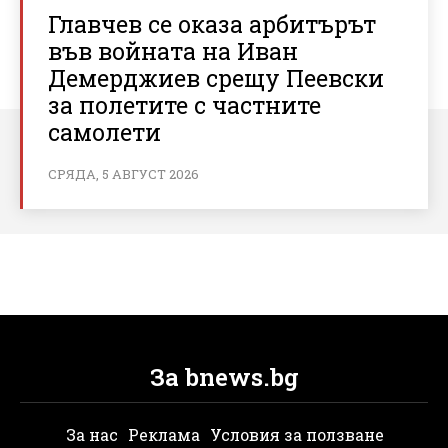
Главчев се оказа арбитърът
във войната на Иван
Демерджиев срещу Пеевски
за полетите с частните
самолети
СРЯДА, 5 АВГУСТ 2026
За bnews.bg
За нас
Реклама
Условия за ползване