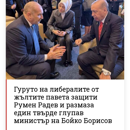
Гуруто на либералите от
жълтите павета защити
Румен Радев и размаза
един твърде глупав
министър на Бойко Борисов