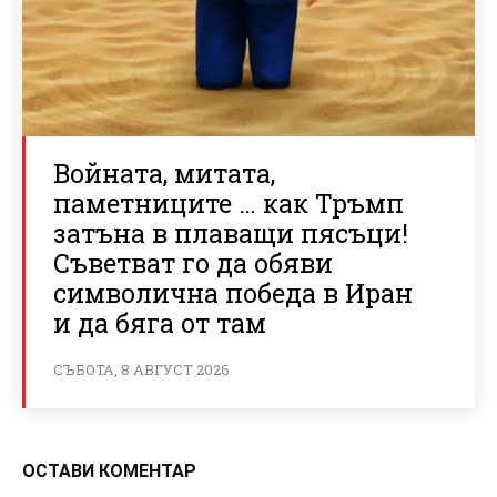
Войната, митата,
паметниците … как Тръмп
затъна в плаващи пясъци!
Съветват го да обяви
символична победа в Иран
и да бяга от там
СЪБОТА, 8 АВГУСТ 2026
ОСТАВИ КОМЕНТАР