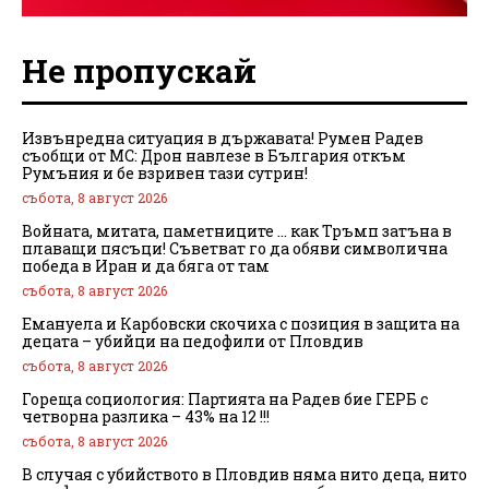
Не пропускай
Извънредна ситуация в държавата! Румен Радев
съобщи от МС: Дрон навлезе в България откъм
Румъния и бе взривен тази сутрин!
събота, 8 август 2026
Войната, митата, паметниците … как Тръмп затъна в
плаващи пясъци! Съветват го да обяви символична
победа в Иран и да бяга от там
събота, 8 август 2026
Емануела и Карбовски скочиха с позиция в защита на
децата – убийци на педофили от Пловдив
събота, 8 август 2026
Гореща социология: Партията на Радев бие ГЕРБ с
четворна разлика – 43% на 12 !!!
събота, 8 август 2026
В случая с убийството в Пловдив няма нито деца, нито