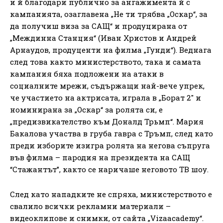
и й благодари публично за ангажимента й с
кампанията, озаглавена „Не ти трябва „Оскар“, за
да получиш виза за САЩ“ и продуцирана от
„Междинна Станция“ (Иван Христов и Андрей
Арнаудов, продуценти на филма „Гунди“). Веднага
след това както министерството, така и самата
кампания бяха подложени на атаки в
социалните мрежи, съдържащи най-вече упрек,
че участието на актрисата, играла в „Борат 2″ и
номинирана за „Оскар“ за ролята си, е
„предизвикателство към Доналд Трьмп“. Мария
Бакалова участва в груба гавра с Тръмп, след като
преди изборите изигра ролята на негова съпруга
във филма – пародия на президента на САЩ
“Стажантът”, както се наричаше неговото ТВ шоу.
След като нападките не спряха, министерството е
свалило всички рекламни материали –
видеоклипове и снимки, от сайта „Vizaacademy“.