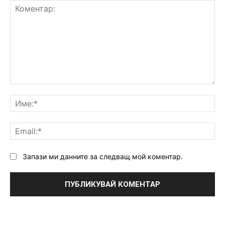
Коментар:
Им
Ema
Запази ми данните за следващ мой коментар.