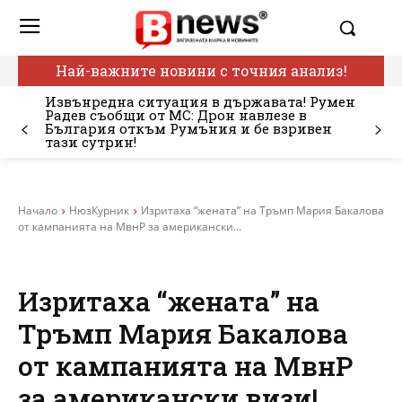
Най-важните новини с точния анализ!
Извънредна ситуация в държавата! Румен
Радев съобщи от МС: Дрон навлезе в
България откъм Румъния и бе взривен
тази сутрин!
Начало
НюзКурник
Изритаха “жената” на Тръмп Мария Бакалова
от кампанията на МвнР за американски...
Изритаха “жената” на
Тръмп Мария Бакалова
от кампанията на МвнР
за американски визи!