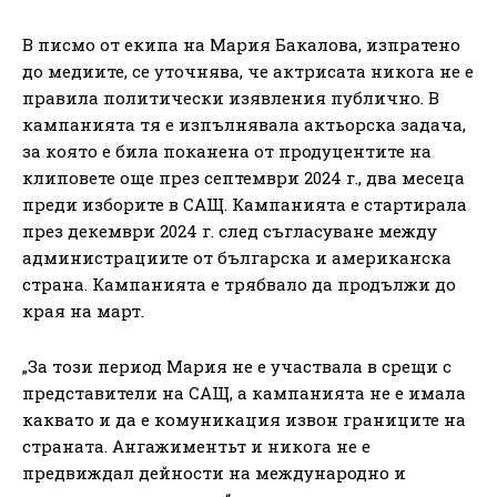
В писмо от екипа на Мария Бакалова, изпратено
до медиите, се уточнява, че актрисата никога не е
правила политически изявления публично. В
кампанията тя е изпълнявала актьорска задача,
за която е била поканена от продуцентите на
клиповете още през септември 2024 г., два месеца
преди изборите в САЩ. Кампанията е стартирала
през декември 2024 г. след съгласуване между
администрациите от българска и американска
страна. Кампанията е трябвало да продължи до
края на март.
„За този период Мария не е участвала в срещи с
представители на САЩ, а кампанията не е имала
каквато и да е комуникация извон границите на
страната. Ангажиментьт и никога не е
предвиждал дейности на международно и