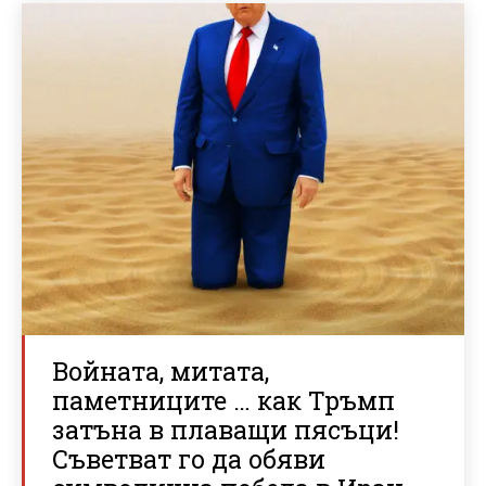
Войната, митата,
паметниците … как Тръмп
затъна в плаващи пясъци!
Съветват го да обяви