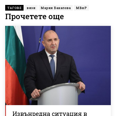
ТАГОВЕ
визи
Мария Бакалова
МВнР
Прочетете още
Извънредна ситуация в