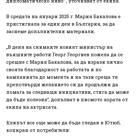
дипломатическо ниво“ , уточняват от екипа.
В средата на януари 2025 г. Мария Бакалова е
пристигнала за един ден в България, за да
заснеме допьлнителни материали.
„В деня на снимките новият министър на
външните работи Георг Георгиев пожела да се
срещне с Мария Бакалова, за да изрази лично
своята благодарност за работата и по
кампанията до момента и на тази среща тя
препотвърди желанието си да продължи да
помага за следващи инициативи, стига да може
да бъде полезна“, допълват в писмото хората от
екипа на актрисата.
Клипът все още може да бъде гледан в Ютюб,
копиран от потребители: