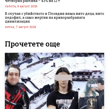
четворна разлика – 43% на 12 !!!
събота, 8 август 2026
В случая с убийството в Пловдив няма нито деца, нито
педофил, а само жертви на криворазбраната
цивилизация
петък, 7 август 2026
Прочетете още