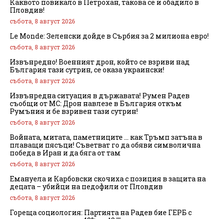
Каквото повикало в Петрохан, такова се и обадило в
Пловдив!
събота, 8 август 2026
Le Monde: Зеленски дойде в Сърбия за 2 милиона евро!
събота, 8 август 2026
Извънредно! Военният дрон, който се взриви над
България тази сутрин, се оказа украински!
събота, 8 август 2026
Извънредна ситуация в държавата! Румен Радев
съобщи от МС: Дрон навлезе в България откъм
Румъния и бе взривен тази сутрин!
събота, 8 август 2026
Войната, митата, паметниците … как Тръмп затъна в
плаващи пясъци! Съветват го да обяви символична
победа в Иран и да бяга от там
събота, 8 август 2026
Емануела и Карбовски скочиха с позиция в защита на
децата – убийци на педофили от Пловдив
събота, 8 август 2026
Гореща социология: Партията на Радев бие ГЕРБ с