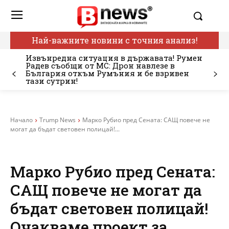
Най-важните новини с точния анализ!
Извънредна ситуация в държавата! Румен
Радев съобщи от МС: Дрон навлезе в
България откъм Румъния и бе взривен
тази сутрин!
Начало
Trump News
Марко Рубио пред Сената: САЩ повече не
могат да бъдат световен полицай!...
Марко Рубио пред Сената:
САЩ повече не могат да
бъдат световен полицай!
Очакваме проект за