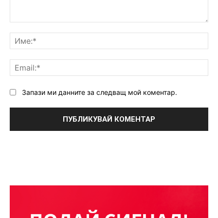
Коментар:
Им
Ema
Запази ми данните за следващ мой коментар.