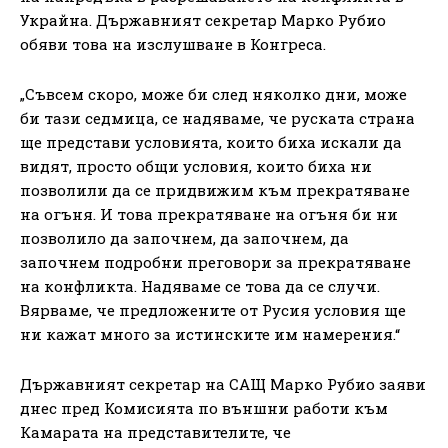
Украйна. Държавният секретар Марко Рубио
обяви това на изслушване в Конгреса.
„Съвсем скоро, може би след няколко дни, може
би тази седмица, се надяваме, че руската страна
ще представи условията, които биха искали да
видят, просто общи условия, които биха ни
позволили да се придвижим към прекратяване
на огъня. И това прекратяване на огъня би ни
позволило да започнем, да започнем, да
започнем подробни преговори за прекратяване
на конфликта. Надяваме се това да се случи.
Вярваме, че предложените от Русия условия ще
ни кажат много за истинските им намерения.“
Държавният секретар на САЩ Марко Рубио заяви
днес пред Комисията по външни работи към
Камарата на представителите, че