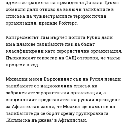
администрацията на президента Доналд Тръмп
обмисля дали отново да включи талибаните в
списъка на чуждестранните терористични
организации, предаде Ройтерс.
Конгресменът Тим Бърчет попита Рубио дали
има планове талибаните пак да бъдат
класифицирани като терористична организация.
Държавният секретар на САЩ отговори, че такъв
процес е в ход.
Миналия месец Върховният съд на Русия извади
талибаните от националния списък на
забранените терористични организации, а
специалният представител на руския президент
за Афганистан заяви, че Москва ще помогне на
талибаните да се борят срещу групировката
„Ислямска държава“ в Афганистан.