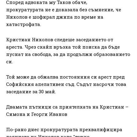
Според адвоката му Таков обаче,
прокуратурата не е доказала без съмнение, че
Николов е шофирал джипа по време на
катастрофата.
Кристиан Николов следеше заседанието от
ареста. Чрез скайп връзка той поиска да бъде
пуснат на свобода, за да продължи образованието
си.
Той може да обжалва постоянния си арест пред
Софийския апелативен съд. Съдът насрочи това
заседание за 30 май.
Двамата пътници са приятелката на Кристиан –
Симона и Георги Иванов
По-рано днес прокуратурата преквалифицира
деянието на Николов като "тежко