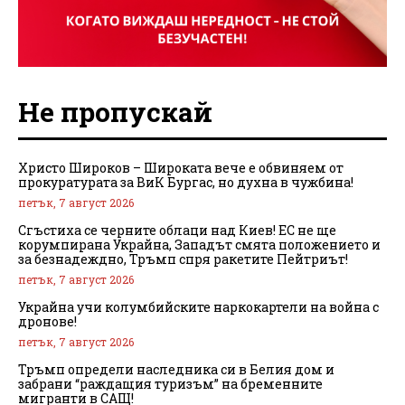
Не пропускай
Христо Широков – Широката вече е обвиняем от
прокуратурата за ВиК Бургас, но духна в чужбина!
петък, 7 август 2026
Сгъстиха се черните облаци над Киев! ЕС не ще
корумпирана Украйна, Западът смята положението и
за безнадеждно, Тръмп спря ракетите Пейтриът!
петък, 7 август 2026
Украйна учи колумбийските наркокартели на война с
дронове!
петък, 7 август 2026
Тръмп определи наследника си в Белия дом и
забрани “раждащия туризъм” на бременните
мигранти в САЩ!