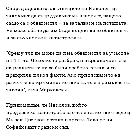
Според адвоката, спътниците на Николов ще
започнат да сътрудничат на властите, защото
също са с обвинения – за затаяване на истината.
Не може обаче да им бъде повдигнато обвинение
и за съучастие в катастрофата.
"Срещу тях не може да има обвинения за участие
в ПТП-то. Доколкото разбрах, в първоначалните
си разпити те не са били особено точни и са
прикрили някои факти. Ако притискането е в
рамките на криминалистиката, то е в рамките на
закона", каза Марковски.
Припомняме, че Николов, който
предизвика катастрофата с телевизионния водещ
Милен Цветков, остана в ареста. Това реши
Софийският градски съд.