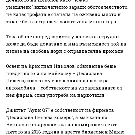
умишлено",включително заради обстоятелството,
че катастрофата е станала на оживено място и
така е бил застрашен животът на много хора.
Това обаче според юристи у нас много трудно
може да бъде доказано и има възможност той да
излезе на свобода дори с оправдателна присъда.
Освен на Кристиан Николов, обвинение беше
повдигнато и на майка му – Десислава
Пешева,защото му е позволила да шофира
автомобила – собственост на управляваната от
нея фирма, след употреба на наркотици.
Джипът "Ауди Q7" е собственост на фирмата
"Десислава Пешева комерс", а майката на
Николов е съдружничка на намиращия се от
лятото на 2018 година в ареста бизнесмен Миню