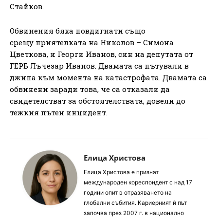
Стайков.
Обвинения бяха повдигнати също
срещу приятелката на Николов – Симона
Цветкова, и Георги Иванов, син на депутата от
ГЕРБ Лъчезар Иванов. Двамата са пътували в
джипа към момента на катастрофата. Двамата са
обвинени заради това, че са отказали да
свидетелстват за обстоятелствата, довели до
тежкия пътен инцидент.
Елица Христова
Елица Христова е признат
международен кореспондент с над 17
години опит в отразяването на
глобални събития. Кариерният ѝ път
започва през 2007 г. в национално