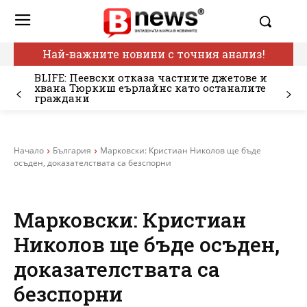
Най-важните новини с точния анализ!
BLIFE: Пеевски отказа частните джетове и
хвана Тюркиш еърлайнс като останалите
граждани
Начало
България
Марковски: Кристиан Николов ще бъде
осъден, доказателствата са безспорни
Марковски: Кристиан
Николов ще бъде осъден,
доказателствата са
безспорни