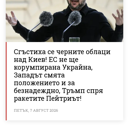
Сгъстиха се черните облаци
над Киев! ЕС не ще
корумпирана Украйна,
Западът смята
положението и за
безнадеждно, Тръмп спря
ракетите Пейтриът!
ПЕТЪК, 7 АВГУСТ 2026