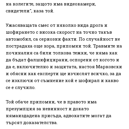
на колегите, защото има видеокамери,
свидетели", каза той.
Ужасяващата смес от няколко вида дрога и
шофирането с висока скорост на точно такъв
автомобил, са сериозни факти. По случайност не
пострадаха още хора, припомни той. Травмите на
починалия са били толкова тежки, че няма как
да бъдат фалшифицирани, оспорени от когото и
да е, включително и защитата, настоя Марковски
и обясни как експерти ще изчислят всичко, за да
се изключи от съмнение кой е шофирал и какво
се е случило.
Той обаче припомни, че в правото има
презумпция за невинност и докато
нямаиздадена присъда, адвокатите могат да
търсят доказателства.