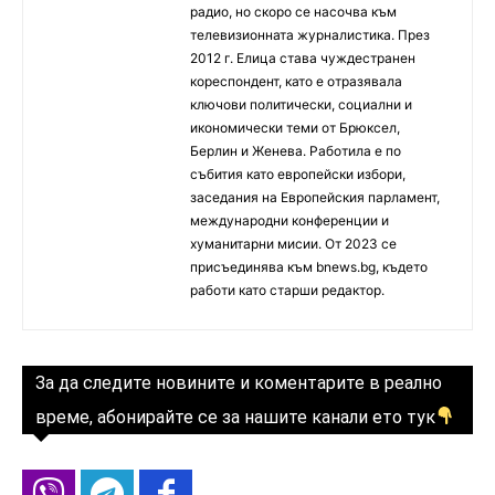
радио, но скоро се насочва към
телевизионната журналистика. През
2012 г. Елица става чуждестранен
кореспондент, като е отразявала
ключови политически, социални и
икономически теми от Брюксел,
Берлин и Женева. Работила е по
събития като европейски избори,
заседания на Европейския парламент,
международни конференции и
хуманитарни мисии. От 2023 се
присъединява към bnews.bg, където
работи като старши редактор.
За да следите новините и коментарите в реално
време, абонирайте се за нашите канали ето тук