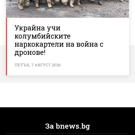
Украйна учи
колумбийските
наркокартели на война с
дронове!
ПЕТЪК, 7 АВГУСТ 2026
За bnews.bg