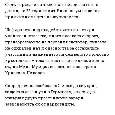
Съдът прие, че на този етап има достатъчно
данни, че 22-годишният Николов умишлено е
причинил смъртта на журналиста.
Шофирането под въздействието на четири
упойващи вещества, много високата скорост,
пренебрегването на червения светофар, липсата
на спирачен път и опасността за останалите
участници в движението на оживеното столично
кръстовище – това са част от мотивите, с които
съдия Мина Мумджиева остави под стража
Кристиан Николов.
Според нея на свобода той може да се укрие,
защото живее и учи в Германия, както и да
извърши друго престъпление заради
зависимостта си от наркотиците.