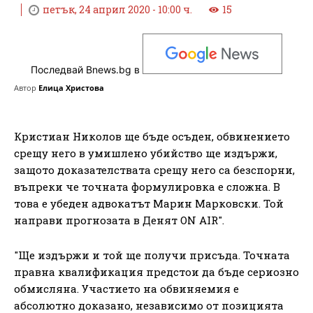
петък, 24 април 2020 - 10:00 ч.
15
Последвай Bnews.bg в
Автор
Елица Христова
Кристиан Николов ще бъде осъден, обвинението
срещу него в умишлено убийство ще издържи,
защото доказателствата срещу него са безспорни,
въпреки че точната формулировка е сложна. В
това е убеден адвокатът Марин Марковски. Той
направи прогнозата в Денят ON AIR".
"Ще издържи и той ще получи присъда. Точната
правна квалификация предстои да бъде сериозно
обмисляна. Участието на обвиняемия е
абсолютно доказано, независимо от позицията