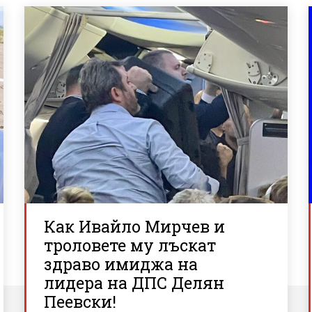
Как Ивайло Мирчев и
троловете му лъскат
здраво имиджа на
лидера на ДПС Делян
Пеевски!