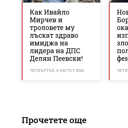
Как Ивайло
Но
Мирчев и
Бор
троловете му
ок
лъскат здраво
из
имиджа на
зло
лидера на ДПС
по
Делян Пеевски!
фе
ЧЕТВЪРТЪК, 6 АВГУСТ 2026
ЧЕТВ
Прочетете още