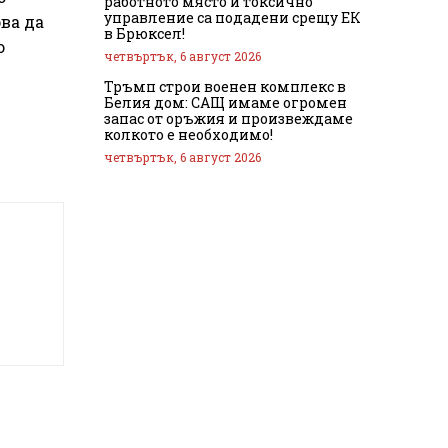
работното място и токсично
управление са подадени срещу ЕК
ва да
в Брюксел!
о
четвъртък, 6 август 2026
Тръмп строи военен комплекс в
Белия дом: САЩ имаме огромен
запас от оръжия и произвеждаме
колкото е необходимо!
четвъртък, 6 август 2026