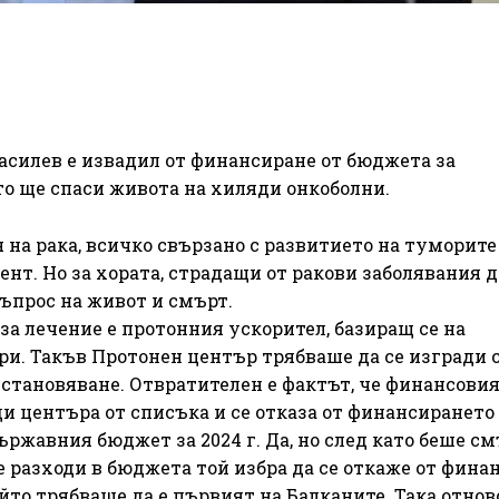
асилев е извадил от финансиране от бюджета за
о ще спаси живота на хиляди онкоболни.
я на рака, всичко свързано с развитието на туморите
нт. Но за хората, страдащи от ракови заболявания 
въпрос на живот и смърт.
за лечение е протонния ускорител, базиращ се на
ри. Такъв Протонен център трябваше да се изгради 
зстановяване. Отвратителен е фактът, че финансови
и центъра от списъка и се отказа от финансирането
Държавния бюджет за 2024 г. Да, но след като беше с
е разходи в бюджета той избра да се откаже от фина
йто трябваше да е първият на Балканите. Така отнов