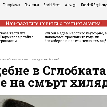
Trump News
Политика
Social News
Анализи
Бареков Без Ценз
Най-важните новини с точния анализ!
тказа частните
Румен Радев: Работим неуморно, з
а Тюркиш еърлайнс
наваксаме проспаните години
 граждани
безхаберие и политическа немощ!
силев обрече на смърт хиляди онкоболни!
ебне в Сглобката
е на смърт хиля