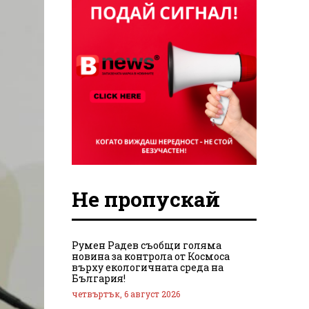
Не пропускай
Румен Радев съобщи голяма
новина за контрола от Космоса
върху екологичната среда на
България!
четвъртък, 6 август 2026