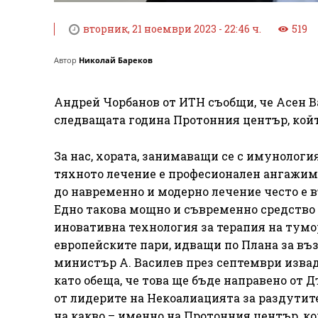
вторник, 21 ноември 2023 - 22:46 ч.
519
Автор
Николай Бареков
Андрей Чорбанов от ИТН съобщи, че Асен В
следващата година Протонния център, койт
За нас, хората, занимаващи се с имунологи
тяхното лечение е професионален ангажиме
до навременно и модерно лечение често е 
Едно такова мощно и съвременно средство 
иновативна технология за терапия на тумо
европейските пари, идващи по Плана за въ
министър А. Василев през септември извад
като обеща, че това ще бъде направено от 
от лидерите на Некоалиацията за раздутит
на какво – именно на Протонния център, ко