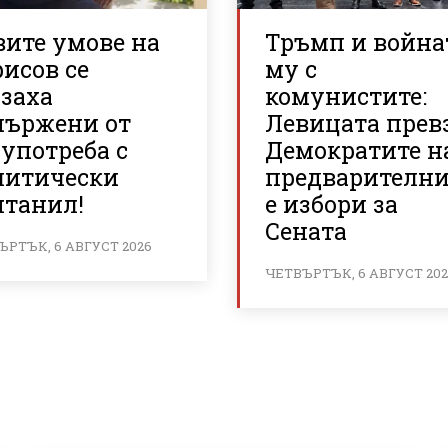
вите умове на
Тръмп и война
исов се
му с
азаха
комунистите:
пържени от
Левицата прев
употреба с
Демократите н
литически
предварителн
нтанил!
е избори за
Сената
ЪРТЪК, 6 АВГУСТ 2026
ЧЕТВЪРТЪК, 6 АВГУСТ 20