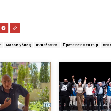
т
масов убиец
онкоболни
Протонен център
сгл