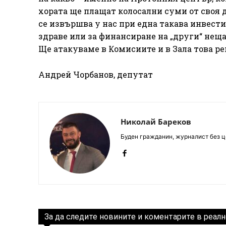
хората ще плащат колосални суми от своя д
се извършва у нас при една такава инвести
здраве или за финансиране на „други“ неща
Ще атакуваме в Комисиите и в Зала това ре
Андрей Чорбанов, депутат
Николай Бареков
Буден гражданин, журналист без це
За да следите новините и коментарите в реалн