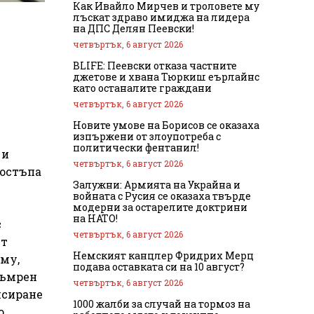
Как Ивайло Мирчев и троловете му
лъскат здраво имиджа на лидера
на ДПС Делян Пеевски!
четвъртък, 6 август 2026
BLIFE: Пеевски отказа частните
джетове и хвана Тюркиш еърлайнс
като останалите граждани
четвъртък, 6 август 2026
Новите умове на Борисов се оказаха
изпържени от злоупотреба с
политически фентанил!
 и
четвъртък, 6 август 2026
достъпа
Залужни: Армията на Украйна и
войната с Русия се оказаха твърде
модерни за остарелите доктрини
на НАТО!
с
четвъртък, 6 август 2026
ят
Немският канцлер Фридрих Мерц
 му,
подава оставката си на 10 август?
мъмрен
четвъртък, 6 август 2026
нсиране
1000 жалби за случай на тормоз на
о