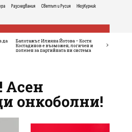
ура
Разследвания
Светът и Русия
НюзКурник
а да
Балотажът Илияна Йотова – Костя
Костадинов е възможен, логичен и
полезен за партийната ни система
! Асен
ди онкоболни!