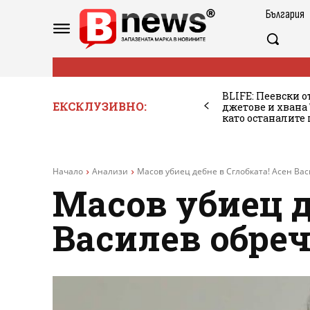
България
BLIFE: Пеевски о
ЕКСКЛУЗИВНО:
джетове и хван
като останалите
Начало
Анализи
Масов убиец дебне в Сглобката! Асен Ва
Масов убиец д
Василев обреч