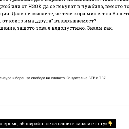
жоб или от НЗОК да се лекуват в чужбина, вместо то
ция. Дали си мислите, че тези хора мислят за Вашет
, от които има „друга“ възвръщаемост?
шение, защото това е недопустимо. Знаем как.
нзура и борец за свобода на словото. Създател на БТВ и ТВ7.
о време, абонирайте се за нашите канали ето тук