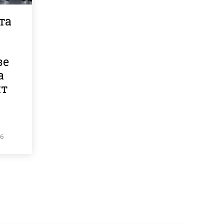
та
зе
а
ит
26