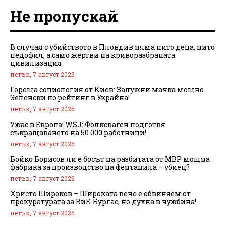
Не пропускай
В случая с убийството в Пловдив няма нито деца, нито
педофил, а само жертви на криворазбраната
цивилизация
петък, 7 август 2026
Гореща социология от Киев: Залужни мачка мощно
Зеленски по рейтинг в Украйна!
петък, 7 август 2026
Ужас в Европа! WSJ: Фолксваген подготвя
съкращаването на 50 000 работници!
петък, 7 август 2026
Бойко Борисов ли е босът на разбитата от МВР мощна
фабрика за производство на фентанила – убиец?
петък, 7 август 2026
Христо Широков – Широката вече е обвиняем от
прокуратурата за ВиК Бургас, но духна в чужбина!
петък, 7 август 2026