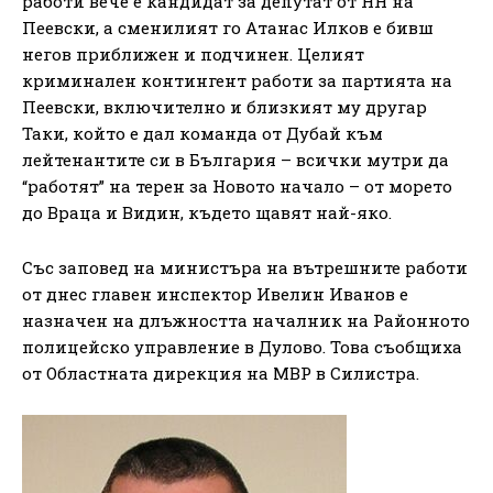
работи вече е кандидат за депутат от НН на
Пеевски, а сменилият го Атанас Илков е бивш
негов приближен и подчинен. Целият
криминален контингент работи за партията на
Пеевски, включително и близкият му другар
Таки, който е дал команда от Дубай към
лейтенантите си в България – всички мутри да
“работят” на терен за Новото начало – от морето
до Враца и Видин, където щавят най-яко.
Със заповед на министъра на вътрешните работи
от днес главен инспектор Ивелин Иванов е
назначен на длъжността началник на Районното
полицейско управление в Дулово. Това съобщиха
от Областната дирекция на МВР в Силистра.