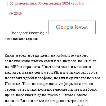
понеделник, 30 септември 2024 - 20:14 ч.
2546
Последвай Bnews.bg в
Автор
Николай Бареков
Един месец преди деня на изборите ударно
започва нова вълна смени на шефове на РПУ-та
на МВР в страната. Чистката този път засяга
кадрите, назначени от ГЕРБ, а ня тяхно място се
поставят удобни шефове, лоялни единствено към
Пеевски. Това потвърждава информациите на
терен, че всички купени гласове на тези избори
ще се насочват в една посока – към Новото
начало. Бившият министър на вътрешните