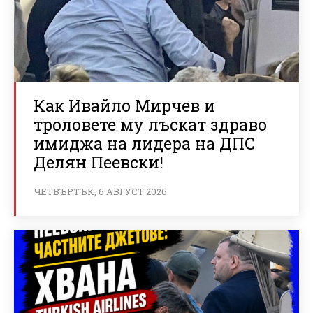
Как Ивайло Мирчев и
троловете му лъскат здраво
имиджа на лидера на ДПС
Делян Пеевски!
ЧЕТВЪРТЪК, 6 АВГУСТ 2026