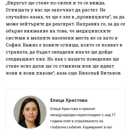
„Вирусът ще стане по-силен и то се вижда.
Огнищата у нас ще започнат да растат. Не
случайно казах, че ще е зле в „провинцията“, за да
може хейтърите да реагират. Направих го, за да се
обърне внимание на това, че медицинските
системи в малките населени места не са като в
София. Важно е новите огнища, които се появят в
страната, да бъдат овладени иначе ще дойде
следващият пик. Но пак с нашето поведение ще
стане ясно дали ще го отминем или ще идват
нови и нови пикове“, каза още Николай Витанов.
Елица Христова
Елица Христова е признат
международен кореспондент с над 17
години опит в отразяването на
глобални събития. Кариерният ѝ път