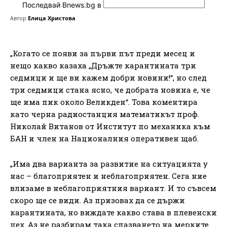
Последвай Bnews.bg в
Автор
Елица Христова
„Когато се появи за първи път преди месец и
нещо какво казаха „Дръжте карантината три
седмици и ще ви кажем добри новини!“, но след
три седмици стана ясно, че добрата новина е, че
ще има пик около Великден“. Това коментира
като черна радиостанция математикът проф.
Николай Витанов от Институт по механика към
БАН и член на Националния оперативен щаб.
„Има два варианта за развитие на ситуацията у
нас – благоприятен и неблагоприятен. Сега ние
влизаме в неблагоприятния вариант. И то съвсем
скоро ще се види. Аз призовах да се държи
карантината, но виждате какво става в плевенски
цех. Аз не разбирам така спазването на мерките.