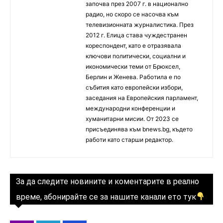
започва през 2007 г. в национално
радио, но скоро се насочва към
телевизионната журналистика. През
2012 г. Елица става чуждестранен
кореспондент, като е отразявала
ключови политически, социални и
икономически теми от Брюксел,
Берлин и Женева. Работила е по
събития като европейски избори,
заседания на Европейския парламент,
международни конференции и
хуманитарни мисии. От 2023 се
присъединява към bnews.bg, където
работи като старши редактор.
За да следите новините и коментарите в реално
време, абонирайте се за нашите канали ето тук