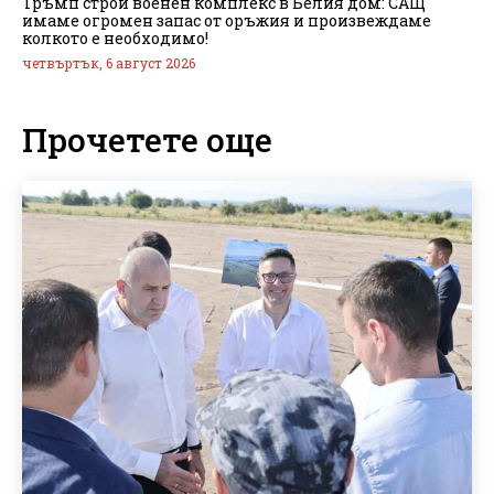
Тръмп строи военен комплекс в Белия дом: САЩ
имаме огромен запас от оръжия и произвеждаме
колкото е необходимо!
четвъртък, 6 август 2026
Прочетете още