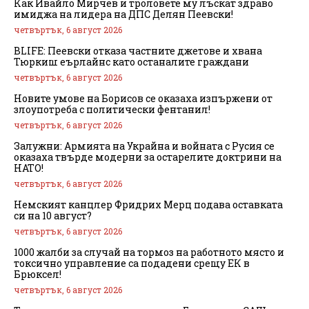
Как Ивайло Мирчев и троловете му лъскат здраво
имиджа на лидера на ДПС Делян Пеевски!
четвъртък, 6 август 2026
BLIFE: Пеевски отказа частните джетове и хвана
Тюркиш еърлайнс като останалите граждани
четвъртък, 6 август 2026
Новите умове на Борисов се оказаха изпържени от
злоупотреба с политически фентанил!
четвъртък, 6 август 2026
Залужни: Армията на Украйна и войната с Русия се
оказаха твърде модерни за остарелите доктрини на
НАТО!
четвъртък, 6 август 2026
Немският канцлер Фридрих Мерц подава оставката
си на 10 август?
четвъртък, 6 август 2026
1000 жалби за случай на тормоз на работното място и
токсично управление са подадени срещу ЕК в
Брюксел!
четвъртък, 6 август 2026