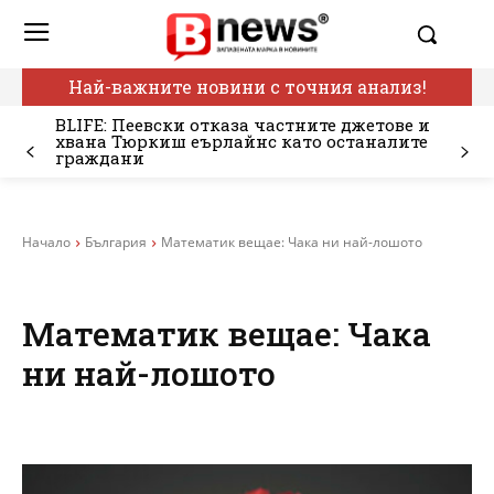
Най-важните новини с точния анализ!
BLIFE: Пеевски отказа частните джетове и
хвана Тюркиш еърлайнс като останалите
граждани
Начало
България
Математик вещае: Чака ни най-лошото
Математик вещае: Чака
ни най-лошото