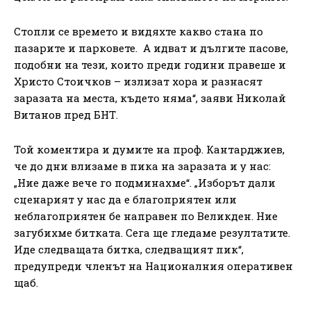
Стопли се времето и видяхте какво стана по
пазарите и парковете. А идват и дългите пасове,
подобни на тези, които преди години правеше и
Христо Стоичков – излизат хора и разнасят
заразата на места, където няма“, заяви Николай
Витанов пред БНТ.
Той коментира и думите на проф. Кантарджиев,
че до дни влизаме в пика на заразата и у нас:
„Ние даже вече го подминахме“. „Изборът дали
сценарият у нас да е благоприятен или
неблагоприятен бе направен по Великден. Ние
загубихме битката. Сега ще гледаме резултатите.
Иде следващата битка, следващият пик“,
предупреди членът на Националния оперативен
щаб.