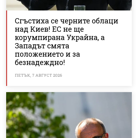
Сгъстиха се черните облаци
над Киев! ЕС не ще
корумпирана Украйна, а
Западът смята
положението и за
безнадеждно!
ПЕТЪК, 7 АВГУСТ 2026