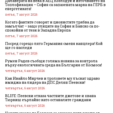
Далаверата на века в АЕЦ Козлодуй и източването на
Топлофикация – София са запазената марка на ГЕРБ в
енергетиката!
петък, 7 август 2026
Когато фактите говорят и ционистите трябва да
замълчат – защо улиците на София и Банско са по-
спокойни от тези в Западна Европа
петък, 7 август 2026
Посред горещо лято Германия сменя канцлера! Кой
ще го наследи
петък, 7 август 2026
Румен Радев съобщи голяма новина за контрола
върху екологичната среда на България от Космоса!
четвъртък, 6 август 2026
Как Ивайло Мирчев и троловете му лъскат здраво
имиджа на лидера на ДПС Делян Пеевски!
четвъртък, 6 август 2026
BLIFE: Пеевски отказа частните джетове и хвана
Тюркиш еърлайнс като останалите граждани
четвъртък, 6 август 2026