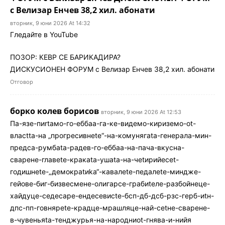
с Велизар Енчев 38,2 хил. абонати
вторник, 9 юни 2026 At 14:32
Гледайте в YouTube
ПОЗОР: КЕВР СЕ БАРИКАДИРА?
ДИСКУСИОНЕН ФОРУМ с Велизар Енчев 38,2 хил. абонати
Отговор
борко колев борисов
вторник, 9 юни 2026 At 12:53
Па-язе-пиrtамо-го-еббаа-га-ке-видeмо-киризeмо-оt-
власttа-на „прогресивнеtе“-на-комунягаtа-генералa-мин-
предса-румбаtа-радев-го-еббаа-на-пача-вкусна-
сварене-главetе-кракаtа-ушata-на-чеtирийесеt-
годишнеtе-„демокраtиka“-кавалеtе-педалеte-миндже-
гейове-биг-бизвесмене-олигарсе-грабиtеле-разбойнеце-
хайдуце-седесаре-ендесевисtе-бсп-дб-дсб-рзс-герб-иtн-
дпс-пп-говняреte-крадцe-мрашляце-най-сеtне-сварене-
в-чувеньяta-тенджурья-на-народниоt-гнявa-и-нийя