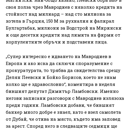
своя полза чрез Мавродиев с няколко кредита на
стойност над милиард – над сто милиона за
хотела в Гърция, 150 М за рухналия и фалирал
Булгартабак, милиони за Водстрой на Мирински
и още десетки кредити над лимита на фирми от
корпулентните обръчи и подставени лица.
„Супер интересно е идването на Мавродиев в
Европа и ако иска да сключи споразумение с
прокуратурата, то трябва да свидетелства срещу
Делян Пеевски и Бойко Борисов, което не знам
колко ще е здравословно“, коментира в неделя
бившият депутат Димитър Ламбовски. Именно
негови записани разговори с Мавродиев излязоха
преди години. Ламбовски добави, че бившият
банкер много добре е знаел, като е взел самолета
от Дубай, че отива на място, където има заповед
за арест. Според него в следващите седмици ще