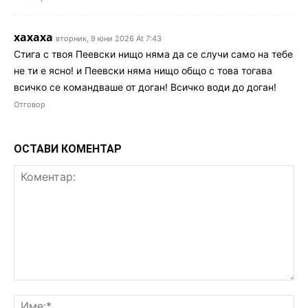
хахаха
вторник, 9 юни 2026 At 7:43
Стига с твоя Пеевски нищо няма да се случи само на тебе
не ти е ясно! и Пеевски няма нищо общо с това тогава
всичко се командваше от доган! Всичко води до доган!
Отговор
ОСТАВИ КОМЕНТАР
Коментар:
Им