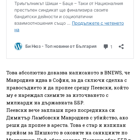
Това абсолютно доказва написаното в BNEWS, че
Мавродиев идва в София, за да сключи сделка с
правосъдието и да пропее срещу Пеевски, който
му е нареждал схемите за източването с
милиарди на държавната ББР.
Пеевски вече заплаши през посредника си
Димитър Ламбовски Мавродиев с убийство, ако
реши да пропее в ареста. Това е стар и изпипан
прийом за Шишкото в оковите на санкциите по
Магнитски. Най-общо казано, Пеевски обра ББР в