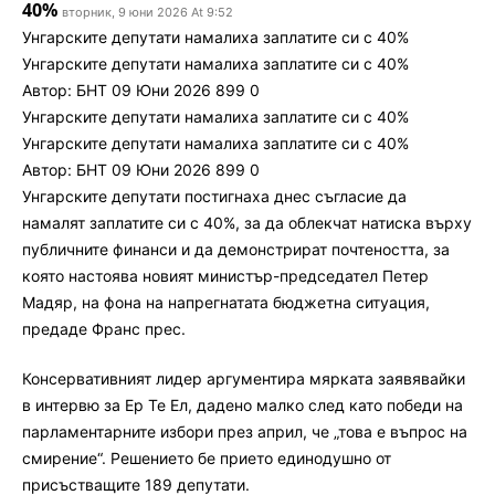
40%
вторник, 9 юни 2026 At 9:52
Унгарските депутати намалиха заплатите си с 40%
Унгарските депутати намалиха заплатите си с 40%
Автор: БНТ 09 Юни 2026 899 0
Унгарските депутати намалиха заплатите си с 40%
Унгарските депутати намалиха заплатите си с 40%
Автор: БНТ 09 Юни 2026 899 0
Унгарските депутати постигнаха днес съгласие да
намалят заплатите си с 40%, за да облекчат натиска върху
публичните финанси и да демонстрират почтеността, за
която настоява новият министър-председател Петер
Мадяр, на фона на напрегнатата бюджетна ситуация,
предаде Франс прес.
Консервативният лидер аргументира мярката заявявайки
в интервю за Eр Те Ел, дадено малко след като победи на
парламентарните избори през април, че „това е въпрос на
смирение“. Решението бе прието единодушно от
присъстващите 189 депутати.