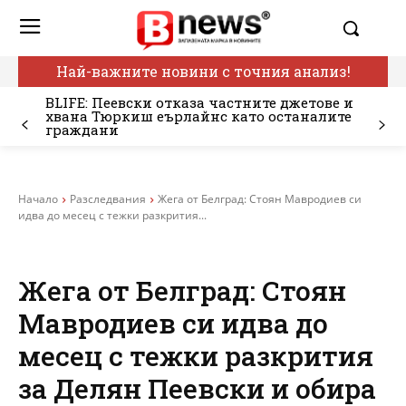
Най-важните новини с точния анализ!
BLIFE: Пеевски отказа частните джетове и
хвана Тюркиш еърлайнс като останалите
граждани
Начало
Разследвания
Жега от Белград: Стоян Мавродиев си
идва до месец с тежки разкрития...
Жега от Белград: Стоян
Мавродиев си идва до
месец с тежки разкрития
за Делян Пеевски и обира