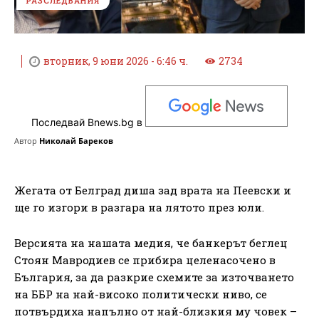
РАЗСЛЕДВАНИЯ
вторник, 9 юни 2026 - 6:46 ч.
2734
Последвай Bnews.bg в
Автор
Николай Бареков
Жегата от Белград диша зад врата на Пеевски и
ще го изгори в разгара на лятото през юли.
Версията на нашата медия, че банкерът беглец
Стоян Мавродиев се прибира целенасочено в
България, за да разкрие схемите за източването
на ББР на най-високо политически ниво, се
потвърдиха напълно от най-близкия му човек –