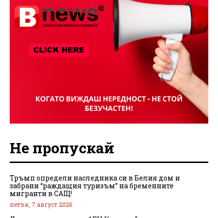
Не пропускай
Тръмп определи наследника си в Белия дом и
забрани “раждащия туризъм” на бременните
мигранти в САЩ!
петък, 7 август 2026