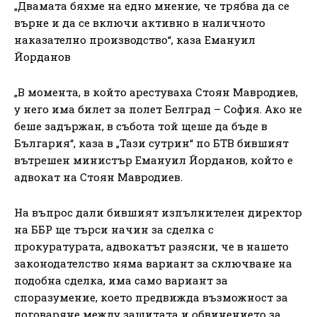
„Двамата бяхме на едно мнение, че трябва да се
върне и да се включи активно в наличното
наказателно производство“, каза Емануил
Йорданов
„В момента, в който арестуваха Стоян Мавродиев,
у него има билет за полет Белград – София. Ако не
беше задържан, в събота той щеше да бъде в
България“, каза в „Тази сутрин“ по БТВ бившият
вътрешен министър Емануил Йорданов, който е
адвокат на Стоян Мавродиев.
На въпрос дали бившият изпълнителен директор
на ББР ще търси начин за сделка с
прокуратурата, адвокатът разясни, че в нашето
законодателство няма вариант за сключване на
подобна сделка, има само вариант за
споразумение, което предвижда възможност за
договаряне между защитата и обвинението за