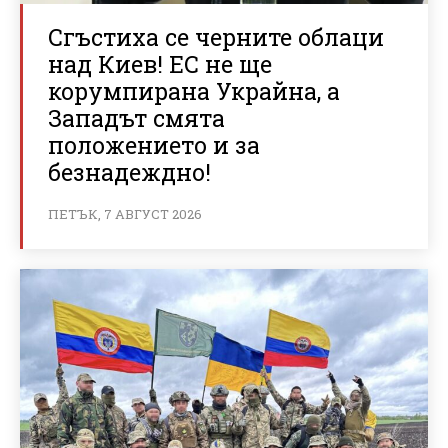
Сгъстиха се черните облаци
над Киев! ЕС не ще
корумпирана Украйна, а
Западът смята
положението и за
безнадеждно!
ПЕТЪК, 7 АВГУСТ 2026