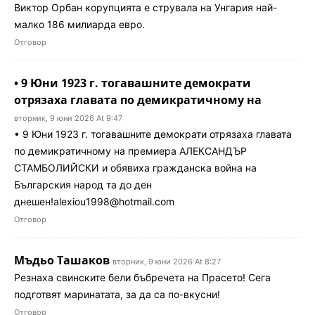
Виктор Орбан корупцията е струвала на Унгария най-
малко 186 милиарда евро.
Отговор
• 9 Юни 1923 г. тогавашните демократи
отрязаха главата по демикратичному на
вторник, 9 юни 2026 At 9:47
• 9 Юни 1923 г. тогавашните демократи отрязаха главата
по демикратичному на премиера АЛЕКСАНДЪР
СТАМБОЛИЙСКИ и обявиха гражданска война на
Българския народ та до ден
днешен
!alexiou1998@hotmail.com
Отговор
Мъдьо Ташаков
вторник, 9 юни 2026 At 8:27
Резнаха свинските бели бъбречета на Прасето! Сега
подготвят маринатата, за да са по-вкусни!
Отговор