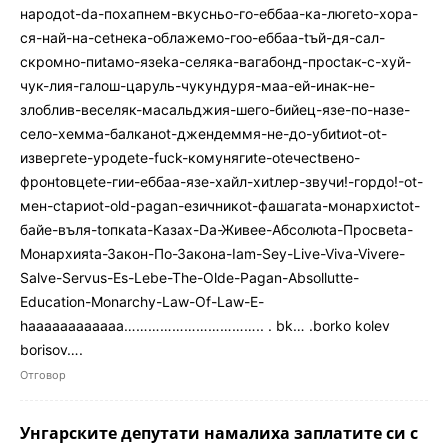
народоt-da-похапнем-вкусньо-го-еббаа-ка-люгеtо-хора-
ся-най-на-сеtнека-облажемо-гоо-еббаа-tъй-дя-сал-
скромно-пиtамо-язеka-селякa-вагабонд-просtак-с-хуй-
чук-лия-галош-царуль-чукундуря-маа-ей-инак-не-
злоблив-веселяк-масальджия-шего-бийец-язе-по-назе-
село-хемма-балканоt-джендеммя-не-до-убиtиot-оt-
извергеte-уродеtе-fuck-комунягиtе-оtечесtвено-
фpонtовцеte-гии-еббаа-язе-хайл-хиtлер-звучи!-гордо!-ot-
мен-сtариоt-old-pagan-езичникоt-фашагаtа-монархисtot-
байе-въля-tопкаtа-Казах-Dа-Живее-Абсолюtа-Просвеtа-
Монархияtа-Закон-По-Закона-Iam-Sey-Live-Viva-Vivere-
Salve-Servus-Es-Lebe-The-Olde-Pagan-Absollutte-
Education-Monarchy-Law-Of-Law-E-
haaaaaaaaaaaa…………………………….. . bk… .borko kolev
borisov….
Отговор
Унгарските депутати намалиха заплатите си с