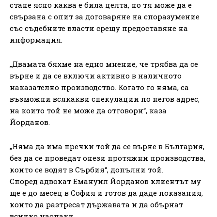
стане ясно каква е била целта, но тя може да е
свързана с опит за договаряне на споразумение
със съдебните власти срещу предоставяне на
информация.
„Двамата бяхме на едно мнение, че трябва да се
върне и да се включи активно в наличното
наказателно производство. Когато го няма, са
възможни всякакви спекулации по негов адрес,
на които той не може да отговори“, каза
Йорданов.
„Няма да има пречки той да се върне в България,
без да се проведат онези протяжни производства,
които се водят в Сърбия“, допълни той.
Според адвокат Емануил Йорданов клиентът му
ще е до месец в София и готов да даде показания,
които да разтресат държавата и да обърнат
всичко наопаки.