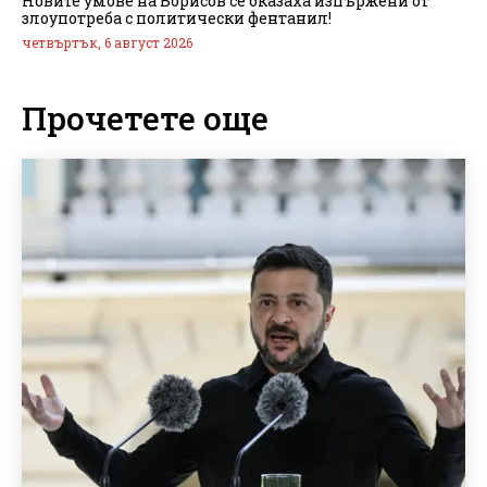
Новите умове на Борисов се оказаха изпържени от
злоупотреба с политически фентанил!
четвъртък, 6 август 2026
Прочетете още