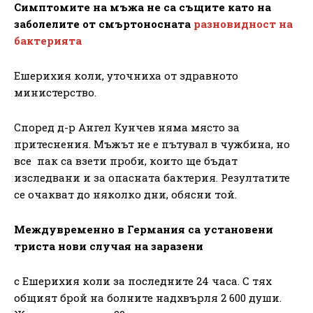
Симптомите на мъжа не са същите като на
заболелите от смъртоносната
разновидност на
бактерията
Ешерихия коли, уточниха от здравното
министерство.
Според д-р Ангел Кунчев няма място за
притеснения. Мъжът не е пътувал в чужбина, но
все пак са взети проби, които ще бъдат
изследвани и за опасната бактерия. Резултатите
се очакват до няколко дни, обясни той.
Междувременно в Германия са установени
триста нови случая на заразени
с Ешерихия коли за последните 24 часа. С тях
общият брой на болните надхвърля 2 600 души.