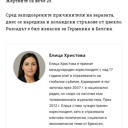
Жертвите са вече 29.
Сред заподозрените причинители на заразата,
днес се наредиха и холандски стръкове от цвекло.
Разсадът е бил изнасян за Германия и Белгия.
Елица Христова
Елица Христова е признат
международен кореспондент с над 17
години опит в отразяването на
глобални събития. Кариерният ѝ път
започва през 2007 г. в национално
радио, но скоро се насочва към
телевизионната журналистика. През
2012 г. Елица става чуждестранен
кореспондент, като е отразявала
ключови политически, социални и
икономически теми от Брюксел,