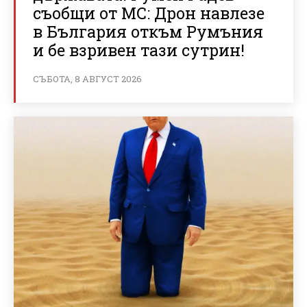
съобщи от МС: Дрон навлезе
в България откъм Румъния
и бе взривен тази сутрин!
СЪБОТА, 8 АВГУСТ 2026