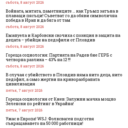
събота, 8 август 2026
Войната, митата, паметниците … как Тръмп затъна в
плаващи пясъци! Съветват го да обяви символична
победа в Иран и да бяга от там
събота, 8 август 2026
Емануела и Карбовски скочиха с позиция в защита на
децата – убийци на педофили от Пловдив
събота, 8 август 2026
Гореща социология: Партията на Радев бие ГЕРБ с
четворна разлика – 43% на 12 !!!
събота, 8 август 2026
В случая с убийството в Пловдив няма нито деца, нито
педофил, а само жертви на криворазбраната
цивилизация
петък, 7 август 2026
Гореща социология от Киев: Залужни мачка мощно
Зеленски по рейтинг в Украйна!
петък, 7 август 2026
Ужас в Европа! WSJ: Фолксваген подготвя
съкращаването на 50 000 работници!