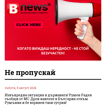
Не пропускай
събота, 8 август 2026
Извънредна ситуация в държавата! Румен Радев
съобщи от МС: Дрон навлезе в България откъм
Румъния и бе взривен тази сутрин!