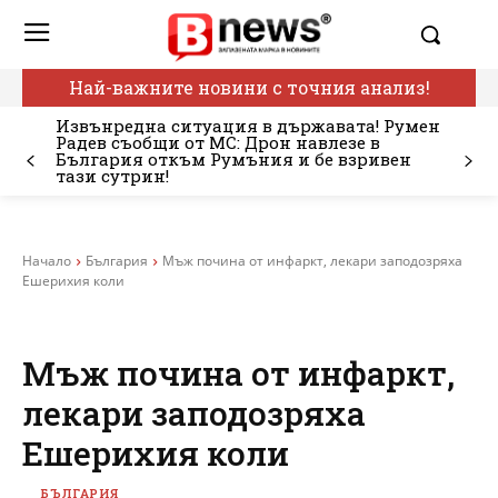
Най-важните новини с точния анализ!
Извънредна ситуация в държавата! Румен
Радев съобщи от МС: Дрон навлезе в
България откъм Румъния и бе взривен
тази сутрин!
Начало
България
Мъж почина от инфаркт, лекари заподозряха
Ешерихия коли
Мъж почина от инфаркт,
лекари заподозряха
Ешерихия коли
БЪЛГАРИЯ