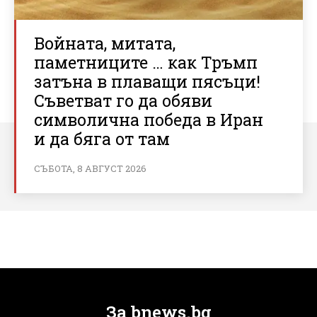
Войната, митата,
паметниците … как Тръмп
затъна в плаващи пясъци!
Съветват го да обяви
символична победа в Иран
и да бяга от там
СЪБОТА, 8 АВГУСТ 2026
За bnews.bg