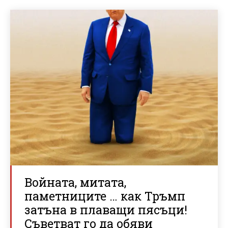
Войната, митата,
паметниците … как Тръмп
затъна в плаващи пясъци!
Съветват го да обяви