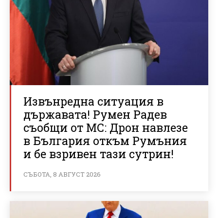
Извънредна ситуация в
държавата! Румен Радев
съобщи от МС: Дрон навлезе
в България откъм Румъния
и бе взривен тази сутрин!
СЪБОТА, 8 АВГУСТ 2026