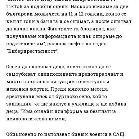
TikTok за подобни сцени. Наскоро имахме за две
български момичета на 11 и 12 години, които се
къпят голи в банята и се снимат, а после опитват
да качат клипа. Филтрите ги блокират, ние
получаваме информацията и пак опираме до
родителите им“, разказа шефът на отдел
"Киберпрестъпност“.
Освен да спасяват деца, които искат да се
самоубиват, спецполицаите предотвратяват и
много по-опасни ситуации с евентуални
невинни жертви. Преди няколко месеца
арестували мъж от бургаско село, който
заплашил, че ще нахлуе в училище и ще избива
деца. "Има онлайн платформа за безплатна
психологическа помощ.
Обикновено го използват бивши военни в САЩ.