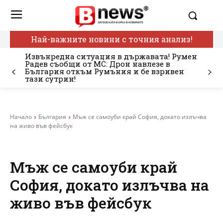
Най-важните новини с точния анализ!
Извънредна ситуация в държавата! Румен
Радев съобщи от МС: Дрон навлезе в
България откъм Румъния и бе взривен
тази сутрин!
Начало
България
Мъж се самоуби край София, докато излъчва
на живо във фейсбук
Мъж се самоуби край
София, докато излъчва на
живо във фейсбук