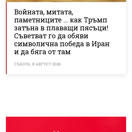
Войната, митата,
паметниците … как Тръмп
затъна в плаващи пясъци!
Съветват го да обяви
символична победа в Иран
и да бяга от там
СЪБОТА, 8 АВГУСТ 2026