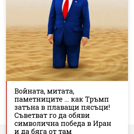
Войната, митата,
паметниците … как Тръмп
затъна в плаващи пясъци!
Съветват го да обяви
символична победа в Иран
и да бяга от там