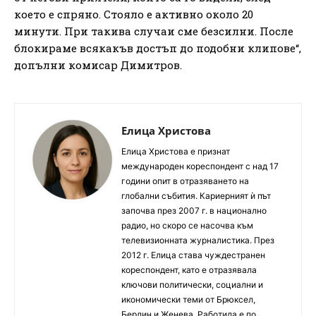
което е спряно. Стояло е активно около 20
минути. При такива случаи сме безсилни. После
блокираме всякакъв достъп до подобни клипове“,
допълни комисар Димитров.
Елица Христова
Елица Христова е признат
международен кореспондент с над 17
години опит в отразяването на
глобални събития. Кариерният ѝ път
започва през 2007 г. в национално
радио, но скоро се насочва към
телевизионната журналистика. През
2012 г. Елица става чуждестранен
кореспондент, като е отразявала
ключови политически, социални и
икономически теми от Брюксел,
Берлин и Женева. Работила е по