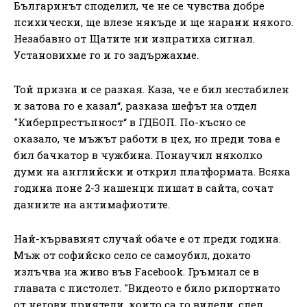
Българинът споделил, че не се чувства добре
психически, ще влезе някъде и ще нарани някого.
Незабавно от Щатите ни изпратиха сигнал.
Установихме го и го задържахме.
Той призна и се разкая. Каза, че е бил нестабилен
и затова го е казал“, разказа шефът на отдел
"Киберпрестъпност“ в ГДБОП. По-късно се
оказало, че мъжът работи в цех, но преди това е
бил бачкатор в чужбина. Понаучил няколко
думи на английски и открил платформата. Всяка
година поне 2-3 нашенци пишат в сайта, сочат
данните на антимафиотите.
Най-кървавият случай обаче е от преди година.
Мъж от софийско село се самоубил, докато
излъчва на живо във Facebook. Гръмнал се в
главата с пистолет. "Видеото е било рипортнато
от негови приятели, които са го видели, след