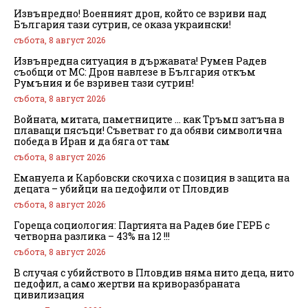
Извънредно! Военният дрон, който се взриви над
България тази сутрин, се оказа украински!
събота, 8 август 2026
Извънредна ситуация в държавата! Румен Радев
съобщи от МС: Дрон навлезе в България откъм
Румъния и бе взривен тази сутрин!
събота, 8 август 2026
Войната, митата, паметниците … как Тръмп затъна в
плаващи пясъци! Съветват го да обяви символична
победа в Иран и да бяга от там
събота, 8 август 2026
Емануела и Карбовски скочиха с позиция в защита на
децата – убийци на педофили от Пловдив
събота, 8 август 2026
Гореща социология: Партията на Радев бие ГЕРБ с
четворна разлика – 43% на 12 !!!
събота, 8 август 2026
В случая с убийството в Пловдив няма нито деца, нито
педофил, а само жертви на криворазбраната
цивилизация