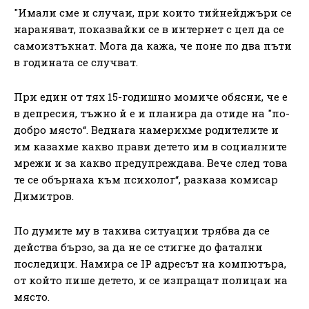
"Имали сме и случаи, при които тийнейджъри се
нараняват, показвайки се в интернет с цел да се
самоизтъкнат. Мога да кажа, че поне по два пъти
в годината се случват.
При един от тях 15-годишно момиче обясни, че е
в депресия, тъжно й е и планира да отиде на "по-
добро място“. Веднага намерихме родителите и
им казахме какво прави детето им в социалните
мрежи и за какво предупреждава. Вече след това
те се обърнаха към психолог“, разказа комисар
Димитров.
По думите му в такива ситуации трябва да се
действа бързо, за да не се стигне до фатални
последици. Намира се IP адресът на компютъра,
от който пише детето, и се изпращат полицаи на
място.