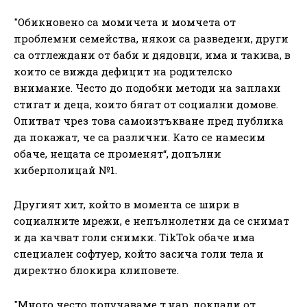
"Обикновено са момичета и момчета от
проблемни семейства, някои са разведени, други
са отглеждани от баби и дядовци, има и такива, в
които се вижда дефицит на родителско
внимание. Често до подобни методи на заплахи
стигат и деца, които бягат от социални домове.
Опитват чрез това самоизтъкване пред публика
да покажат, че са различни. Като се намесим
обаче, нещата се променят“, допълни
киберполицай №1.
Другият хит, който в момента се шири в
социалните мрежи, е непълнолетни да се снимат
и да качват голи снимки. TikTok обаче има
специален софтуер, който засича голи тела и
директно блокира клиповете.
"Много често получаваме т.нар. доклади от