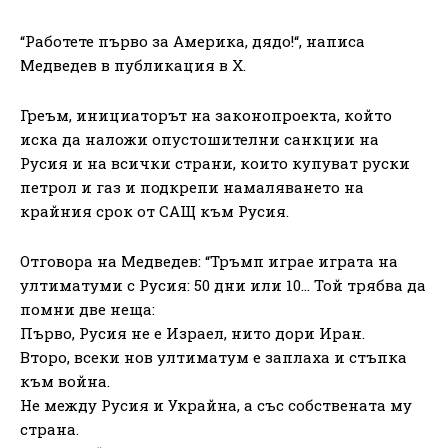
“Работете първо за Америка, дядо!“, написа
Медведев в публикация в X.
Греъм, инициаторът на законопроекта, който
иска да наложи опустошителни санкции на
Русия и на всички страни, които купуват руски
петрол и газ и подкрепи намаляването на
крайния срок от САЩ към Русия.
Отговора на Медведев: “Тръмп играе играта на
ултиматуми с Русия: 50 дни или 10… Той трябва да
помни две неща:
Първо, Русия не е Израел, нито дори Иран.
Второ, всеки нов ултиматум е заплаха и стъпка
към война.
Не между Русия и Украйна, а със собствената му
страна.