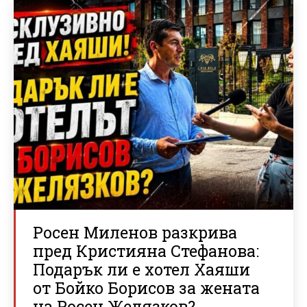
Росен Миленов разкрива
пред Кристияна Стефанова:
Подарък ли е хотел Хаяши
от Бойко Борисов за жената
на Росен Желязков?