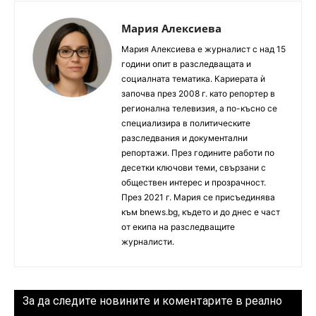
Мария Алексиева
Мария Алексиева е журналист с над 15
години опит в разследващата и
социалната тематика. Кариерата ѝ
започва през 2008 г. като репортер в
регионална телевизия, а по-късно се
специализира в политическите
разследвания и документални
репортажи. През годините работи по
десетки ключови теми, свързани с
обществен интерес и прозрачност.
През 2021 г. Мария се присъединява
към bnews.bg, където и до днес е част
от екипа на разследващите
журналисти.
За да следите новините и коментарите в реално