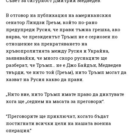
Съвет за сигурност Дмитрий Медведев.
В отговор на публикация на американския
сенатор Линдзи Греъм, който по-рано
предупреди Русия, че прави тъжна грешка, ако
вярва, че президентът Тръмп не е сериозен по
отношение на прекратяването на
кръвопролитията между Русия и Украйна,
заявявайки, че много скоро руснаците ще
разберат, че Тръмп… не е Джо Байдън, Медведев
твърди, че нито той (Греъм), нито Тръмп могат да
казват на Русия какво да прави.
„Нито вие, нито Тръмп имате право да диктувате
кога ще „седнем на масата за преговори“.
“Преговорите ще приключат, когато бъдат
постигнати всички цели на нашата военна
операция.”