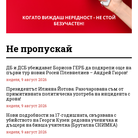
Не пропускай
ДБ и ДСБ убеждават Борисов ГЕРБ да подкрепи още на
първи тур новия Росен Плевнелиев – Андрей Гюров!
неделя, 9 август 2026
Президентът Илияна Йотова: Разочарована съм от
примитивната политическа употреба на инцидента с
дрона!
неделя, 9 август 2026
Нови подробности за 17-годишната, свързвана с
убийството на Георги Кузев: редовна ученичка и
дъщеря на бивша учителка (Брутална СНИМКА)
неделя, 9 август 2026