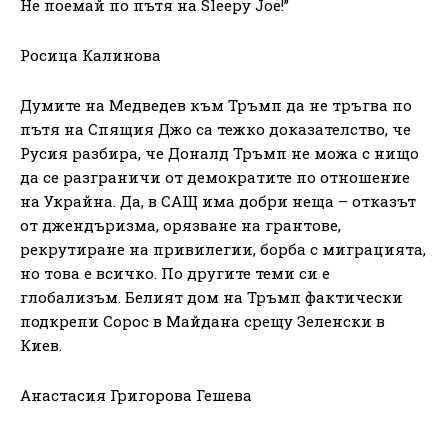
Не поемай по пътя на Sleepy Joe!”
Росица Калинова
Думите на Медведев към Тръмп да не тръгва по
пътя на Спящия Джо са тежко доказателство, че
Русия разбира, че Доналд Тръмп не можа с нищо
да се разграничи от демократите по отношение
на Украйна. Да, в САЩ има добри неща – отказът
от джендъризма, орязване на грантове,
рекрутиране на привилегии, борба с миграцията,
но това е всичко. По другите теми си е
глобализъм. Белият дом на Тръмп фактически
подкрепи Сорос в Майдана срещу Зеленски в
Киев.
Анастасия Григорова Гешева