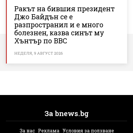
Ракът на бившия президент
Джо Байдън се е
разпространил и е много
болезнен, казва синът му
Хънтър по BBC
НЕДЕЛЯ, 9 АВГУСТ 2026
За bnews.bg
За нас
Реклама
Условия за ползване