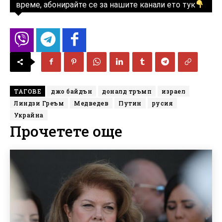
време, абонирайте се за нашите канали ето тук
ТАГОВЕ
джо байдън
доналд тръмп
израел
Линдзи Греъм
Медведев
Путин
русия
Украйна
Прочетете още