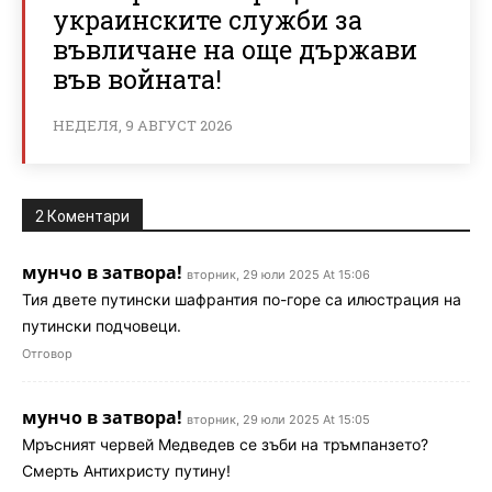
украинските служби за
въвличане на още държави
във войната!
НЕДЕЛЯ, 9 АВГУСТ 2026
2 Коментари
мунчо в затвора!
вторник, 29 юли 2025 At 15:06
Тия двете путински шафрантия по-горе са илюстрация на
путински подчовеци.
Отговор
мунчо в затвора!
вторник, 29 юли 2025 At 15:05
Мръсният червей Медведев се зъби на тръмпанзето?
Смерть Антихристу путину!