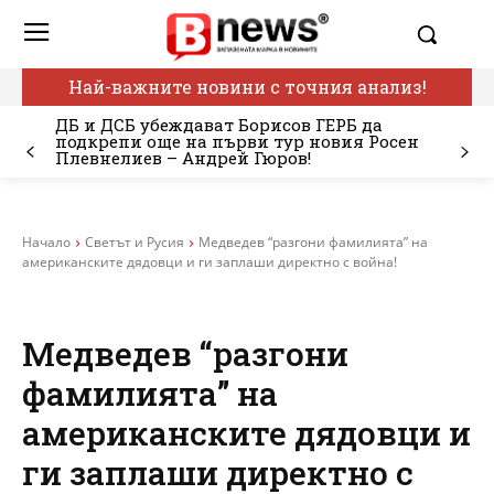
Най-важните новини с точния анализ!
ДБ и ДСБ убеждават Борисов ГЕРБ да
подкрепи още на първи тур новия Росен
Плевнелиев – Андрей Гюров!
Начало
Светът и Русия
Медведев “разгони фамилията” на
американските дядовци и ги заплаши директно с война!
Медведев “разгони
фамилията” на
американските дядовци и
ги заплаши директно с