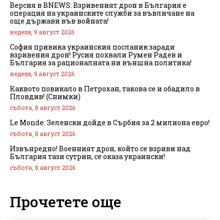
Версия в BNEWS: Взривеният дрон в България е
операция на украинските служби за въвличане на
още държави във войната!
неделя, 9 август 2026
София привика украинския посланик заради
взривения дрон! Русия похвали Румен Радев и
България за рационалната ни външна политика!
неделя, 9 август 2026
Каквото повикало в Петрохан, такова се и обадило в
Пловдив! (Снимки)
събота, 8 август 2026
Le Monde: Зеленски дойде в Сърбия за 2 милиона евро!
събота, 8 август 2026
Извънредно! Военният дрон, който се взриви над
България тази сутрин, се оказа украински!
събота, 8 август 2026
Прочетете още