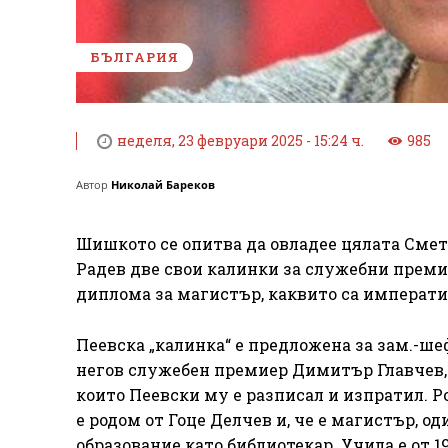
БЪЛГАРИЯ
неделя, 23 февруари 2025 - 15:24 ч.
985
Автор
Николай Бареков
Шишкото се опитва да овладее цялата Смет
Радев две свои калинки за служебни преми
диплома за магистър, каквито са императи
Пеевска „калинка“ е предложена за зам.-ш
негов служебен премиер Димитър Главчев, 
които Пеевски му е разписал и изпратил. Ро
е родом от Гоце Делчев и, че е магистър, 
образование като библиотекар. Учила е от 1