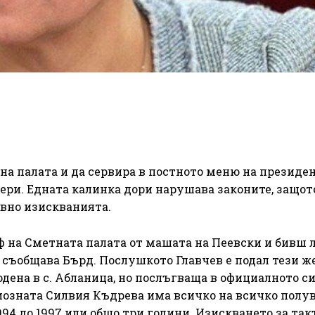
на палата и да сервира в постното меню на президе
ери. Едната калинка дори нарушава законите, защот
вно изискванията.
еф на Сметната палата от машата на Пеевски и бивш 
съобщава Бърд. Послушкото Главчев е подал тези ж
дена в с. Абланица, но послъгваща в официалното си
одиозната Силвия Къдрева има всичко на всичко пол
994 до 1997 или общо три години. Изискването за так