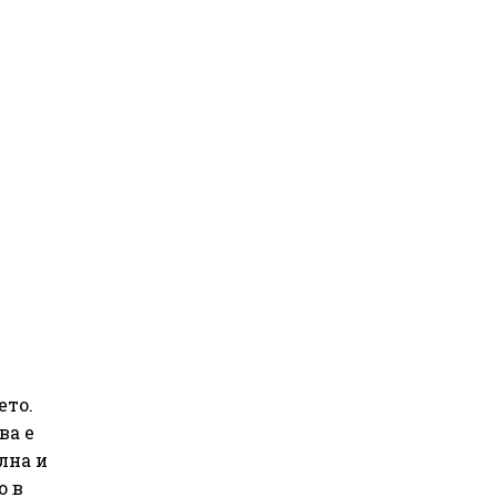
ето.
ва е
лна и
о в