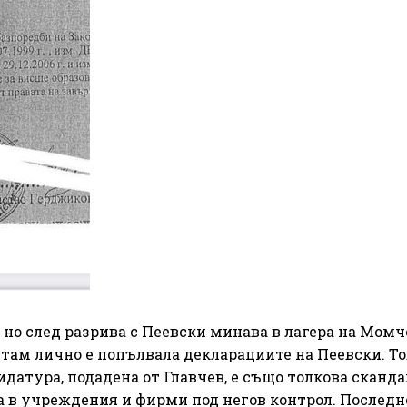
 но след разрива с Пеевски минава в лагера на Момч
там лично е попълвала декларациите на Пеевски. То
идатура, подадена от Главчев, е също толкова сканда
а в учреждения и фирми под негов контрол. Последн