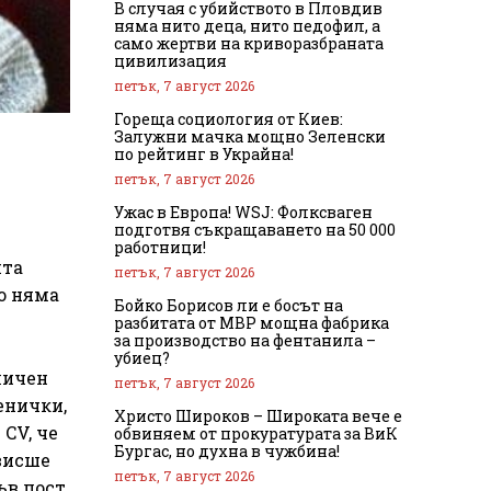
В случая с убийството в Пловдив
няма нито деца, нито педофил, а
само жертви на криворазбраната
цивилизация
петък, 7 август 2026
Гореща социология от Киев:
Залужни мачка мощно Зеленски
по рейтинг в Украйна!
петък, 7 август 2026
Ужас в Европа! WSJ: Фолксваген
подготвя съкращаването на 50 000
работници!
нта
петък, 7 август 2026
о няма
Бойко Борисов ли е босът на
разбитата от МВР мощна фабрика
за производство на фентанила –
убиец?
личен
петък, 7 август 2026
енички,
Христо Широков – Широката вече е
 CV, че
обвиняем от прокуратурата за ВиК
Бургас, но духна в чужбина!
увисше
петък, 7 август 2026
ъв пост