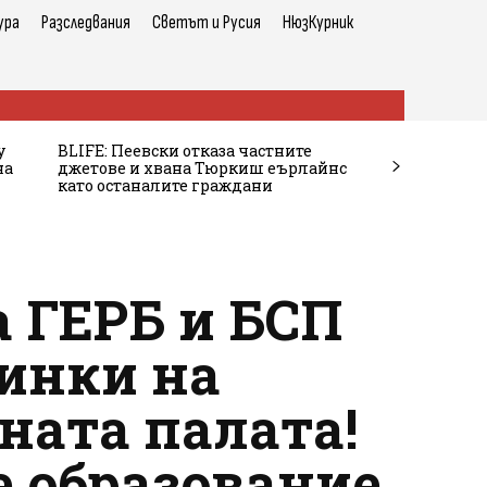
ура
Разследвания
Светът и Русия
НюзКурник
у
BLIFE: Пеевски отказа частните
на
джетове и хвана Тюркиш еърлайнс
като останалите граждани
а ГЕРБ и БСП
линки на
ната палата!
 образование