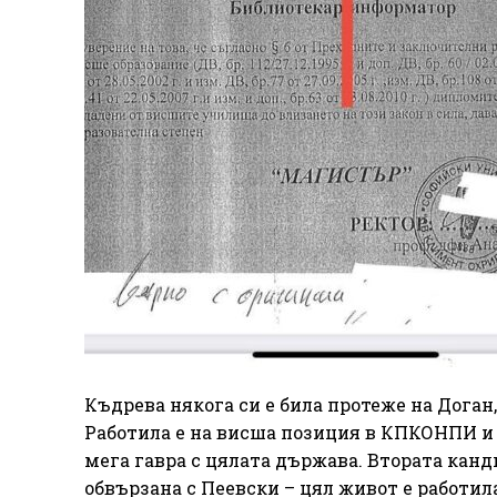
Къдрева някога си е била протеже на Доган,
Работила е на висша позиция в КПКОНПИ и 
мега гавра с цялата държава. Втората канд
обвързана с Пеевски – цял живот е работил