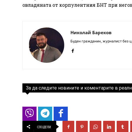
овладяната от корпулентния БНТ при него
Николай Бареков
Буден гражданин, журналист без це
За да следите новините и коментарите в реалн
СПОДЕЛИ