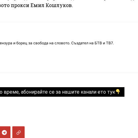
вото прокси Емил Кошлуков.
нзура и борец за свобода на словото. Създател на БТВ и ТВ7.
о време, абонирайте се за нашите канали ето тук