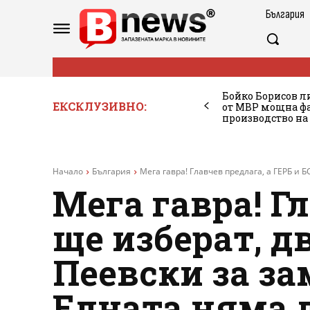
България
Бойко Борисов ли
ЕКСКЛУЗИВНО:
от МВР мощна фа
производство на
Начало
България
Мега гавра! Главчев предлага, а ГЕРБ и Б
Мега гавра! Г
ще изберат, д
Пеевски за за
Едната няма 