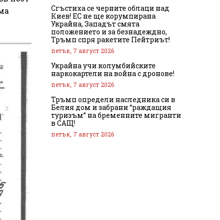
Сгъстиха се черните облаци над
ма
Киев! ЕС не ще корумпирана
Украйна, Западът смята
положението и за безнадеждно,
Тръмп спря ракетите Пейтриът!
петък, 7 август 2026
Украйна учи колумбийските
наркокартели на война с дронове!
петък, 7 август 2026
Тръмп определи наследника си в
Белия дом и забрани “раждащия
туризъм” на бременните мигранти
в САЩ!
петък, 7 август 2026