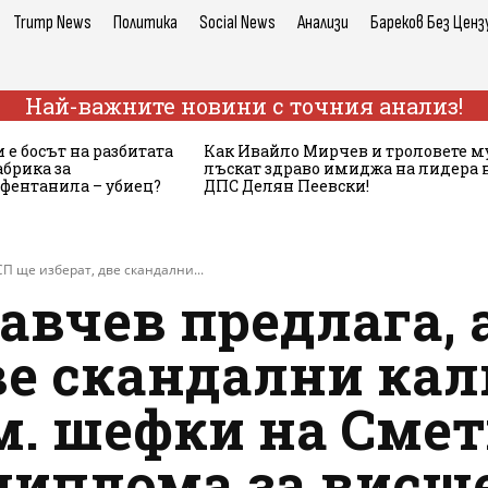
Trump News
Политика
Social News
Анализи
Бареков Без Ценз
Най-важните новини с точния анализ!
 е босът на разбитата
Как Ивайло Мирчев и троловете м
брика за
лъскат здраво имиджа на лидера 
 фентанила – убиец?
ДПС Делян Пеевски!
СП ще изберат, две скандални...
лавчев предлага, 
ве скандални ка
м. шефки на Смет
диплома за висше