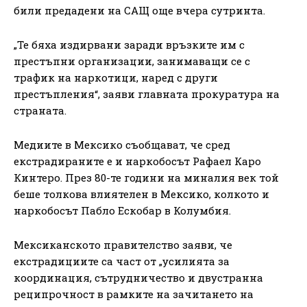
били предадени на САЩ още вчера сутринта.
„Те бяха издирвани заради връзките им с
престъпни организации, занимаващи се с
трафик на наркотици, наред с други
престъпления“, заяви главната прокуратура на
страната.
Медиите в Мексико съобщават, че сред
екстрадираните е и наркобосът Рафаел Каро
Кинтеро. През 80-те години на миналия век той
беше толкова влиятелен в Мексико, колкото и
наркобосът Пабло Ескобар в Колумбия.
Мексиканското правителство заяви, че
екстрадициите са част от „усилията за
координация, сътрудничество и двустранна
реципрочност в рамките на зачитането на