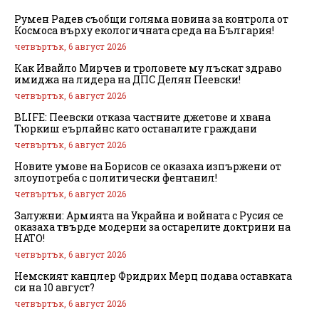
Румен Радев съобщи голяма новина за контрола от
Космоса върху екологичната среда на България!
четвъртък, 6 август 2026
Как Ивайло Мирчев и троловете му лъскат здраво
имиджа на лидера на ДПС Делян Пеевски!
четвъртък, 6 август 2026
BLIFE: Пеевски отказа частните джетове и хвана
Тюркиш еърлайнс като останалите граждани
четвъртък, 6 август 2026
Новите умове на Борисов се оказаха изпържени от
злоупотреба с политически фентанил!
четвъртък, 6 август 2026
Залужни: Армията на Украйна и войната с Русия се
оказаха твърде модерни за остарелите доктрини на
НАТО!
четвъртък, 6 август 2026
Немският канцлер Фридрих Мерц подава оставката
си на 10 август?
четвъртък, 6 август 2026