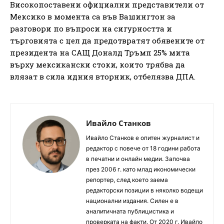
Високопоставени официални представители от
Мексико в момента са във Вашингтон за
разговори по въпроси на сигурността и
търговията с цел да предотвратят обявените от
президента на САЩ Доналд Тръмп 25% мита
върху мексикански стоки, които трябва да
влязат в сила идния вторник, отбелязва ДПА.
Ивайло Станков
Ивайло Станков е опитен журналист и
редактор с повече от 18 години работа
в печатни и онлайн медии. Започва
през 2006 г. като млад икономически
репортер, след което заема
редакторски позиции в няколко водещи
национални издания. Силен е в
аналитичната публицистика и
проверката на факти. От 2020 г. Ивайло