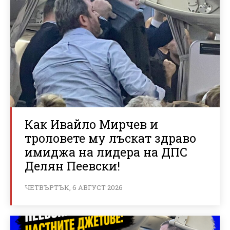
Как Ивайло Мирчев и
троловете му лъскат здраво
имиджа на лидера на ДПС
Делян Пеевски!
ЧЕТВЪРТЪК, 6 АВГУСТ 2026