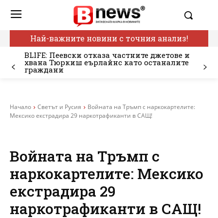
Най-важните новини с точния анализ!
BLIFE: Пеевски отказа частните джетове и
хвана Тюркиш еърлайнс като останалите
граждани
Начало
Светът и Русия
Войната на Тръмп с наркокартелите:
Мексико екстрадира 29 наркотрафиканти в САЩ!
Войната на Тръмп с
наркокартелите: Мексико
екстрадира 29
наркотрафиканти в САЩ!