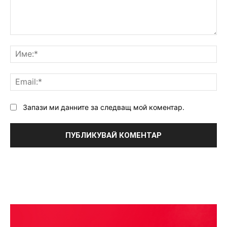
Коментар:
Им
Ema
Запази ми данните за следващ мой коментар.