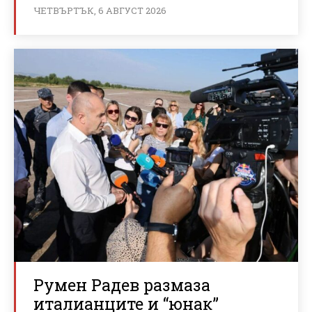
ЧЕТВЪРТЪК, 6 АВГУСТ 2026
Румен Радев размаза
италианците и “юнак”