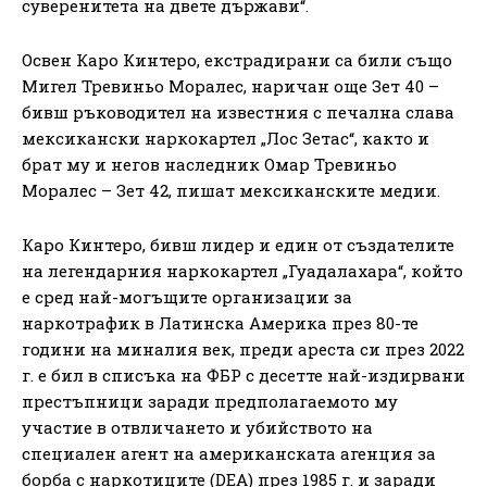
суверенитета на двете държави“.
Освен Каро Кинтеро, екстрадирани са били също
Мигел Тревиньо Моралес, наричан още Зет 40 –
бивш ръководител на известния с печална слава
мексикански наркокартел „Лос Зетас“, както и
брат му и негов наследник Омар Тревиньо
Моралес – Зет 42, пишат мексиканските медии.
Каро Кинтеро, бивш лидер и един от създателите
на легендарния наркокартел „Гуадалахара“, който
е сред най-могъщите организации за
наркотрафик в Латинска Америка през 80-те
години на миналия век, преди ареста си през 2022
г. е бил в списъка на ФБР с десетте най-издирвани
престъпници заради предполагаемото му
участие в отвличането и убийството на
специален агент на американската агенция за
борба с наркотиците (DEA) през 1985 г. и заради