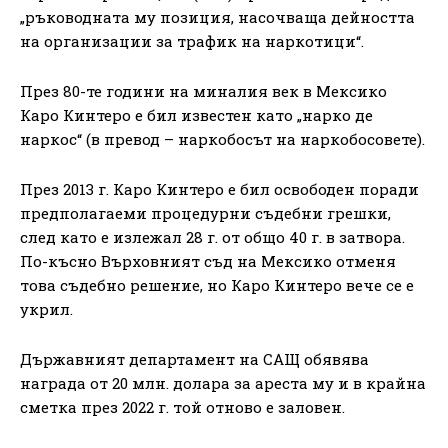
„ръководната му позиция, насочваща дейността
на организации за трафик на наркотици“.
През 80-те години на миналия век в Мексико
Каро Кинтеро е бил известен като „нарко де
наркос“ (в превод – наркобосът на наркобосовете).
През 2013 г. Каро Кинтеро е бил освободен поради
предполагаеми процедурни съдебни грешки,
след като е излежал 28 г. от общо 40 г. в затвора.
По-късно Върховният съд на Мексико отменя
това съдебно решение, но Каро Кинтеро вече се е
укрил.
Държавният департамент на САЩ обявява
награда от 20 млн. долара за ареста му и в крайна
сметка през 2022 г. той отново е заловен.