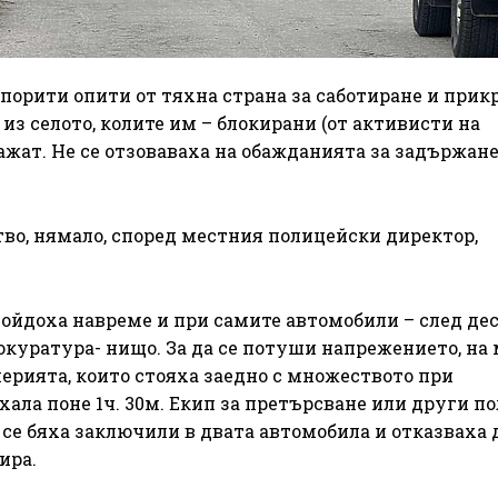
упорити опити от тяхна страна за саботиране и прик
из селото, колите им – блокирани (от активисти на
кажат. Не се отзоваваха на обажданията за задържане
тво, нямало, според местния полицейски директор,
 дойдоха навреме и при самите автомобили – след де
окуратура- нищо. За да се потуши напрежението, на
рията, които стояха заедно с множеството при
ала поне 1ч. 30м. Екип за претърсване или други п
 се бяха заключили в двата автомобила и отказваха 
ира.