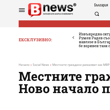
България
Извънредна ситу
Румен Радев съо
ЕКСКЛУЗИВНО:
навлезе в Бълг
бе взривен тази 
Начало
Social News
Местните граждани разказват как МВР 
Местните гра
Ново начало п