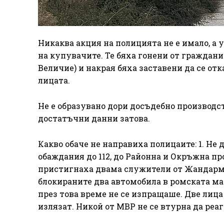
Никаква акция на полицията не е имало, а 
на купувачите. Те бяха гонени от граждани 
Величие) и накрая бяха заставени да се от
лицата.
Не е образувано дори досъдебно производс
достатъчни данни затова.
Какво обаче не направиха полицаите: 1. Не
обаждания до 112, до Районна и Окръжна пр
пристигнаха двама служители от Жандарме
блокираните два автомобила в ромската мах
през това време не се изпращаше. Две лица
излязат. Никой от МВР не се втурна да реаг