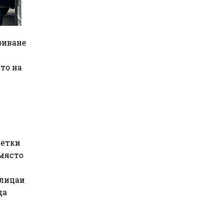
риване
то на
сетки
 място
олицаи
да