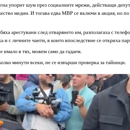
игна упорит шум през социалните мрежи, действащи депу
ество медии. И тогава едва МВР се включи в акция, но по
 бяха арестувани след отварянето им, разполагаха с телеф
а и с личните чанти, в които впоследствие се откриха пар
е имало в тях, можем само да гадаем.
колко минути всеки, не се извърши проверка за тайници.