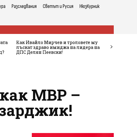
ура
Разследвания
Светът и Русия
НюзКурник
тата
Как Ивайло Мирчев и троловете му
лъскат здраво имиджа на лидера на
ц?
ДПС Делян Пеевски!
как МВР –
азарджик!