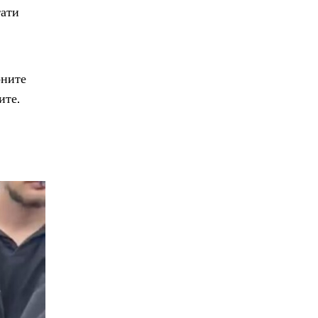
тати
оните
ите.