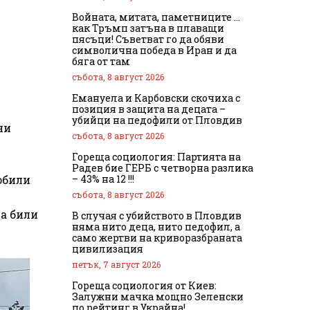
Войната, митата, паметниците …
как Тръмп затъна в плаващи
пясъци! Съветват го да обяви
символична победа в Иран и да
бяга от там
събота, 8 август 2026
Емануела и Карбовски скочиха с
позиция в защита на децата –
убийци на педофили от Пловдив
ни
събота, 8 август 2026
.
Гореща социология: Партията на
.
Радев бие ГЕРБ с четворна разлика
– 43% на 12 !!!
обили
събота, 8 август 2026
са били
В случая с убийството в Пловдив
няма нито деца, нито педофил, а
само жертви на криворазбраната
цивилизация
петък, 7 август 2026
Гореща социология от Киев:
Залужни мачка мощно Зеленски
по рейтинг в Украйна!