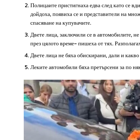
Полицаите пристигнаха едва след като се вд
дойдоха, появиха се и представители на множ
спасяване на купувачите.
Двете лица, заключили се в автомобилите, не
през цялото време- пишеха от тях. Разполагах
Двете лица не бяха обискирани, дали и какво 
Леките автомобили бяха претърсени за по ня