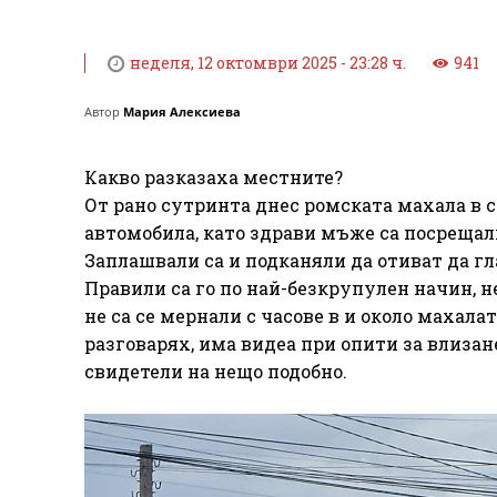
неделя, 12 октомври 2025 - 23:28 ч.
941
Автор
Мария Алексиева
Какво разказаха местните?
От рано сутринта днес ромската махала в с
автомобила, като здрави мъже са посрещал
Заплашвали са и подканяли да отиват да гла
Правили са го по най-безкрупулен начин, 
не са се мернали с часове в и около махала
разговарях, има видеа при опити за влизан
свидетели на нещо подобно.