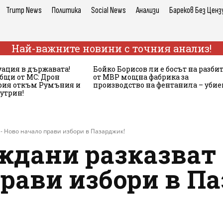
Trump News
Политика
Social News
Анализи
Бареков Без Ценз
Най-важните новини с точния анализ!
ация в държавата!
Бойко Борисов ли е босът на разби
бщи от МС: Дрон
от МВР мощна фабрика за
ария откъм Румъния и
производство на фентанила – убие
сутрин!
- Ново начало прави избори в Пазарджик!
ждани разказват 
рави избори в П