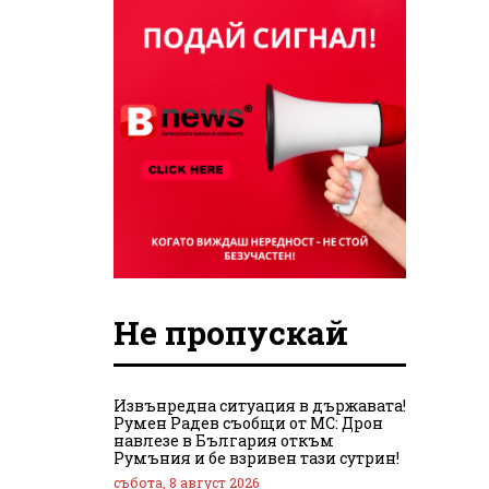
Не пропускай
Извънредна ситуация в държавата!
Румен Радев съобщи от МС: Дрон
навлезе в България откъм
Румъния и бе взривен тази сутрин!
събота, 8 август 2026