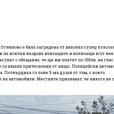
.Огняново е била заградена от няколко супер луксоз
и на всички входове влизащите и излизащи в/от нея
суват с обещание, че ще им платят по 100лв. на глас
не са имали притеснения от нищо. Полицейски автом
та. Потвърдиха го поне 5-ма души от там, с които
е на автомобили. Местните признават, че никога не 