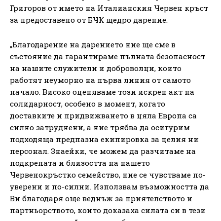
Григоров от името на Италианския Червен кръст
за предоставено от БЧК щедро дарение.
„Благодарение на дарението ние ще сме в
състояние да гарантираме пълната безопасност
на нашите служители и доброволци, които
работят неуморно на първа линия от самото
начало. Високо оценяваме този искрен акт на
солидарност, особено в момент, когато
доставките и придвижването в цяла Европа са
силно затруднени, а ние трябва да осигурим
подходяща предпазна екипировка за целия ни
персонал. Знаейки, че можем да разчитаме на
подкрепата и близостта на нашето
Червенокръстко семейство, ние се чувстваме по-
уверени и по-силни. Използвам възможността да
Ви благодаря още веднъж за приятелството и
партньорството, които доказаха силата си в тези