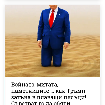
Войната, митата,
паметниците … как Тръмп
затъна в плаващи пясъци!
Съветват го да обяви