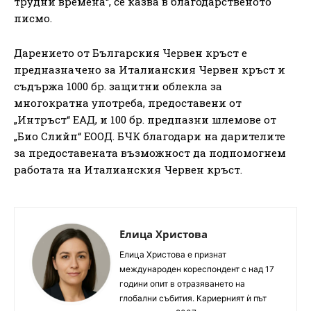
трудни времена“, се казва в благодарственото
писмо.
Дарението от Българския Червен кръст е
предназначено за Италианския Червен кръст и
съдържа 1000 бр. защитни облекла за
многократна употреба, предоставени от
„Интръст“ ЕАД, и 100 бр. предпазни шлемове от
„Био Слийп“ ЕООД. БЧК благодари на дарителите
за предоставената възможност да подпомогнем
работата на Италианския Червен кръст.
Елица Христова
Елица Христова е признат
международен кореспондент с над 17
години опит в отразяването на
глобални събития. Кариерният ѝ път