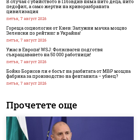
В случая с убийството в Пловдив няма нито деца, нито
педофил, а само жертви на криворазбраната
цивилизация
петък, 7 август 2026
Гореща социология от Киев: Залужни мачка мощно
Зеленски по рейтинг в Украйна!
петък, 7 август 2026
Ужас в Европа! WSJ: Фолксваген подготвя
съкращаването на 50 000 работници!
петък, 7 август 2026
Бойко Борисов ли е босът на разбитата от МВР мощна
фабрика за производство на фентанила – убиец?
петък, 7 август 2026
Прочетете още