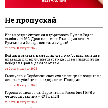
Не пропускай
Извънредна ситуация в държавата! Румен Радев
съобщи от МС: Дрон навлезе в България откъм
Румъния и бе взривен тази сутрин!
събота, 8 август 2026
Войната, митата, паметниците … как Тръмп затъна в
плаващи пясъци! Съветват го да обяви символична
победа в Иран и да бяга от там
събота, 8 август 2026
Емануела и Карбовски скочиха с позиция в защита на
децата – убийци на педофили от Пловдив
събота, 8 август 2026
Гореща социология: Партията на Радев бие ГЕРБ с
четворна разлика – 43% на 12 !!!
събота, 8 август 2026