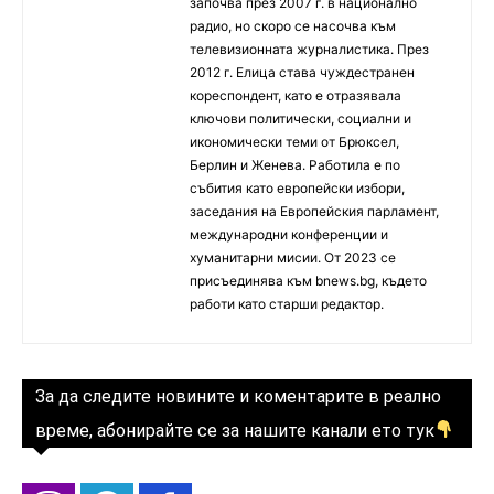
започва през 2007 г. в национално
радио, но скоро се насочва към
телевизионната журналистика. През
2012 г. Елица става чуждестранен
кореспондент, като е отразявала
ключови политически, социални и
икономически теми от Брюксел,
Берлин и Женева. Работила е по
събития като европейски избори,
заседания на Европейския парламент,
международни конференции и
хуманитарни мисии. От 2023 се
присъединява към bnews.bg, където
работи като старши редактор.
За да следите новините и коментарите в реално
време, абонирайте се за нашите канали ето тук