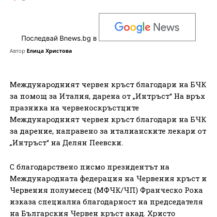
Последвай Bnews.bg в
Автор
Елица Христова
Международният червен кръст благодари на БЧК
за помощ за Италия, дарена от „Интръст“ На връх
празника на червеноскръстците
Международният червен кръст благодари на БЧК
за дарение, направено за италианските лекари от
„Интръст“ на Делян Пеевски.
С благодарствено писмо президентът на
Международната федерация на Червения кръст и
Червения полумесец (МФЧК/ЧП) Франческо Рока
изказа специална благодарност на председателя
на Българския Червен кръст акад. Христо