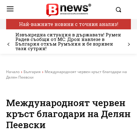
Най-важните новини с точния анализ!
Извънредна ситуация в държавата! Румен
Радев съобщи от МС: Дрон навлезе в
България откъм Румъния и бе взривен
тази сутрин!
Начало
България
Международноят червен кръст благодари на
Делян Пеевски
Международноят червен
кръст благодари на Делян
Пеевски