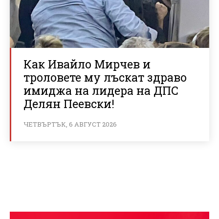
Как Ивайло Мирчев и
троловете му лъскат здраво
имиджа на лидера на ДПС
Делян Пеевски!
ЧЕТВЪРТЪК, 6 АВГУСТ 2026