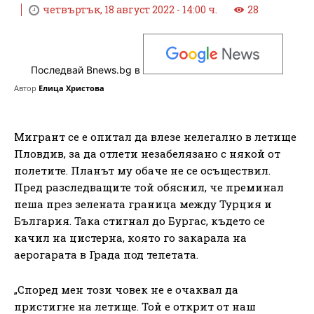
четвъртък, 18 август 2022 - 14:00 ч.
28
Последвай Bnews.bg в
Автор
Елица Христова
Мигрант се е опитал да влезе нелегално в летище
Пловдив, за да отлети незабелязано с някой от
полетите. Планът му обаче не се осъществил.
Пред разследващите той обяснил, че преминал
пеша през зелената граница между Турция и
България. Така стигнал до Бургас, където се
качил на цистерна, която го закарала на
аерогарата в Града под тепетата.
„Според мен този човек не е очаквал да
пристигне на летище. Той е открит от наш