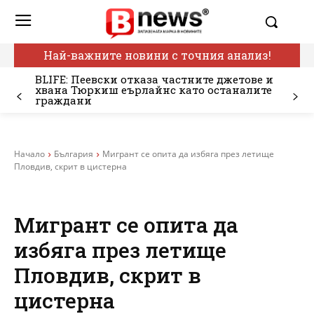
Най-важните новини с точния анализ!
BLIFE: Пеевски отказа частните джетове и
хвана Тюркиш еърлайнс като останалите
граждани
Начало
България
Мигрант се опита да избяга през летище
Пловдив, скрит в цистерна
Мигрант се опита да
избяга през летище
Пловдив, скрит в
цистерна