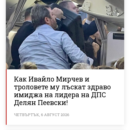
Как Ивайло Мирчев и
троловете му лъскат здраво
имиджа на лидера на ДПС
Делян Пеевски!
ЧЕТВЪРТЪК, 6 АВГУСТ 2026