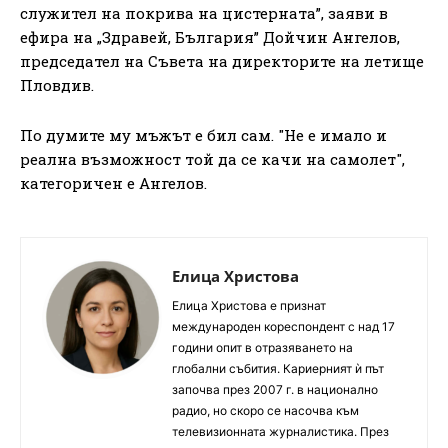
служител на покрива на цистерната”, заяви в
ефира на „Здравей, България” Дойчин Ангелов,
председател на Съвета на директорите на летище
Пловдив.
По думите му мъжът е бил сам. "Не е имало и
реална възможност той да се качи на самолет",
категоричен е Ангелов.
Елица Христова
Елица Христова е признат
международен кореспондент с над 17
години опит в отразяването на
глобални събития. Кариерният ѝ път
започва през 2007 г. в национално
радио, но скоро се насочва към
телевизионната журналистика. През