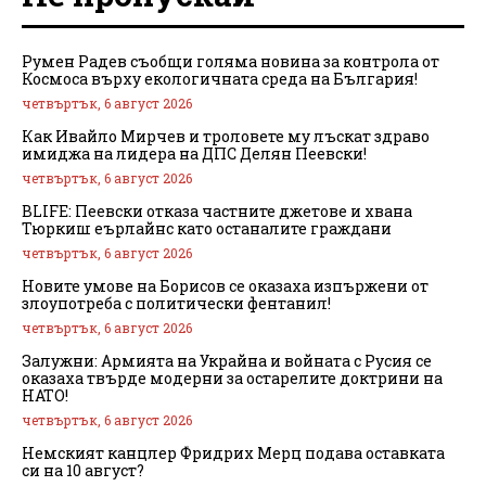
Румен Радев съобщи голяма новина за контрола от
Космоса върху екологичната среда на България!
четвъртък, 6 август 2026
Как Ивайло Мирчев и троловете му лъскат здраво
имиджа на лидера на ДПС Делян Пеевски!
четвъртък, 6 август 2026
BLIFE: Пеевски отказа частните джетове и хвана
Тюркиш еърлайнс като останалите граждани
четвъртък, 6 август 2026
Новите умове на Борисов се оказаха изпържени от
злоупотреба с политически фентанил!
четвъртък, 6 август 2026
Залужни: Армията на Украйна и войната с Русия се
оказаха твърде модерни за остарелите доктрини на
НАТО!
четвъртък, 6 август 2026
Немският канцлер Фридрих Мерц подава оставката
си на 10 август?