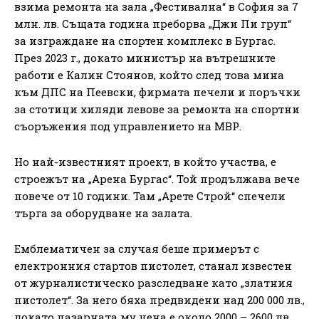
взима ремонта на зала „Фестивална“ в София за 7
млн. лв. Същата година преборва „Джи Пи груп“
за изграждане на спортен комплекс в Бургас.
През 2023 г., докато министър на вътрешните
работи е Калин Стоянов, който след това мина
към ДПС на Пеевски, фирмата печели и поръчки
за стотици хиляди левове за ремонта на спортни
съоръжения под управлението на МВР.
Но най-известният проект, в който участва, е
строежът на „Арена Бургас“. Той продължава вече
повече от 10 години. Там „Арете Строй“ спечели
търга за оборудване на залата.
Емблематичен за случая беше примерът с
електронния стартов пистолет, станал известен
от журналистическо разследване като „златния
пистолет“. За него бяха предвидени над 200 000 лв.,
докато пазарната му цена е около 2000 – 2600 лв.