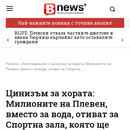
Най-важните новини с точния анализ!
BLIFE: Пеевски отказа частните джетове и
хвана Тюркиш еърлайнс като останалите
граждани
Начало
Разследвания
Цинизъм за хората: Милионите на
Плевен, вместо за вода, отиват за Спортна...
Цинизъм за хората:
Милионите на Плевен,
вместо за вода, отиват за
Спортна зала, която ще