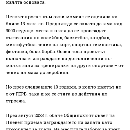
излята основата.
Целият проект към онзи момент се оценява на
близо 13 млн. лв. Предвижда се залата да има над
3000 седящи места и в нея да се провеждат
състезания по волейбол, баскетбол, хандбал,
минифутбол, тенис на корт, спортна гимнастика,
фехтовка, бокс, борба. Освен това проектът
включва и изграждане на допълнителни по-
малки зали за тренировки на други спортове – от
тенис на маса до аеробика.
Но през следващите 10 години, в които кметът не
е от ГЕРБ, така и не се стига до действия по
строежа.
През август 2023 г. обаче Общинският съвет на
Плевен приема изграждането на залата като
приоритет за града. На местните избори за кмет