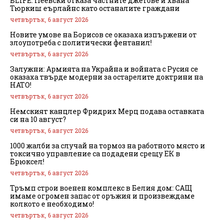
BLIFE: Пеевски отказа частните джетове и хвана
Тюркиш еърлайнс като останалите граждани
четвъртък, 6 август 2026
Новите умове на Борисов се оказаха изпържени от
злоупотреба с политически фентанил!
четвъртък, 6 август 2026
Залужни: Армията на Украйна и войната с Русия се
оказаха твърде модерни за остарелите доктрини на
НАТО!
четвъртък, 6 август 2026
Немският канцлер Фридрих Мерц подава оставката
си на 10 август?
четвъртък, 6 август 2026
1000 жалби за случай на тормоз на работното място и
токсично управление са подадени срещу ЕК в
Брюксел!
четвъртък, 6 август 2026
Тръмп строи военен комплекс в Белия дом: САЩ
имаме огромен запас от оръжия и произвеждаме
колкото е необходимо!
четвъртък, 6 август 2026