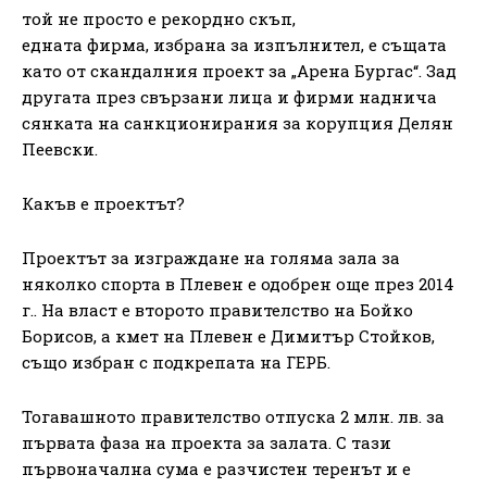
той не просто е рекордно скъп,
едната фирма, избрана за изпълнител, е същата
като от скандалния проект за „Арена Бургас“. Зад
другата през свързани лица и фирми наднича
сянката на санкционирания за корупция Делян
Пеевски.
Какъв е проектът?
Проектът за изграждане на голяма зала за
няколко спорта в Плевен е одобрен още през 2014
г.. На власт е второто правителство на Бойко
Борисов, а кмет на Плевен е Димитър Стойков,
също избран с подкрепата на ГЕРБ.
Тогавашното правителство отпуска 2 млн. лв. за
първата фаза на проекта за залата. С тази
първоначална сума е разчистен теренът и е