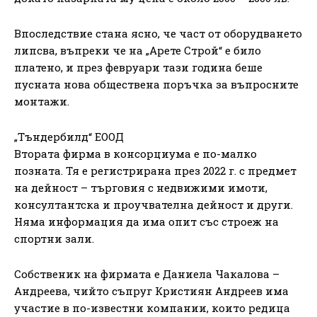
Впоследствие стана ясно, че част от оборудването
липсва, въпреки че на „Арете Строй“ е било
платено, и през февруари тази година беше
пусната нова обществена поръчка за въпросните
монтажи.
„Тъндербилд“ ЕООД
Втората фирма в консорциума е по-малко
позната. Тя е регистрирана през 2022 г. с предмет
на дейност – търговия с недвижими имоти,
консултантска и проучвателна дейност и други.
Няма информация да има опит със строеж на
спортни зали.
Собственик на фирмата е Даниела Чакалова –
Андреева, чийто съпруг Кристиян Андреев има
участие в по-известни компании, които редица