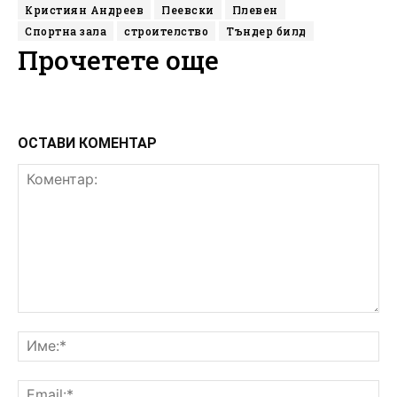
Кристиян Андреев
Пеевски
Плевен
Спортна зала
строителство
Тъндер билд
Прочетете още
ОСТАВИ КОМЕНТАР
Коментар:
Им
Ema