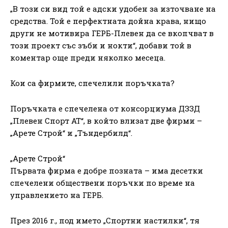
„В този си вид той е адски удобен за източване на
средства. Той е перфектната дойна крава, нищо
други не мотивира ГЕРБ-Плевен да се вкопчват в
този проект със зъби и нокти“, добави той в
коментар още преди няколко месеца.
Кои са фирмите, спечелили поръчката?
Поръчката е спечелена от консорциума ДЗЗД
„Плевен Спорт АТ“, в който влизат две фирми –
„Арете Строй“ и „Тъндербилд“.
„Арете Строй“
Първата фирма е добре позната – има десетки
спечелени обществени поръчки по време на
управлението на ГЕРБ.
През 2016 г., под името „Спортни настилки“, тя