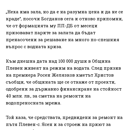
„Нека има зала, но да е на разумна цена и да не се
краде“, посочи Богданов сега и отново припомни,
че от формацията му ПП-ДБ от месеци
призовават парите за залата да бъдат
пренасочени за решаване на много по-спешния
въпрос с водната криза.
Към днешна дата над 100 000 души в Община
Плевен живеят на режим на водата. След призив
на премиера Росен Желязков кметът Христов
съобщи, че общината ще се откаже от проекти,
одобрени за държавно финансиране на стойност
40 млн. лв., за сметка на ремонти на
водопреносната мрежа.
Той каза, че средствата, предвидени за ремонт на
пътя Плевен-с. Ясен и за строеж на приют за