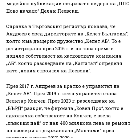
медийни публикации свързват с лидера на „ДПС-
Ново начало“ Делян Пеевски.
Справка в Търговския регистър показва, че
Андреев е сред директорите на „Келет България“,
която има дъщерно дружество „Келет АБ“. То е
регистрирано през 2016 г. и по това време е
изцяло собственост на хасковската компания
„АБ“, която разследване на „Капитал“ определя
като „новия строител на Пеевски“.
През 2017 г. Андреев за кратко е управител на
„Келет АБ“. През 2019 г. неин управител става
Велизар Копчев. През 2023 г. разследване на
„БЪРД“ разкри, че фирмата „Ковел Про“, която е
еднолична собственост на Копчев, е взела
„лъвския пай“ от над 400 милиона лева за ремонт
на язовири от държавната „Монтажи“ през
одитния период 2017-2020 г.