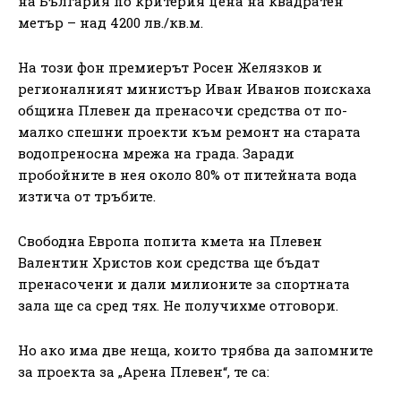
на България по критерия цена на квадратен
метър – над 4200 лв./кв.м.
На този фон премиерът Росен Желязков и
регионалният министър Иван Иванов поискаха
община Плевен да пренасочи средства от по-
малко спешни проекти към ремонт на старата
водопреносна мрежа на града. Заради
пробойните в нея около 80% от питейната вода
изтича от тръбите.
Свободна Европа попита кмета на Плевен
Валентин Христов кои средства ще бъдат
пренасочени и дали милионите за спортната
зала ще са сред тях. Не получихме отговори.
Но ако има две неща, които трябва да запомните
за проекта за „Арена Плевен“, те са: