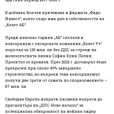
В добавка Копчев притежава и фирмата „Фидо
Инвест“, която също има дял в собствеността на
„Келет АБ“.
Преди няколко години „АБ“ спечели в
консорциум с унгарската компания „Келет Ут“
поръчка за 120 млн. лв. без ДДС за строеж на
железопътната линия София-Елин Пелин.
Проектът се провали. През 2022 г. договорът беше
прекратен при около 40% завършено
строителство, но въпреки това консорциумът
получи две трети от сумата по споразумението –
87 млн. лв.
Свободна Европа изпрати писмени въпроси до
пресцентъра на „ДПС-Ново начало“ за
потенциална обвързаност на нейния лидер