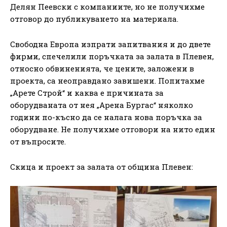
Делян Пеевски с компаниите, но не получихме
отговор до публикуването на материала.
Свободна Европа изпрати запитвания и до двете
фирми, спечелили поръчката за залата в Плевен,
относно обвиненията, че цените, заложени в
проекта, са неоправдано завишени. Попитахме
„Арете Строй“ и каква е причината за
оборудваната от нея „Арена Бургас“ няколко
години по-късно да се налага нова поръчка за
оборудване. Не получихме отговори на нито един
от въпросите.
Скица и проект за залата от община Плевен: