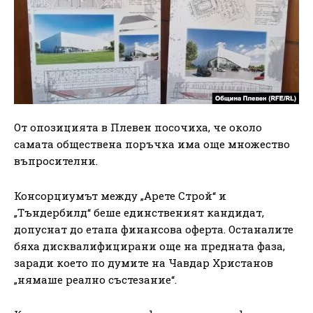
От опозицията в Плевен посочиха, че около
самата обществена поръчка има още множество
въпросителни.
Консорциумът между „Арете Строй“ и
„Тъндербилд“ беше единственият кандидат,
допуснат до етапа финансова оферта. Останалите
бяха дисквалифицирани още на предната фаза,
заради което по думите на Чавдар Христанов
„нямаше реално състезание“.