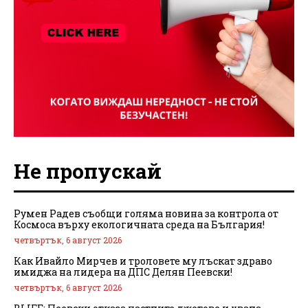
Не пропускай
Румен Радев съобщи голяма новина за контрола от
Космоса върху екологичната среда на България!
четвъртък, 6 август 2026
Как Ивайло Мирчев и троловете му лъскат здраво
имиджа на лидера на ДПС Делян Пеевски!
четвъртък, 6 август 2026