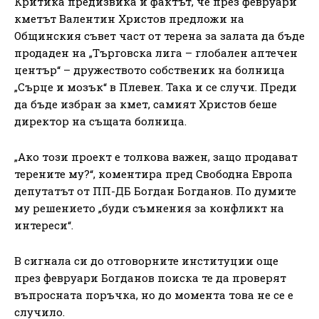
Критика предизвика и фактът, че през февруари
кметът Валентин Христов предложи на
Общинския съвет част от терена за залата да бъде
продаден на „Търговска лига – глобален аптечен
център“ – дружеството собственик на болница
„Сърце и мозък“ в Плевен. Така и се случи. Преди
да бъде избран за кмет, самият Христов беше
директор на същата болница.
„Ако този проект е толкова важен, защо продават
терените му?“, коментира пред Свободна Европа
депутатът от ПП-ДБ Богдан Богданов. По думите
му решението „буди съмнения за конфликт на
интереси“.
В сигнала си до отговорните институции още
през февруари Богданов поиска те да проверят
въпросната поръчка, но до момента това не се е
случило.