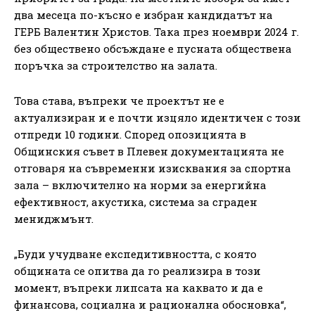
два месеца по-късно е избран кандидатът на
ГЕРБ Валентин Христов. Така през ноември 2024 г.
без обществено обсъждане е пусната обществена
поръчка за строителство на залата.
Това става, въпреки че проектът не е
актуализиран и е почти изцяло идентичен с този
отпреди 10 години. Според опозицията в
Общинския съвет в Плевен документацията не
отговаря на съвременни изисквания за спортна
зала – включително на норми за енергийна
ефективност, акустика, система за сграден
мениджмънт.
„Буди учудване експедитивността, с която
общината се опитва да го реализира в този
момент, въпреки липсата на каквато и да е
финансова, социална и рационална обосновка“,