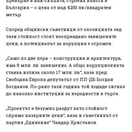
превърне в най-скъпата, строена някога в
България – с цена от над 4200 лв./квадратен
метър.
Според общински съветници от опозицията зад
тази стойност стоят неоправдано завишените
цени, а потенциалът за корупция е огромен.
„Само по две пера – конструкция и архитектура,
има 8 млн. лв. завишение. А общо корупционната
ставка излиза около 17 млн. лв.“, каза пред
Свободна Европа депутатът от ПП-ДБ Богдан
Богданов. По-рано тази година той подаде сигнал
до няколко институции за нередности в търга.
„Проектът е безумно раздут като стойност
спрямо пазарните цени“, каза и съветникът от
партия „Единение“ Чавдар Христанов.