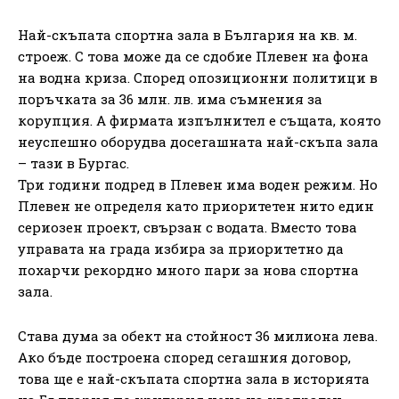
Най-скъпата спортна зала в България на кв. м.
строеж. С това може да се сдобие Плевен на фона
на водна криза. Според опозиционни политици в
поръчката за 36 млн. лв. има съмнения за
корупция. А фирмата изпълнител е същата, която
неуспешно оборудва досегашната най-скъпа зала
– тази в Бургас.
Три години подред в Плевен има воден режим. Но
Плевен не определя като приоритетен нито един
сериозен проект, свързан с водата. Вместо това
управата на града избира за приоритетно да
похарчи рекордно много пари за нова спортна
зала.
Става дума за обект на стойност 36 милиона лева.
Ако бъде построена според сегашния договор,
това ще е най-скъпата спортна зала в историята