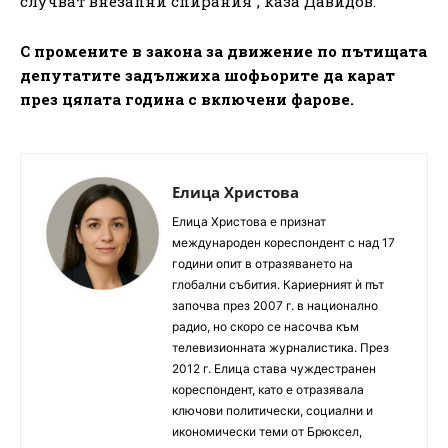
случват внезапни спирания“, каза Давидов.
С промените в закона за движение по пътищата
депутатите задължиха шофьорите да карат
през цялата година с включени фарове.
Елица Христова
Елица Христова е признат
международен кореспондент с над 17
години опит в отразяването на
глобални събития. Кариерният ѝ път
започва през 2007 г. в национално
радио, но скоро се насочва към
телевизионната журналистика. През
2012 г. Елица става чуждестранен
кореспондент, като е отразявала
ключови политически, социални и
икономически теми от Брюксел,