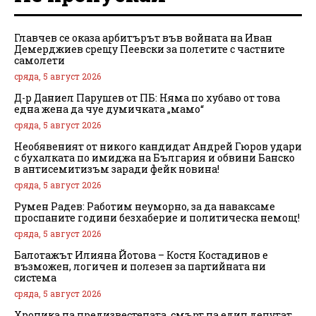
Главчев се оказа арбитърът във войната на Иван
Демерджиев срещу Пеевски за полетите с частните
самолети
сряда, 5 август 2026
Д-р Даниел Парушев от ПБ: Няма по хубаво от това
една жена да чуе думичката „мамо“
сряда, 5 август 2026
Необявеният от никого кандидат Андрей Гюров удари
с бухалката по имиджа на България и обвини Банско
в антисемитизъм заради фейк новина!
сряда, 5 август 2026
Румен Радев: Работим неуморно, за да наваксаме
проспаните години безхаберие и политическа немощ!
сряда, 5 август 2026
Балотажът Илияна Йотова – Костя Костадинов е
възможен, логичен и полезен за партийната ни
система
сряда, 5 август 2026
Хроника на предизвестената смърт на един депутат,