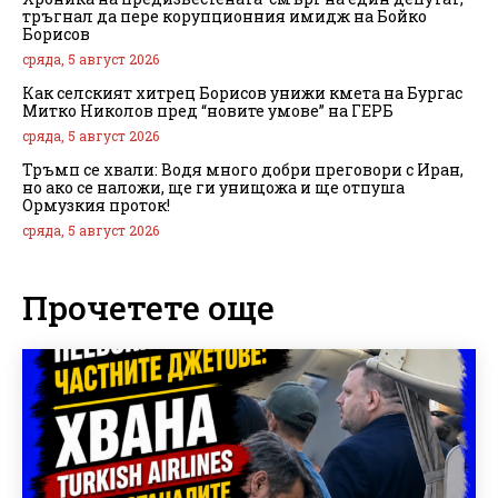
тръгнал да пере корупционния имидж на Бойко
Борисов
сряда, 5 август 2026
Как селският хитрец Борисов унижи кмета на Бургас
Митко Николов пред “новите умове” на ГЕРБ
сряда, 5 август 2026
Тръмп се хвали: Водя много добри преговори с Иран,
но ако се наложи, ще ги унищожа и ще отпуша
Ормузкия проток!
сряда, 5 август 2026
Прочетете още