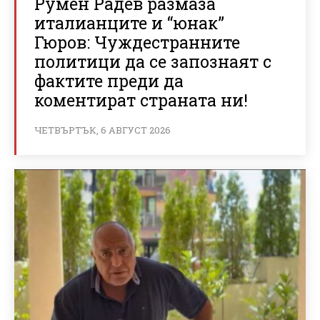
Румен Радев размаза
италианците и “юнак”
Гюров: Чуждестранните
политици да се запознаят с
фактите преди да
коментират страната ни!
ЧЕТВЪРТЪК, 6 АВГУСТ 2026