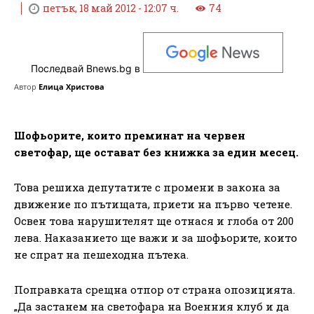
петък, 18 май 2012 - 12:07 ч.
74
Последвай Bnews.bg в
Автор
Елица Христова
Шофьорите, които преминат на червен
светофар, ще остават без книжка за един месец.
Това решиха депутатите с промени в закона за
движение по пътищата, приети на първо четене.
Освен това нарушителят ще отнася и глоба от 200
лева. Наказанието ще важи и за шофьорите, които
не спрат на пешеходна пътека.
Поправката срещна отпор от страна опозицията.
„Да застанем на светофара на Военния клуб и да