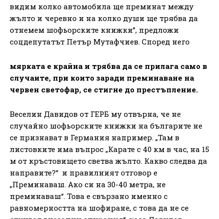
видим колко автомобила ще преминат между
жълто и черевно и на колко души ще трябва да
отнемем шофьорските книжки”, предложи
соцдепутатът Петър Мутафчиев. Според него
мярката е крайна и трябва да се прилага само в
случаите, при които заради преминаване на
червен светофар, се стигне до престъпление.
Веселин Давидов от ГЕРБ му отвърна, че не
случайно шофьорските книжки на българите не
се признават в Германия например. „Там в
листовките има въпрос „Карате с 40 км в час, на 15
м от кръстовището светва жълто. Какво следва да
направите?“ и правилният отговор е
„Преминаваш. Ако си на 30-40 метра, не
преминаваш“. Това е свързано именно с
равномерността на шофиране, с това да не се