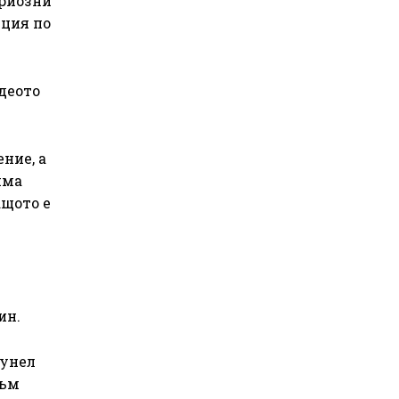
ериозни
пция по
деото
ние, а
има
ащото е
ин.
тунел
към