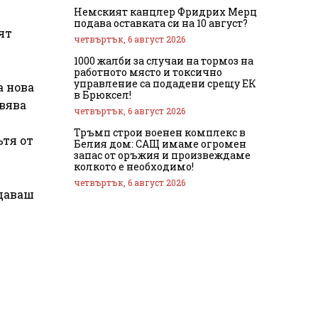
Немският канцлер Фридрих Мерц
подава оставката си на 10 август?
ят
четвъртък, 6 август 2026
1000 жалби за случаи на тормоз на
работното място и токсично
управление са подадени срещу ЕК
а нова
в Брюксел!
явява
четвъртък, 6 август 2026
Тръмп строи военен комплекс в
ътя от
Белия дом: САЩ имаме огромен
запас от оръжия и произвеждаме
колкото е необходимо!
четвъртък, 6 август 2026
 даваш