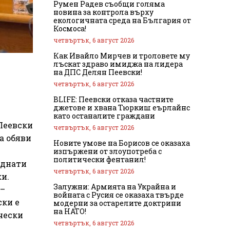
Румен Радев съобщи голяма
новина за контрола върху
екологичната среда на България от
Космоса!
четвъртък, 6 август 2026
Как Ивайло Мирчев и троловете му
лъскат здраво имиджа на лидера
на ДПС Делян Пеевски!
четвъртък, 6 август 2026
BLIFE: Пеевски отказа частните
джетове и хвана Тюркиш еърлайнс
като останалите граждани
Пеевски
четвъртък, 6 август 2026
а обяви
Новите умове на Борисов се оказаха
изпържени от злоупотреба с
политически фентанил!
аднати
четвъртък, 6 август 2026
и.
Залужни: Армията на Украйна и
 –
войната с Русия се оказаха твърде
ски е
модерни за остарелите доктрини
на НАТО!
чески
четвъртък, 6 август 2026