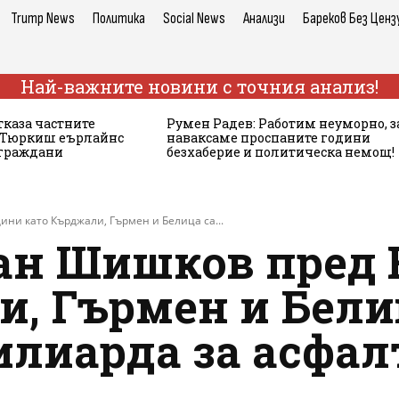
Trump News
Политика
Social News
Анализи
Бареков Без Ценз
Най-важните новини с точния анализ!
тказа частните
Румен Радев: Работим неуморно, з
а Тюркиш еърлайнс
наваксаме проспаните години
 граждани
безхаберие и политическа немощ!
и като Кърджали, Гърмен и Белица са...
н Шишков пред 
и, Гърмен и Бели
илиарда за асфалт