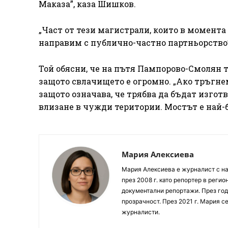
Маказа”, каза Шишков.
„Част от тези магистрали, които в момента
направим с публично-частно партньорство
Той обясни, че на пътя Пампорово-Смолян 
защото свлачището е огромно. „Ако тръгне
защото означава, че трябва да бъдат изгот
влизане в чужди територии. Мостът е най-
Мария Алексиева
Мария Алексиева е журналист с на
през 2008 г. като репортер в реги
документални репортажи. През год
прозрачност. През 2021 г. Мария с
журналисти.