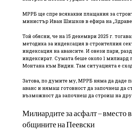
МРРБ ще спре всякакви плащания за строит
министър Иван Шишков в ефира на „Здравей
Той обясни, че на 15 декември 2025 г. тога
методика за индексация в строителния сек
индексация на авансите. И онези пари, разд
индексират. Сумата беше около 1 милиард ле
Монтана към Видин. Там ситуацията е сход
Затова, по думите му, МРРБ няма да даде па
аванс и нямаш готовност да започнеш да ст
възможност да започнеш да строиш на друг
Милиардите за асфалт – вместо в
общините на Пеевски