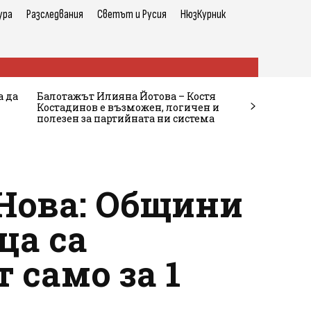
ура
Разследвания
Светът и Русия
НюзКурник
а да
Балотажът Илияна Йотова – Костя
Костадинов е възможен, логичен и
полезен за партийната ни система
Нова: Общини
ца са
 само за 1