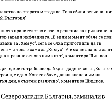
елство по старата методика. Това обяви регионални
, България”.
вашното правителство е взело решение за прилагане н
тор заради инфлацията. „В един момент обаче се по
авани за „Хемус”, сега се бяха приготвили да ги
ва – и това е само за „Хемус”. А имаше аванс и за п
на и реално отново няма път”, коментира Шишков.
рите, които трябвало да бъдат дадени сега. „Когато
роиш, е едно. Когато обаче даваш аванс и имаш
ия ден, е съвсем различно”, коментира Шишков.
 Северозападна България, заминали в