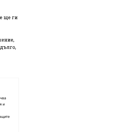
е ще ги
жение,
дълго,
очва
я и
ващите