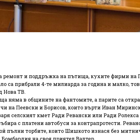
са ремонт и поддръжка на пътища, кухите фирми на 
о са прибрали 4-те милиарда за година и малко, тов
 Нова ТВ.
ища няма в общините на фантомите, а парите са откр
чи на Пеевски и Борисов, които върти Иван Миринск
оваря селският кмет Ради Ревански или Ради Ролекса
ъбира с платени автобуси за контрапротести. Реван
ой пълни торбите, които Шишкото изнася без митни
 Бомбардия на своя приятел Валтер.