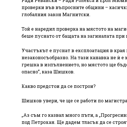
Ради Ревански – Ради Ролекса и Ерол Мюмю
проверки във въпросните общини – касички
глобалния закон Магнитски.
Той е наредил проверка на мястото на маги
беше пуснато от бащата на загиналата при
Участъкът е пуснат в експлоатация в края 
незаконосъобразно. На тази канавка не ѝ е
грешка в изпълнението, но мястото ще бъде
опасно”, каза Шишков.
Какво предстои да се построи?
Шишков увери, че ще се работи по магистра
„Аз съм го казвал много пъти, а „Прогреси
под Петрохан. Ще дадем тласък да се строя