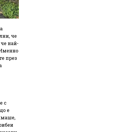
та
лни, че
 че най-
 Именно
те през
а
е с
що е
ямаше,
рибеи