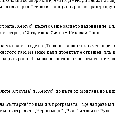
н. Очаква се скоро МВР, НАП и ДАНС да влязат за с
 на олигарха Пеевски, санкциониран за гранд кору
страла „Хемус”, където беше заснето наводнение. Ви
 катастрофа 12-годишна Сияна – Николай Попов.
на миналата година. „Това не е лошо техническо реше
 мястото там. Не знам дали проектът е сгрешен, или 
 коригирано. Не може да остане в това състояние, з
лите „Струма” и „Хемус”, по пътя от Монтана до Вид
вна България“ го има и в програмата – ще направим 
т магистралите „Черно море”, „Рила” и тази от Русе 