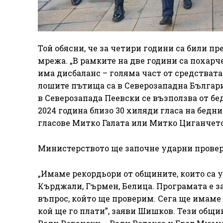
Той обясни, че за четири години са били п
мрежа. „В рамките на две години са похарч
има дисбаланс – голяма част от средствата
лошите пътища са в Северозападна Българи
в Северозапада Пеевски се възползва от бе
2024 година близо 30 хиляди гласа на бедн
гласове Митко Галата или Митко Циганчето
Министерството ще започне ударни проверк
„Имаме рекордьори от общините, които са 
Кърджали, Гърмен, Белица. Програмата е за 
въпрос, който ще проверим. Сега ще имаме
кой ще го плати”, заяви Шишков. Тези общи