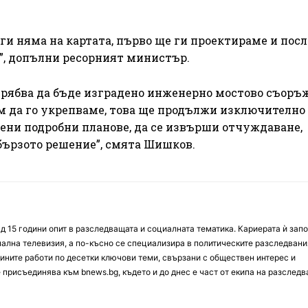
 ги няма на картата, първо ще ги проектираме и посл
”, допълни ресорният министър.
трябва да бъде изградено инженерно мостово съоръ
м да го укрепваме, това ще продължи изключително 
вени подробни планове, да се извърши отчуждаване,
бързото решение”, смята Шишков.
д 15 години опит в разследващата и социалната тематика. Кариерата ѝ зап
онална телевизия, а по-късно се специализира в политическите разследвани
ините работи по десетки ключови теми, свързани с обществен интерес и
е присъединява към bnews.bg, където и до днес е част от екипа на разслед