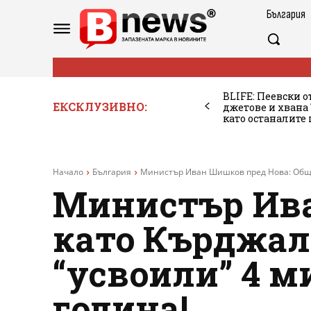
България
BLIFE: Пеевски о
ЕКСКЛУЗИВНО:
джетове и хван
като останалите
Начало
България
Министър Иван Шишков пред Нова: Общин
Министър Ива
като Кърджал
“усвоили” 4 м
година!