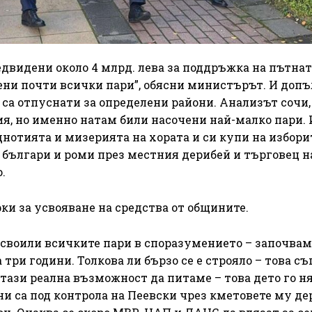
редвидени около 4 млрд. лева за поддръжка на пътна
ени почти всички пари”, обясни министърът. И допъ
 са отпуснати за определени райони. Анализът сочи,
я, но именно натам били насочени най-малко пари.
днотията и мизерията на хората и си купи на избори
и българи и роми през местния дерибей и търговец н
.
и за усвояване на средства от общините.
усвоили всичките пари в споразумението – започвам
три години. Толкова ли бързо се е строяло – това съ
 тази реална възможност да питаме – това дето го н
ни са под контрола на Пеевски чрез кметовете му де