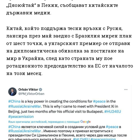
„Дяоюйтай“ в Пекин, съобщават китайските
държавни медии.
Китай, който поддържа тесни връзки с Русия,
лансира през май заедно с Бразилия мирен план
от шест точки, а унгарският премиер се отправи
на дипломатическа обиколка за постигане на
мир в Украйна, след като страната му пое
ротационното председателство на ЕС от началото
на този месец.