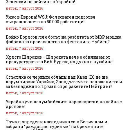
Зеленски по рейтинг в Украйна!
петък, 7 август 2026
Ужас в Европа! WSJ: Фолксваген подготвя
съкращаването на 50 000 работници!
петък, 7 август 2026
Бойко Борисов ли е босът на разбитата от МВР мощна
фабрика за производство на фентанила – убиец?
петък, 7 август 2026
Христо Широков – Широката вече е обвиняем от
прокуратурата за ВиК Бургас, но духна в чужбина!
петък, 7 август 2026
Сгъстиха се черните облаци над Киев! ЕС не ще
корумпирана Украйна, Западът смята положението и
за безнадеждно, Тръмп спря ракетите Пейтриът!
петък, 7 август 2026
Украйна учи колумбийските наркокартели на война с
дронове!
петък, 7 август 2026
Тръмп определи наследника си в Белия дом и
забрани “раждащия туризъм” на бременните