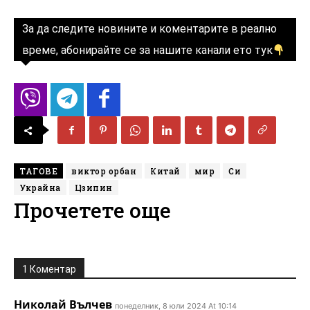
За да следите новините и коментарите в реално
време, абонирайте се за нашите канали ето тук
ТАГОВЕ
виктор орбан
Китай
мир
Си
Украйна
Цзипин
Прочетете още
1 Коментар
Николай Вълчев
понеделник, 8 юли 2024 At 10:14