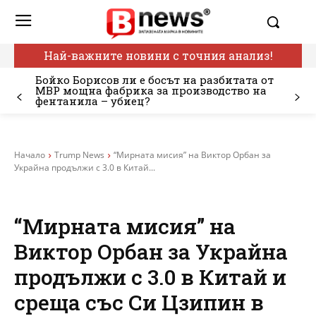
Най-важните новини с точния анализ!
Бойко Борисов ли е босът на разбитата от
МВР мощна фабрика за производство на
фентанила – убиец?
Начало
Trump News
“Мирната мисия” на Виктор Орбан за
Украйна продължи с 3.0 в Китай...
“Мирната мисия” на
Виктор Орбан за Украйна
продължи с 3.0 в Китай и
среща със Си Цзипин в