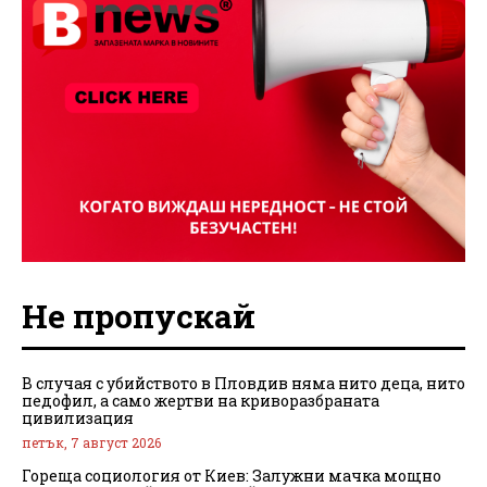
Не пропускай
В случая с убийството в Пловдив няма нито деца, нито
педофил, а само жертви на криворазбраната
цивилизация
петък, 7 август 2026
Гореща социология от Киев: Залужни мачка мощно