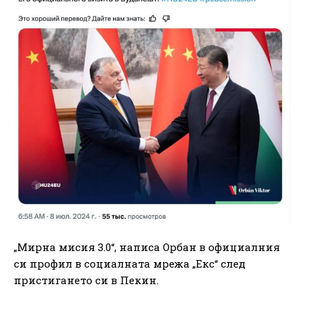
„Мирна мисия 3.0“, написа Орбан в официалния
си профил в социалната мрежа „Екс“ след
пристигането си в Пекин.