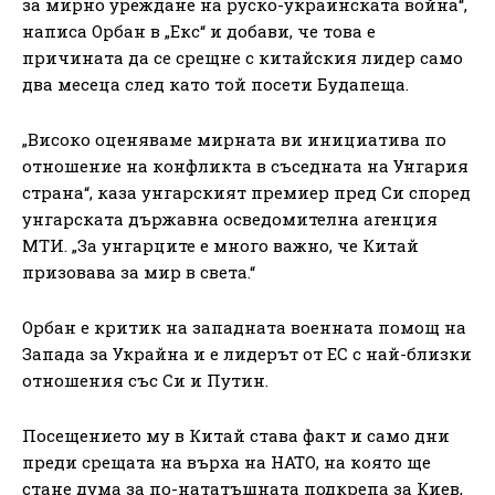
за мирно уреждане на руско-украинската война“,
написа Орбан в „Екс“ и добави, че това е
причината да се срещне с китайския лидер само
два месеца след като той посети Будапеща.
„Високо оценяваме мирната ви инициатива по
отношение на конфликта в съседната на Унгария
страна“, каза унгарският премиер пред Си според
унгарската държавна осведомителна агенция
МТИ. „За унгарците е много важно, че Китай
призовава за мир в света.“
Орбан е критик на западната военната помощ на
Запада за Украйна и е лидерът от ЕС с най-близки
отношения със Си и Путин.
Посещението му в Китай става факт и само дни
преди срещата на върха на НАТО, на която ще
стане дума за по-нататъшната подкрепа за Киев,