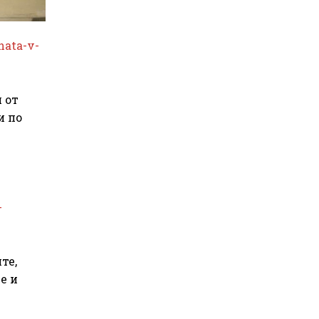
hata-v-
 от
и по
-
те,
е и