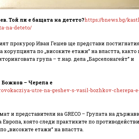
в. Той ли е бащата на детето?
https://bnews.bg/kast
ta-na-deteto/
ият прокурор Иван Гешев ще представи постигнатия
 корупцията по „високите етажи“ на властта, както 
торинговата група – т.нар. дела „Барселонагейт“ и
 Божков – Черепа е
provokacziya-utre-na-geshev-s-vasil-bozhkov-cherepa-e
емат и представители на GRECO – Групата на държави
а Европа, която следи практиките по противодействи
о „високите етажи“ на властта.