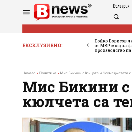
България
Бойко Борисов ли
ЕКСКЛУЗИВНО:
от МВР мощна фа
производство на
Начало
Политика
Мис Бикини с Къщата и Чекмеджетата с к
Мис Бикини с
кюлчета са те