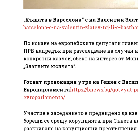
„
Къщата в Барселона“ е на Валентин Злате
barselona-e-na-valentin-zlatev-toj-li-e-bastha
По искане на европейските депутати главн
ПРБ напредък при разследване на случаи на
конкретни казуси, обект на интерес от Мони
„Златните кюлчета“.
Готвят провокация утре на Гешев с Васил
Европарламента
https://bnews.bg/gotvyat-
evroparlamenta/
Участие в заседанието е предвидено да вз
борещи се срещу корупцията, при Съвета н
разкриване на корупционни престъпления п