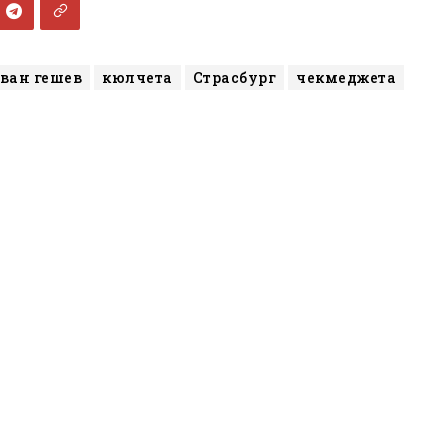
ван гешев
кюлчета
Страсбург
чекмеджета