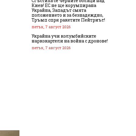
Сгъстиха се черните облаци над
Киев! ЕС не ще корумпирана
Украйна, Западът смята
положението и за безнадеждно,
Тръмп спря ракетите Пейтриът!
петък, 7 август 2026
Украйна учи колумбийските
наркокартели на война с дронове!
петък, 7 август 2026