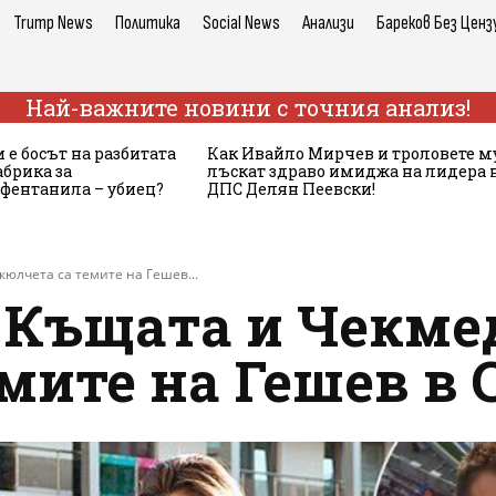
Trump News
Политика
Social News
Анализи
Бареков Без Ценз
Най-важните новини с точния анализ!
 е босът на разбитата
Как Ивайло Мирчев и троловете м
брика за
лъскат здраво имиджа на лидера 
 фентанила – убиец?
ДПС Делян Пеевски!
юлчета са темите на Гешев...
 Къщата и Чекме
мите на Гешев в 