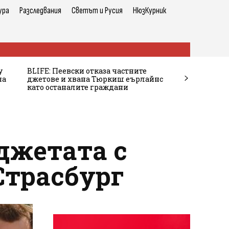
ура
Разследвания
Светът и Русия
НюзКурник
у
BLIFE: Пеевски отказа частните
на
джетове и хвана Тюркиш еърлайнс
като останалите граждани
джетата с
Страсбург