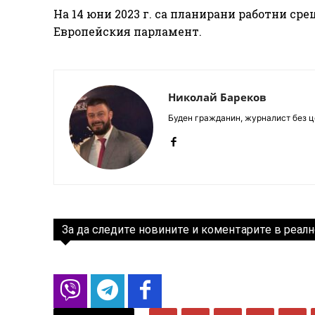
На 14 юни 2023 г. са планирани работни ср
Европейския парламент.
Николай Бареков
Буден гражданин, журналист без це
За да следите новините и коментарите в реалн