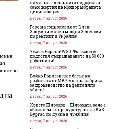
няма нито деца, нито педофил, а
само жертви на криворазбраната
цивилизация
петък, 7 август 2026
Гореща социология от Киев:
Залужни мачка мощно Зеленски
по рейтинг в Украйна!
петък, 7 август 2026
Ужас в Европа! WSJ: Фолксваген
йския
подготвя съкращаването на 50 000
работници!
ния
петък, 7 август 2026
венство
Бойко Борисов ли е босът на
разбитата от МВР мощна фабрика
за производство на фентанила –
убиец?
д на
петък, 7 август 2026
Христо Широков – Широката вече е
обвиняем от прокуратурата за ВиК
Бургас, но духна в чужбина!
петък, 7 август 2026