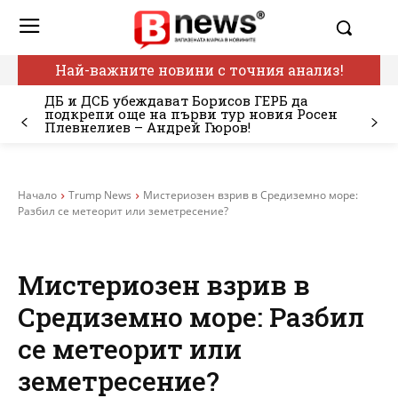
Най-важните новини с точния анализ!
ДБ и ДСБ убеждават Борисов ГЕРБ да
подкрепи още на първи тур новия Росен
Плевнелиев – Андрей Гюров!
Начало
Trump News
Мистериозен взрив в Средиземно море:
Разбил се метеорит или земетресение?
Мистериозен взрив в
Средиземно море: Разбил
се метеорит или
земетресение?