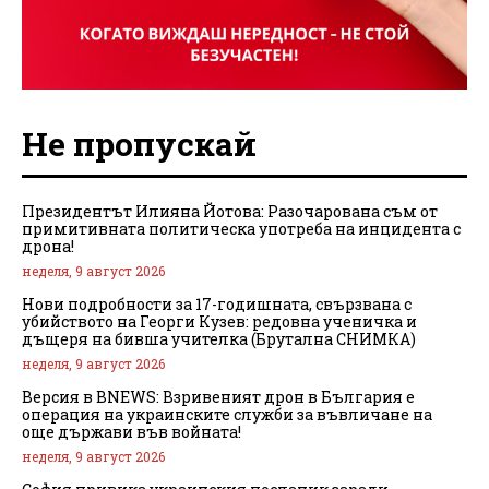
Не пропускай
Президентът Илияна Йотова: Разочарована съм от
примитивната политическа употреба на инцидента с
дрона!
неделя, 9 август 2026
Нови подробности за 17-годишната, свързвана с
убийството на Георги Кузев: редовна ученичка и
дъщеря на бивша учителка (Брутална СНИМКА)
неделя, 9 август 2026
Версия в BNEWS: Взривеният дрон в България е
операция на украинските служби за въвличане на
още държави във войната!
неделя, 9 август 2026