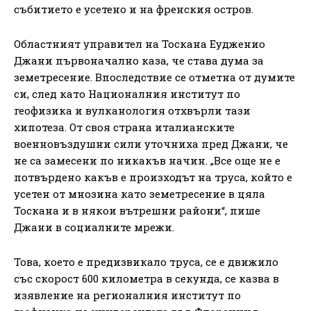
събитието е усетено и на френския остров.
Областният управител на Тоскана Еудженио
Джани първоначално каза, че става дума за
земетресение. Впоследствие се отметна от думите
си, след като Националния институт по
геофизика и вулканология отхвърли тази
хипотеза. От своя страна италианските
военновъздушни сили уточниха пред Джани, че
не са замесени по никакъв начин. „Все още не е
потвърдено какъв е произходът на труса, който е
усетен от мнозина като земетресение в цяла
Тоскана и в някои вътрешни райони“, пише
Джани в социалните мрежи.
Това, което е предизвикало труса, се е движило
със скорост 600 километра в секунда, се казва в
изявление на регионалния институт по