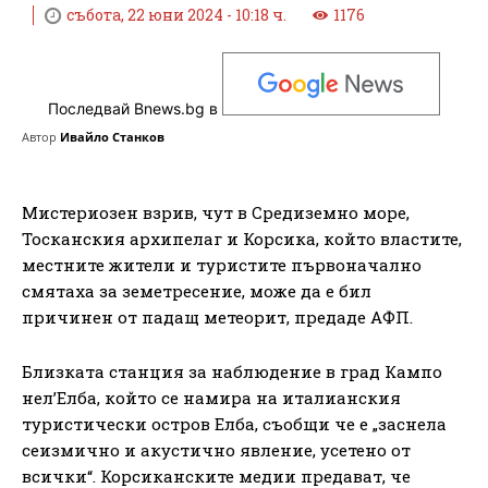
събота, 22 юни 2024 - 10:18 ч.
1176
Последвай Bnews.bg в
Автор
Ивайло Станков
Мистериозен взрив, чут в Средиземно море,
Тосканския архипелаг и Корсика, който властите,
местните жители и туристите първоначално
смятаха за земетресение, може да е бил
причинен от падащ метеорит, предаде АФП.
Близката станция за наблюдение в град Кампо
нел’Елба, който се намира на италианския
туристически остров Елба, съобщи че е „заснела
сеизмично и акустично явление, усетено от
всички“. Корсиканските медии предават, че