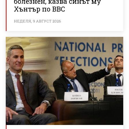
болезнен, казва синът му
Хънтър по BBC
НЕДЕЛЯ, 9 АВГУСТ 2026