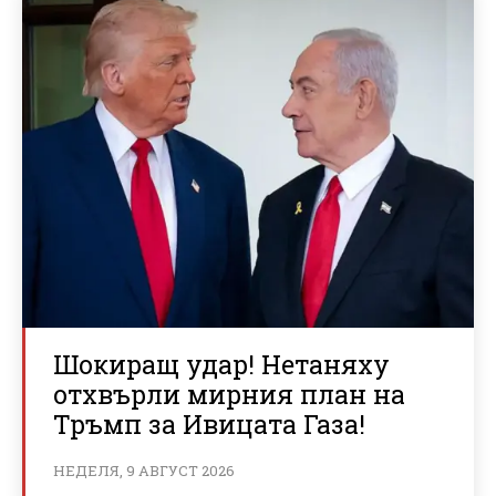
Шокиращ удар! Нетаняху
отхвърли мирния план на
Тръмп за Ивицата Газа!
НЕДЕЛЯ, 9 АВГУСТ 2026