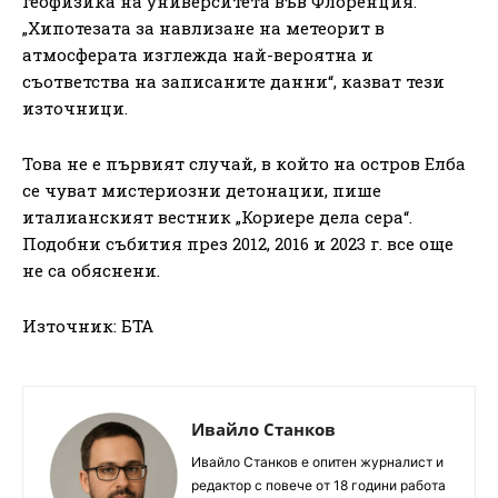
геофизика на университета във Флоренция.
„Хипотезата за навлизане на метеорит в
атмосферата изглежда най-вероятна и
съответства на записаните данни“, казват тези
източници.
Това не е първият случай, в който на остров Елба
се чуват мистериозни детонации, пише
италианският вестник „Кориере дела сера“.
Подобни събития през 2012, 2016 и 2023 г. все още
не са обяснени.
Източник: БТА
Ивайло Станков
Ивайло Станков е опитен журналист и
редактор с повече от 18 години работа