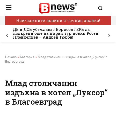
Най-важните новини с точния анализ!
ДБ и ДСБ убеждават Борисов ГЕРБ да
подкрепи още на първи тур новия Росен
Плевнелиев – Андрей Гюров!
Начало
България
Млад столичанин издъхна в хотел „Луксор“ в
Благоевград
Млад столичанин
издъхна в хотел „Луксор“
в Благоевград