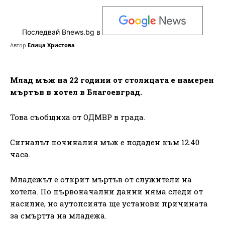
Последвай Bnews.bg в
Автор
Елица Христова
Млад мъж на 22 години от столицата е намерен
мъртъв в хотел в Благоевград.
Това съобщиха от ОДМВР в града.
Сигналът починалия мъж е подаден към 12.40
часа.
Младежът е открит мъртъв от служители на
хотела. По първоначални данни няма следи от
насилие, но аутопсията ще установи причината
за смъртта на младежа.