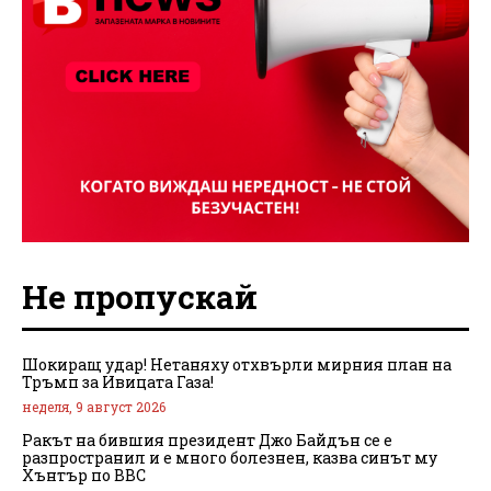
Не пропускай
Шокиращ удар! Нетаняху отхвърли мирния план на
Тръмп за Ивицата Газа!
неделя, 9 август 2026
Ракът на бившия президент Джо Байдън се е
разпространил и е много болезнен, казва синът му
Хънтър по BBC