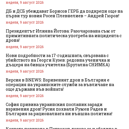
неделя, 9 август 2026
ДБ и ДСБ убеждават Борисов ГЕРБ да подкрепи още на
първи тур новия Росен Плевнелиев – Андрей Гюров!
неделя, 9 август 2026
Президентът Илияна Йотова: Разочарована съм от
примитивната политическа употреба на инцидента с
дрона!
неделя, 9 август 2026
Нови подробности за 17-годишната, свързвана с
убийството на Георги Кузев: редовна ученичка и
дъщеря на бивша учителка (Брутална СНИМКА)
неделя, 9 август 2026
Версия в BNEWS: Взривеният дрон в България е
операция на украинските служби за въвличане на
още държави във войната!
неделя, 9 август 2026
София привика украинския посланик заради
взривения дрон! Русия похвали Румен Радев и
България за рационалната ни външна политика!
неделя, 9 август 2026
Каквото повикало в Петрохан, такова се и обадило в