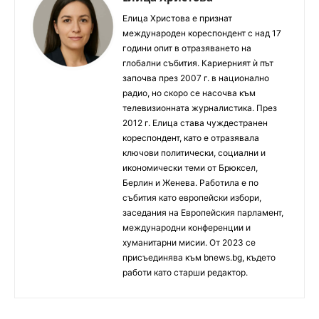
Елица Христова е признат
международен кореспондент с над 17
години опит в отразяването на
глобални събития. Кариерният ѝ път
започва през 2007 г. в национално
радио, но скоро се насочва към
телевизионната журналистика. През
2012 г. Елица става чуждестранен
кореспондент, като е отразявала
ключови политически, социални и
икономически теми от Брюксел,
Берлин и Женева. Работила е по
събития като европейски избори,
заседания на Европейския парламент,
международни конференции и
хуманитарни мисии. От 2023 се
присъединява към bnews.bg, където
работи като старши редактор.