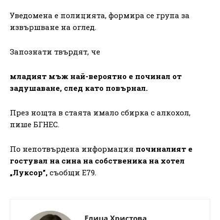
Уведомена е полицията, формира се група за
извършване на оглед.
Запознати твърдят, че
младият мъж най-вероятно е починал от
задушаване, след като повърнал.
През нощта в стаята имало сбирка с алкохол,
пише БГНЕС.
По непотвърдена информация
починалият е
гостувал на сина на собственика на хотел
„Луксор”,
съобщи Е79.
Елица Христова