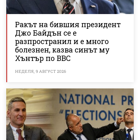
Ракът на бившия президент
Джо Байдън се е
разпространил и е много
болезнен, казва синът му
Хънтър по BBC
НЕДЕЛЯ, 9 АВГУСТ 2026