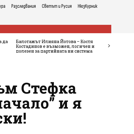
ура
Разследвания
Светът и Русия
НюзКурник
а да
Балотажът Илияна Йотова – Костя
Костадинов е възможен, логичен и
полезен за партийната ни система
ъм Стефка
начало” и я
ски!