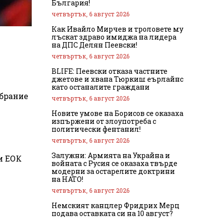
България!
четвъртък, 6 август 2026
Как Ивайло Мирчев и троловете му
лъскат здраво имиджа на лидера
на ДПС Делян Пеевски!
четвъртък, 6 август 2026
BLIFE: Пеевски отказа частните
джетове и хвана Тюркиш еърлайнс
като останалите граждани
ъбрание
четвъртък, 6 август 2026
Новите умове на Борисов се оказаха
изпържени от злоупотреба с
политически фентанил!
четвъртък, 6 август 2026
Залужни: Армията на Украйна и
и ЕОК
войната с Русия се оказаха твърде
модерни за остарелите доктрини
на НАТО!
четвъртък, 6 август 2026
Немският канцлер Фридрих Мерц
подава оставката си на 10 август?