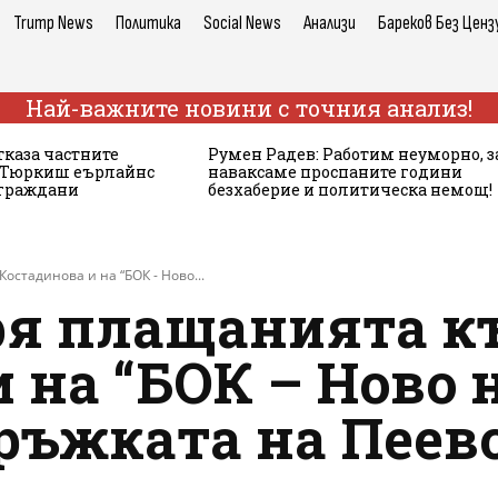
Trump News
Политика
Social News
Анализи
Бареков Без Ценз
Най-важните новини с точния анализ!
тказа частните
Румен Радев: Работим неуморно, з
а Тюркиш еърлайнс
наваксаме проспаните години
 граждани
безхаберие и политическа немощ!
остадинова и на “БОК - Ново...
ря плащанията к
 на “БОК – Ново 
ръжката на Пеев