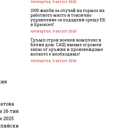
четвъртък, 6 август 2026
1000 жалби за случай на тормоз на
работното място и токсично
управление са подадени срещу ЕК
в Брюксел!
четвъртък, 6 август 2026
Тръмп строи военен комплекс в
Белия дом: САЩ имаме огромен
запас от оръжия и произвеждаме
колкото е необходимо!
четвъртък, 6 август 2026
кия
натова
в 18-тия
и 2025
импийски