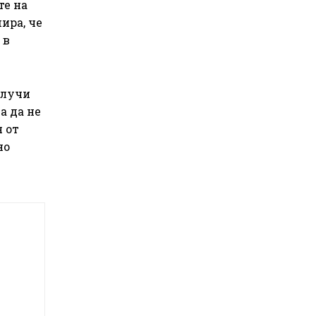
те на
ира, че
 в
олучи
а да не
 от
но