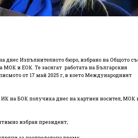
на днес Изпълнителното бюро, избрано на Общото с
на МОК и ЕОК. Те засягат работата на Българския
исмото от 17 май 2025 г, в което Международният
на ИК на БОК получиха днес на хартиен носител, МОК 
тимно избран президент;
ряни за неопределено време;