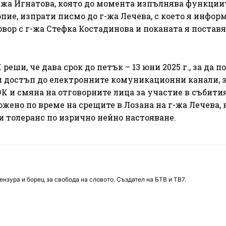
г-жа Игнатова, която до момента изпълнява функции
пие, изпрати писмо до г-жа Лечева, с което я информ
вор с г-жа Стефка Костадинова и поканата я поставя
еши, че дава срок до петък – 13 юни 2025 г., за да п
и достъп до електронните комуникационни канали, з
К и смяна на отговорните лица за участие в събития
жено по време на срещите в Лозана на г-жа Лечева, 
 толеранс по изрично нейно настояване.
нзура и борец за свобода на словото. Създател на БТВ и ТВ7.