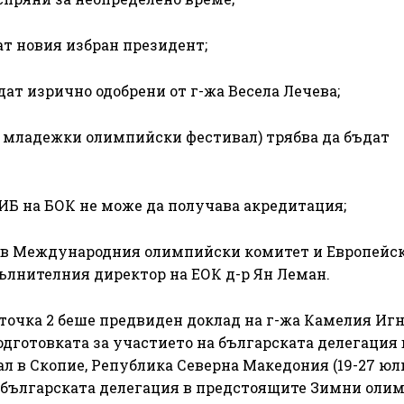
 новия избран президент;
 изрично одобрени от г-жа Весела Лечева;
младежки олимпийски фестивал) трябва да бъдат
Б на БОК не може да получава акредитация;
и в Международния олимпийски комитет и Европейс
ълнителния директор на ЕОК д-р Ян Леман.
 точка 2 беше предвиден доклад на г-жа Камелия Иг
дготовката за участието на българската делегация 
 в Скопие, Република Северна Македония (19-27 юл
 на българската делегация в предстоящите Зимни ол