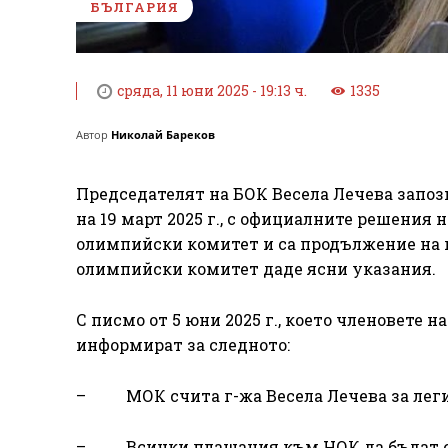
БЪЛГАРИЯ
сряда, 11 юни 2025 - 19:13 ч.
1335
Автор
Николай Бареков
Председателят на БОК Весела Лечева запоз
на 19 март 2025 г., с официалните решения 
олимпийски комитет и са продължение на п
олимпийски комитет даде ясни указания.
С писмо от 5 юни 2025 г., което членовете 
информират за следното:
– МОК счита г-жа Весела Лечева за леги
– Всички плащания към НОК да бъдат сп