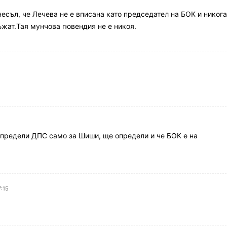
есъл, че Лечева не е вписана като председател на БОК и никог
ъжат.Тая мунчова гювендия не е никоя.
определи ДПС само за Шиши, ще определи и че БОК е на
7:15