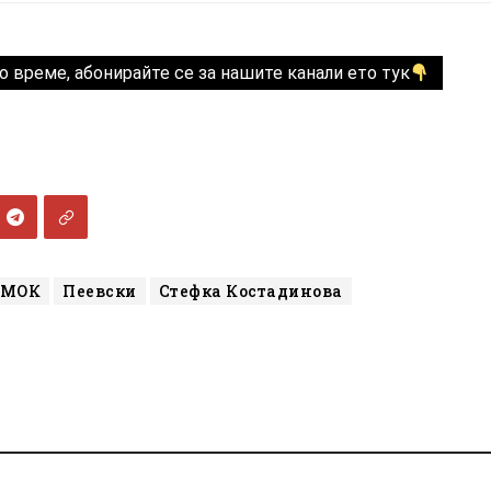
о време, абонирайте се за нашите канали ето тук
МОК
Пеевски
Стефка Костадинова