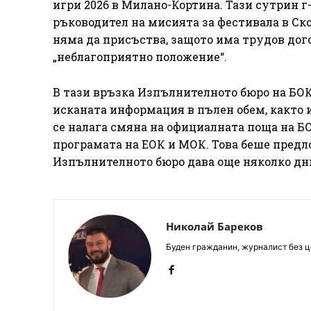
игри 2026 в Милано-Кортина. Тази сутрин 
ръководител на мисията за фестивала в Ско
няма да присъства, защото има трудов дого
„неблагоприятно положение“.
В тази връзка Изпълнителното бюро на БОК р
исканата информация в пълен обем, както 
се налага смяна на официалната поща на БО
програмата на ЕОК и МОК. Това беше предло
Изпълнителното бюро дава още няколко дни
Николай Бареков
Буден гражданин, журналист без це