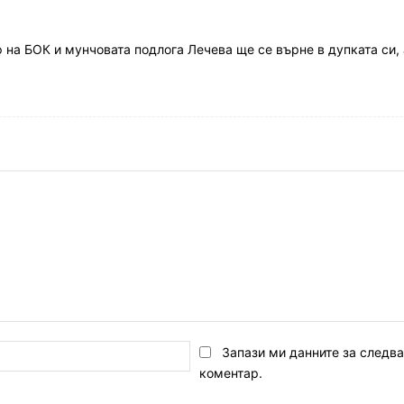
 на БОК и мунчовата подлога Лечева ще се върне в дупката си, 
Email:*
Запази ми данните за следв
коментар.