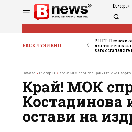
България
BLIFE: Пеевски о
ЕКСКЛУЗИВНО:
джетове и хван
като останалите
Начало
България
Край! МОК спря плащанията към Стефка К
Край! МОК сп
Костадинова и
остави на изд