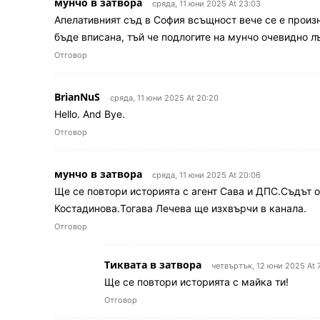
мунчо в затвора
сряда, 11 юни 2025 At 23:03
Апелативният съд в София всъщност вече се е произн
бъде вписана, тъй че подлогите на мунчо очевидно л
Отговор
BrianNuS
сряда, 11 юни 2025 At 20:20
Hello. And Bye.
Отговор
мунчо в затвора
сряда, 11 юни 2025 At 20:06
Ще се повтори историята с агент Сава и ДПС.Съдът 
Костадинова.Тогава Лечева ще изхвърчи в канала.
Отговор
Тиквата в затвора
четвъртък, 12 юни 2025 At 
Ще се повтори историята с майка ти!
Отговор