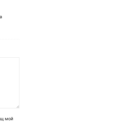
а
ащ мой