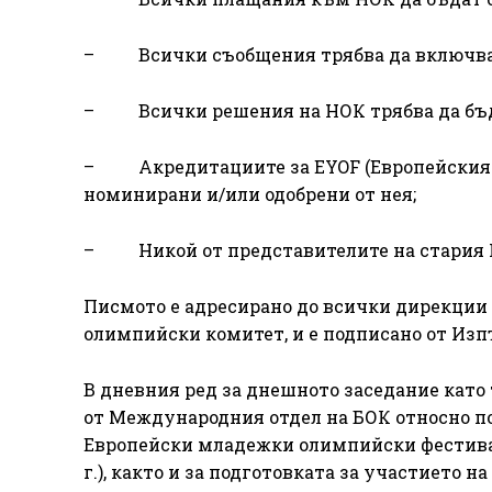
– Всички съобщения трябва да включват
– Всички решения на НОК трябва да бъдат
– Акредитациите за EYOF (Европейския 
номинирани и/или одобрени от нея;
– Никой от представителите на стария И
Писмото е адресирано до всички дирекци
олимпийски комитет, и е подписано от Изп
В дневния ред за днешното заседание като
от Международния отдел на БОК относно по
Европейски младежки олимпийски фестивал
г.), както и за подготовката за участието