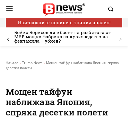
Най-важните новини с точния анализ!
Бойко Борисов ли е босът на разбитата от
МВР мощна фабрика за производство на
фентанила – убиец?
Начало
Trump News
Мощен тайфун наближава Япония, спряха
десетки полети
Мощен тайфун
наближава Япония,
спряха десетки полети