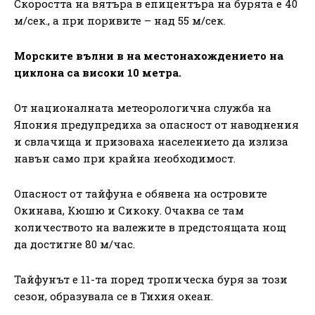
Скоростта на вятъра в епицентъра на бурята е 40
м/сек., а при поривите – над 55 м/сек.
Морските вълни в на местонахождението на
циклона са високи 10 метра.
От националната метеорологична служба на
Япония предупредиха за опасност от наводнения
и свлачища и призоваха населението да излиза
навън само при крайна необходимост.
Опасност от тайфуна е обявена на островите
Окинава, Кюшю и Сикоку. Очаква се там
количеството на валежите в предстоящата нощ
да достигне 80 м/час.
Тайфунът е 11-та поред тропическа буря за този
сезон, образувала се в Тихия океан.