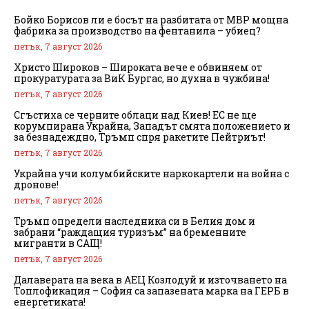
Бойко Борисов ли е босът на разбитата от МВР мощна
фабрика за производство на фентанила – убиец?
петък, 7 август 2026
Христо Широков – Широката вече е обвиняем от
прокуратурата за ВиК Бургас, но духна в чужбина!
петък, 7 август 2026
Сгъстиха се черните облаци над Киев! ЕС не ще
корумпирана Украйна, Западът смята положението и
за безнадеждно, Тръмп спря ракетите Пейтриът!
петък, 7 август 2026
Украйна учи колумбийските наркокартели на война с
дронове!
петък, 7 август 2026
Тръмп определи наследника си в Белия дом и
забрани “раждащия туризъм” на бременните
мигранти в САЩ!
петък, 7 август 2026
Далаверата на века в АЕЦ Козлодуй и източването на
Топлофикация – София са запазената марка на ГЕРБ в
енергетиката!