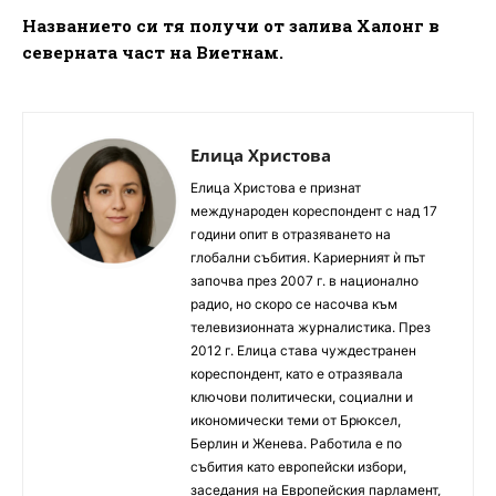
Названието си тя получи от залива Халонг в
северната част на Виетнам.
Елица Христова
Елица Христова е признат
международен кореспондент с над 17
години опит в отразяването на
глобални събития. Кариерният ѝ път
започва през 2007 г. в национално
радио, но скоро се насочва към
телевизионната журналистика. През
2012 г. Елица става чуждестранен
кореспондент, като е отразявала
ключови политически, социални и
икономически теми от Брюксел,
Берлин и Женева. Работила е по
събития като европейски избори,
заседания на Европейския парламент,