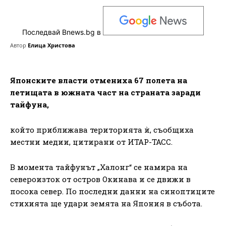
Последвай Bnews.bg в
Автор
Елица Христова
Японските власти отмениха 67 полета на
летищата в южната част на страната заради
тайфуна,
който приближава територията ѝ, съобщиха
местни медии, цитирани от ИТАР-ТАСС.
В момента тайфунът „Халонг“ се намира на
североизток от остров Окинава и се движи в
посока север. По последни данни на синоптиците
стихията ще удари земята на Япония в събота.