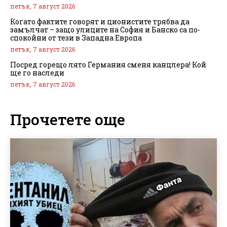
петък, 7 август 2026
Когато фактите говорят и ционистите трябва да
замълчат – защо улиците на София и Банско са по-
спокойни от тези в Западна Европа
петък, 7 август 2026
Посред горещо лято Германия сменя канцлера! Кой
ще го наследи
петък, 7 август 2026
Прочетете още