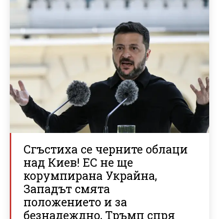
Сгъстиха се черните облаци
над Киев! ЕС не ще
корумпирана Украйна,
Западът смята
положението и за
безнадеждно, Тръмп спря