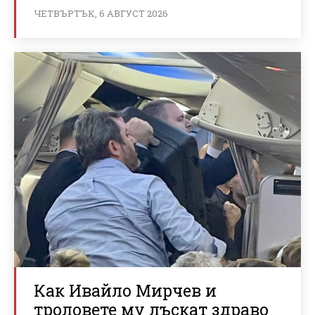
ЧЕТВЪРТЪК, 6 АВГУСТ 2026
Как Ивайло Мирчев и
троловете му лъскат здраво