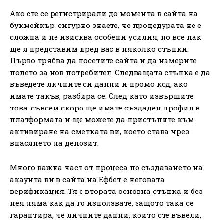
Ако сте се регистрирали до момента в сайта на
букмейкър, сигурно знаете, че процедурата не е
сложна и не изисква особени усилия, но все пак
ще я представим пред вас в няколко стъпки.
Първо трябва да посетите сайта и да намерите
полето за нов потребител. Следващата стъпка е да
въведете личните си данни и промо код, ако
имате такъв, разбира се. След като извършите
това, съвсем скоро ще имате създаден профил в
платформата и ще можете да пристъпите към
активиране на сметката ви, което става чрез
внасянето на депозит.
Много важна част от процеса по създаването на
акаунта ви в сайта на Ефбет е неговата
верификация. Тя е втората основна стъпка и без
нея няма как да го използвате, защото така се
гарантира, че личните данни, които сте въвели,