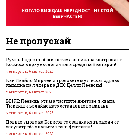
Не пропускай
Румен Радев съобщи голяма новина за контрола от
Космоса върху екологичната среда на България!
четвъртък, 6 август 2026
Как Ивайло Мирчев и троловете му лъскат здраво
имиджа на лидера на ДПС Делян Пеевски!
четвъртък, 6 август 2026
BLIFE: Пеевски отказа частните джетове и хвана
Тюркиш еърлайнс като останалите граждани
четвъртък, 6 август 2026
Новите умове на Борисов се оказаха изпържени от
злоупотреба с политически фентанил!
четвъртък, 6 август 2026