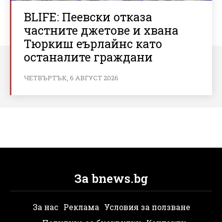
BLIFE: Пеевски отказа
частните джетове и хвана
Тюркиш еърлайнс като
останалите граждани
ЧЕТВЪРТЪК, 6 АВГУСТ 2026
За bnews.bg
За нас
Реклама
Условия за ползване