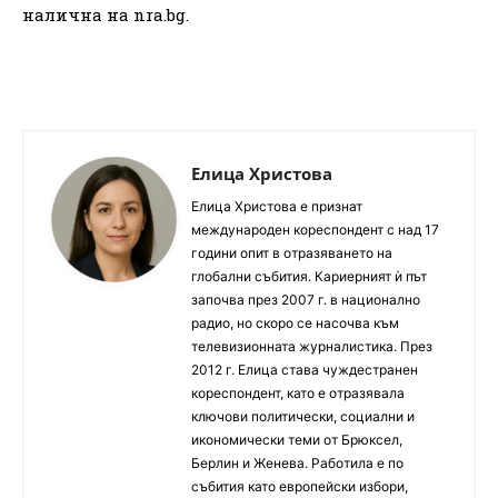
налична на nra.bg.
Елица Христова
Елица Христова е признат
международен кореспондент с над 17
години опит в отразяването на
глобални събития. Кариерният ѝ път
започва през 2007 г. в национално
радио, но скоро се насочва към
телевизионната журналистика. През
2012 г. Елица става чуждестранен
кореспондент, като е отразявала
ключови политически, социални и
икономически теми от Брюксел,
Берлин и Женева. Работила е по
събития като европейски избори,