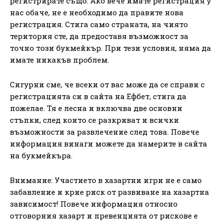
регистрирате също. Ако вече имате регистрация у
нас обаче, не е необходимо да правите нова
регистрация. Стига само страната, на чиято
територия сте, да предоставя възможност за
точно този букмейкър. При тези условия, няма да
имате никакъв проблем.
Сигурни сме, че всеки от вас може да се справи с
регистрацията си в сайта на Ефбет, стига да
пожелае. Тя е лесна и включва две основни
стъпки, след които се разкриват и всички
възможности за развлечение след това. Повече
информация винаги можете да намерите в сайта
на букмейкъра.
Внимание: Участието в хазартни игри не е само
забавление и крие риск от развиване на хазартна
зависимост! Повече информация относно
отговорния хазарт и превенцията от рискове е