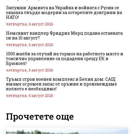
Залужни: Армията на Украйна и войната с Русия се
оказаха твърде модерни за остарелите доктрини на
НАТО!
четвъртък, 6 август 2026
Немският канцлер Фридрих Мерц подава оставката
си на 10 август?
четвъртък, 6 август 2026
1000 жалби за случай на тормоз на работното място и
токсично управление са подадени срещу ЕК в
Брюксел!
четвъртък, 6 август 2026
Тръмп строи военен комплекс в Белия дом: САЩ
имаме огромен запас от оръжия и произвеждаме
колкото е необходимо!
четвъртък, 6 август 2026
Прочетете още