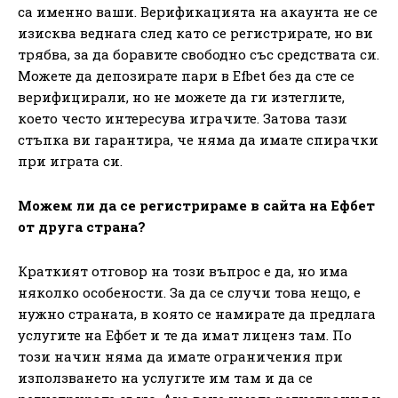
са именно ваши. Верификацията на акаунта не се
изисква веднага след като се регистрирате, но ви
трябва, за да боравите свободно със средствата си.
Можете да депозирате пари в Efbet без да сте се
верифицирали, но не можете да ги изтеглите,
което често интересува играчите. Затова тази
стъпка ви гарантира, че няма да имате спирачки
при играта си.
Можем ли да се регистрираме в сайта на Ефбет
от друга страна?
Краткият отговор на този въпрос е да, но има
няколко особености. За да се случи това нещо, е
нужно страната, в която се намирате да предлага
услугите на Ефбет и те да имат лиценз там. По
този начин няма да имате ограничения при
използването на услугите им там и да се