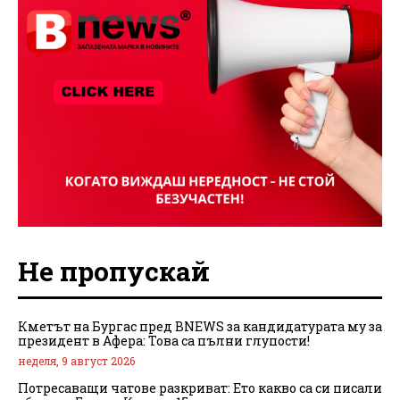
Не пропускай
Кметът на Бургас пред BNEWS за кандидатурата му за
президент в Афера: Това са пълни глупости!
неделя, 9 август 2026
Потресаващи чатове разкриват: Ето какво са си писали