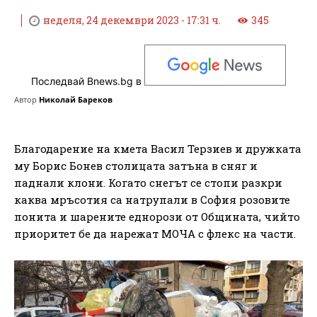
неделя, 24 декември 2023 - 17:31 ч.
345
Последвай Bnews.bg в
Автор
Николай Бареков
Благодарение на кмета Васил Терзиев и дружката
му Борис Бонев столицата затъна в сняг и
паднали клони. Когато снегът се стопи разкри
каква мръсотия са натрупали в София розовите
понита и шарените еднорози от Общината, чийто
приоритет бе да нарежат МОЧА с флекс на части.