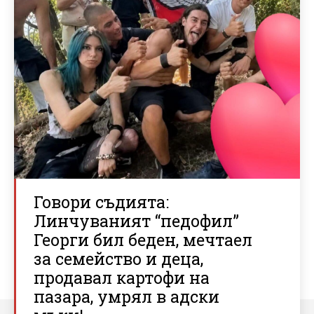
Говори съдията:
Линчуваният “педофил”
Георги бил беден, мечтаел
за семейство и деца,
продавал картофи на
пазара, умрял в адски