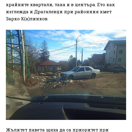
крайните квартали, така и в центъра. Ето как
изглежда и Драгалевци при районния кмет
Зарко К(а)линков.
Жълитет павета щяха да са приоритет при