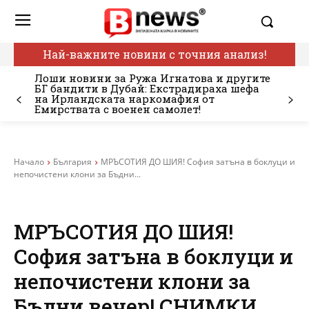
Най-важните новини с точния анализ!
Лоши новини за Ружа Игнатова и другите
БГ бандити в Дубай: Екстрадираха шефа
на Ирландската наркомафия от
Емирствата с военен самолет!
Начало
България
МРЪСОТИЯ ДО ШИЯ! София затъна в боклуци и
непочистени клони за Бъдни...
МРЪСОТИЯ ДО ШИЯ!
София затъна в боклуци и
непочистени клони за
Бъдни вечер! СНИМКИ