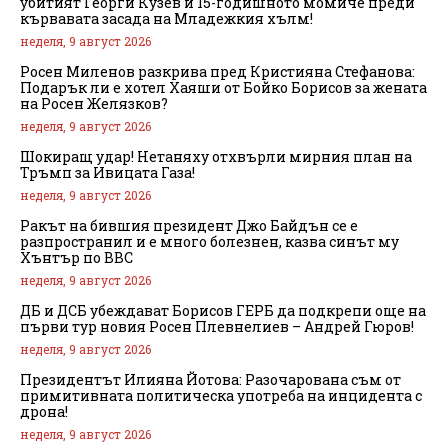
убитият Георги Кузев и 15-годишното момиче преди
кървавата засада на Младежкия хълм!
неделя, 9 август 2026
Росен Миленов разкрива пред Кристияна Стефанова:
Подарък ли е хотел Хаяши от Бойко Борисов за жената
на Росен Желязков?
неделя, 9 август 2026
Шокиращ удар! Нетаняху отхвърли мирния план на
Тръмп за Ивицата Газа!
неделя, 9 август 2026
Ракът на бившия президент Джо Байдън се е
разпространил и е много болезнен, казва синът му
Хънтър по BBC
неделя, 9 август 2026
ДБ и ДСБ убеждават Борисов ГЕРБ да подкрепи още на
първи тур новия Росен Плевнелиев – Андрей Гюров!
неделя, 9 август 2026
Президентът Илияна Йотова: Разочарована съм от
примитивната политическа употреба на инцидента с
дрона!
неделя, 9 август 2026