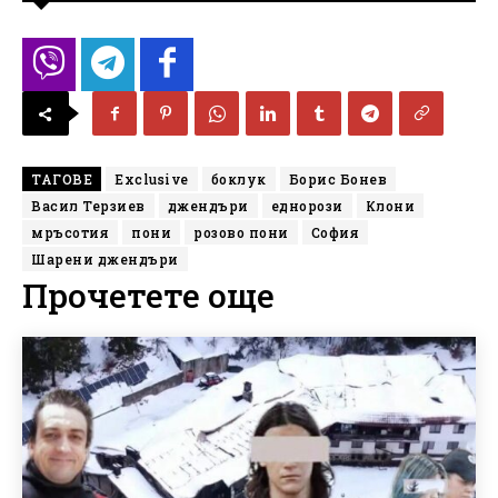
ТАГОВЕ
Exclusive
боклук
Борис Бонев
Васил Терзиев
джендъри
еднорози
Клони
мръсотия
пони
розово пони
София
Шарени джендъри
Прочетете още