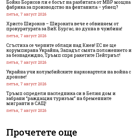
Бойко Борисов ли е босът на разбитата от МВР мощна
фабрика за производство на фентанила – убиец?
петък, 7 август 2026
Христо Широков – Широката вече е обвиняем от
прокуратурата за ВиК Бургас, но духна в чужбина!
петък, 7 август 2026
Сгъстиха се черните облаци над Киев! ЕС не ще
корумпирана Украйна, Западът смята положението и
за безнадеждно, Тръмп спря ракетите Пейтриът!
петък, 7 август 2026
Украйна учи колумбийските наркокартели на война с
дронове!
петък, 7 август 2026
Тръмп определи наследника си в Белия дом и
забрани “раждащия туризъм” на бременните
мигранти в САЩ!
петък, 7 август 2026
Прочетете още