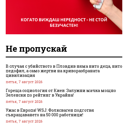
Не пропускай
В случая с убийството в Пловдив няма нито деца, нито
педофил, а само жертви на криворазбраната
цивилизация
петък, 7 август 2026
Гореща социология от Киев: Залужни мачка мощно
Зеленски по рейтинг в Украйна!
петък, 7 август 2026
Ужас в Европа! WSJ: Фолксваген подготвя
съкращаването на 50 000 работници!
петък, 7 август 2026