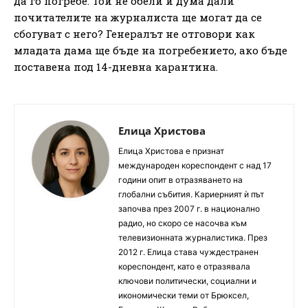
да го погребе. Той не обели и дума дали
почитателите на журналиста ще могат да се
сбогуват с него? Генералът не отговори как
младата дама ще бъде на погребението, ако бъде
поставена под 14-дневна карантина.
Елица Христова
Елица Христова е признат
международен кореспондент с над 17
години опит в отразяването на
глобални събития. Кариерният ѝ път
започва през 2007 г. в национално
радио, но скоро се насочва към
телевизионната журналистика. През
2012 г. Елица става чуждестранен
кореспондент, като е отразявала
ключови политически, социални и
икономически теми от Брюксел,