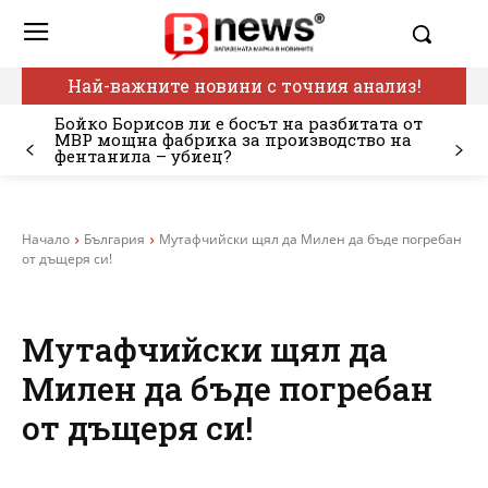
Най-важните новини с точния анализ!
Бойко Борисов ли е босът на разбитата от
МВР мощна фабрика за производство на
фентанила – убиец?
Начало
България
Мутафчийски щял да Милен да бъде погребан
от дъщеря си!
Мутафчийски щял да
Милен да бъде погребан
от дъщеря си!