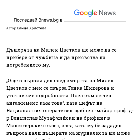
Последвай Bnews.bg в
Автор
Елица Христова
Дъщерята на Милен Цветков ще може да се
прибере от чужбина и да присъства на
погребението му.
„Още в първия ден след смъртта на Милен
Цветков с мен се свърза Генка Шикерова и
уточнихме подробности. Поел съм личен
ангажимент към това“, каза шефът на
Националния оперативен щаб ген.-майор проф. д-
р Венцислав Мутафчийски на брифинг в
Министерския съвет, след като му бе зададен
въпроса дали дъщерята на журналиста ще може