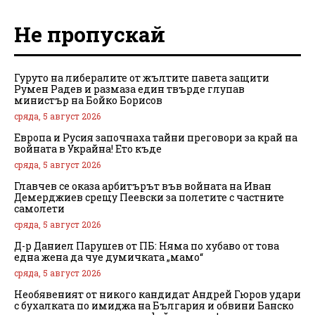
Не пропускай
Гуруто на либералите от жълтите павета защити
Румен Радев и размаза един твърде глупав
министър на Бойко Борисов
сряда, 5 август 2026
Европа и Русия започнаха тайни преговори за край на
войната в Украйна! Ето къде
сряда, 5 август 2026
Главчев се оказа арбитърът във войната на Иван
Демерджиев срещу Пеевски за полетите с частните
самолети
сряда, 5 август 2026
Д-р Даниел Парушев от ПБ: Няма по хубаво от това
една жена да чуе думичката „мамо“
сряда, 5 август 2026
Необявеният от никого кандидат Андрей Гюров удари
с бухалката по имиджа на България и обвини Банско