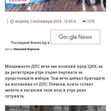
БЪЛГАРИЯ
неделя, 1 септември 2024 - 12:49 ч.
1175
Последвай Bnews.bg в
Автор
Николай Бареков
Младежкото ДПС вече зае позиции пред ЦИК, за
да регистрира утре първо партията за
предстоящите избори. Там вече дебнат бригадите
на изгонения от ДПС Пеевски, които готвят
мелета и ексцесии тази нощ и утре рано
сутринта.