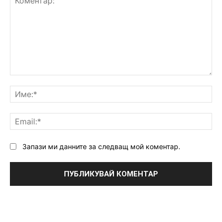
Коментар:
Им
Ema
Запази ми данните за следващ мой коментар.