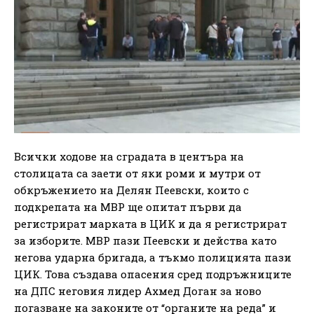
Всички ходове на сградата в центъра на
столицата са заети от яки роми и мутри от
обкръжението на Делян Пеевски, които с
подкрепата на МВР ще опитат първи да
регистрират марката в ЦИК и да я регистрират
за изборите. МВР пази Пеевски и действа като
негова ударна бригада, а тъкмо полицията пази
ЦИК. Това създава опасения сред подръжниците
на ДПС неговия лидер Ахмед Доган за ново
погазване на законите от “органите на реда” и