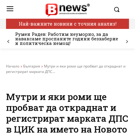
Най-важните новини с точния анализ!
Румен Радев: Работим неуморно, за да
наваксаме проспаните години безхаберие
и политическа немощ!
Начало
България
Мутри и яки роми ще пробват да откраднат и
регистрират марката ДПС...
Мутри и яки роми ще
пробват да откраднат и
регистрират марката ДПС
в ЦИК на името на Новото