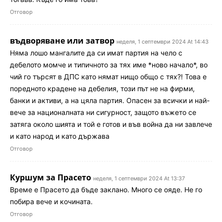
Отговор
въдворяване или затвор
неделя, 1 септември 2024 At 14:43
Няма лошо мангалите да си имат партия на чело с
дебелото момче и типичното за тях име *ново начало*, во
чий го търсят в ДПС като нямат нищо общо с тях?! Това е
поредното крадене на дебелия, този път не на фирми,
банки и активи, а на цяла партия. Опасен за всички и най-
вече за националната ни сигурност, защото въжето се
затяга около шията и той е готов и във война да ни завлече
и като народ и като държава
Отговор
Куршум за Прасето
неделя, 1 септември 2024 At 13:37
Време е Прасето да бъде заклано. Много се ояде. Не го
побира вече и кочината.
Отговор