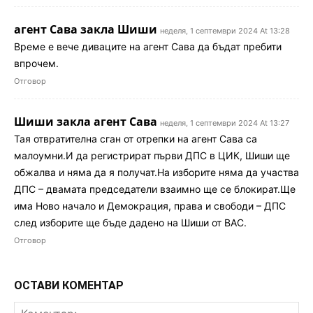
агент Сава закла Шиши
неделя, 1 септември 2024 At 13:28
Време е вече диваците на агент Сава да бъдат пребити
впрочем.
Отговор
Шиши закла агент Сава
неделя, 1 септември 2024 At 13:27
Тая отвратителна сган от отрепки на агент Сава са
малоумни.И да регистрират първи ДПС в ЦИК, Шиши ще
обжалва и няма да я получат.На изборите няма да участва
ДПС – двамата председатели взаимно ще се блокират.Ще
има Ново начало и Демокрация, права и свободи – ДПС
след изборите ще бъде дадено на Шиши от ВАС.
Отговор
ОСТАВИ КОМЕНТАР