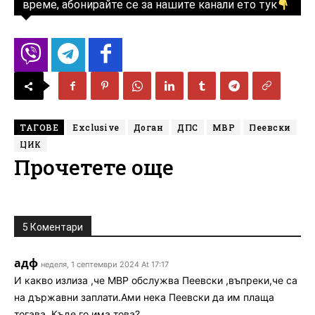
време, абонирайте се за нашите канали ето тук
ТАГОВЕ
Exclusive
Доган
ДПС
МВР
Пеевски
ЦИК
Прочетете още
5 Коментари
адф
неделя, 1 септември 2024 At 17:17
И какво излиза ,че МВР обслужва Пеевски ,въпреки,че са
на държавни заплати.Ами нека Пеевски да им плаща
тогава. Къде го има това?