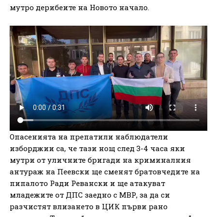
мутро дерибеите на Новото начало.
Опасенията на препатили наблюдатели
изборджии са, че тази нощ след 3-4 часа яки
мутри от уличните бригади на криминалния
антураж на Пеевски ще сменят братовчедите на
пипалото Ради Ревански и ще атакуват
младежите от ДПС заедно с МВР, за да си
разчистят влизането в ЦИК първи рано