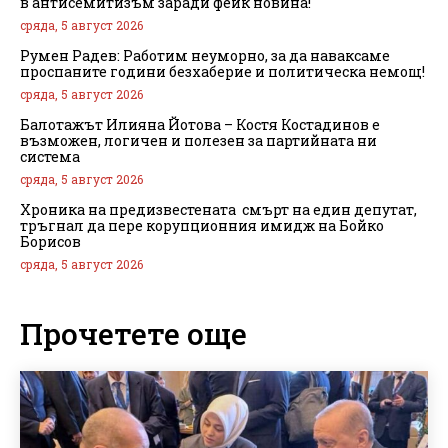
в антисемитизъм заради фейк новина!
сряда, 5 август 2026
Румен Радев: Работим неуморно, за да наваксаме
проспаните години безхаберие и политическа немощ!
сряда, 5 август 2026
Балотажът Илияна Йотова – Костя Костадинов е
възможен, логичен и полезен за партийната ни
система
сряда, 5 август 2026
Хроника на предизвестената смърт на един депутат,
тръгнал да пере корупционния имидж на Бойко
Борисов
сряда, 5 август 2026
Прочетете още