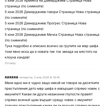
5 юни 2026 Армията на Демерджиев Страница Нова
страница (по снимките)
5 юни 2026 Демерджиев говори Страница Нова страница
(по снимките)
5 юни 2026 Демерджиев Прогрес Страница Нова
страница (по снимките)
5 юни 2026 Демерджиев Мачка Страница Нова страница
(по снимките)
Тука подробно е описано всичко за групите на мвр шефа
този явно иска да е новата тик ток звезда на мястото на
клоуна кандев!
Отговор
хахаха
четвъртък, 2 юли 2026 At 19:45
Мене едно ми е чудно защо никой не говори за десетките
престъпления дето мвр шефа е извършил спрямо човек с
имунитет! Какви ли други незаконни глупости правят!
спрямо всички! щом вършат срещу човек с имунитет
толкова престъпления какви ли ги вършат спрямо всички