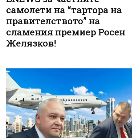
самолети на “тартора на
правителството” на
сламения премиер Росен
Желязков!