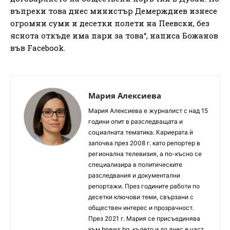
въпреки това днес министър Демерждиев изнесе
огромни суми и десетки полети на Пеевски, без
яснота откъде има пари за това“, написа Божанов
във Facebook.
Мария Алексиева
Мария Алексиева е журналист с над 15
години опит в разследващата и
социалната тематика. Кариерата ѝ
започва през 2008 г. като репортер в
регионална телевизия, а по-късно се
специализира в политическите
разследвания и документални
репортажи. През годините работи по
десетки ключови теми, свързани с
обществен интерес и прозрачност.
През 2021 г. Мария се присъединява
към bnews.bg, където и до днес е част