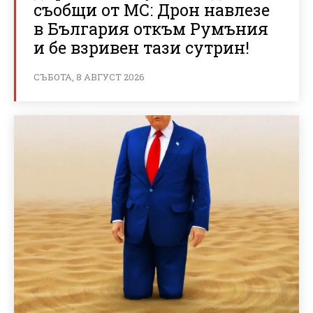
съобщи от МС: Дрон навлезе
в България откъм Румъния
и бе взривен тази сутрин!
СЪБОТА, 8 АВГУСТ 2026