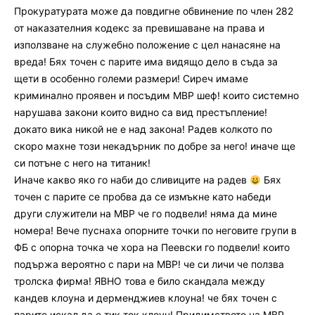
Прокуратурата може да повдигне обвинение по член 282
от наказателния кодекс за превишаване на права и
използване на служебно положение с цел нанасяне на
вреда! Бях точен с парите има видящо дело в съда за
щети в особенно големи размери! Сиреч имаме
криминално проявен и посъдим МВР шеф! които системно
нарушава закони които видно са вид престъпление!
докато вика никой не е над закона! Радев колкото по
скоро махне този некадърник по добре за него! иначе ще
си потъне с него на титаник!
Иначе какво яко го наби до сливиците на радев
Бях
точен с парите се пробва да се измъкне като набеди
други служители на МВР че го подвели! няма да мине
номера! Вече пуснаха опорните точки по неговите групи в
ФБ с опорна точка че хора на Пеевски го подвели! които
подържа вероятно с пари на МВР! че си личи че ползва
тролска фирма! ЯВНО това е било скандала между
кандев клоуна и дерменджиев клоуна! че бях точен с
парите искал да е тик ток клоун! Придимството на МВР