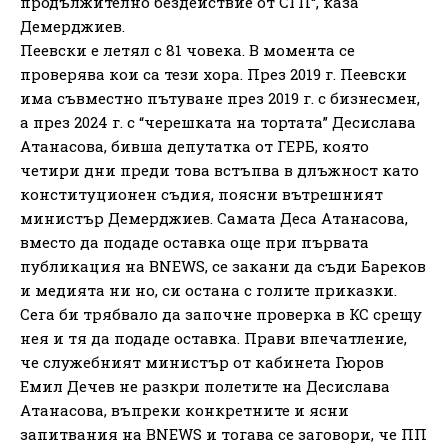
продължително бездействие от СГП“, каза
Демерджиев.
Пеевски е летял с 81 човека. В момента се
проверява кои са тези хора. През 2019 г. Пеевски
има съвместно пътуване през 2019 г. с бизнесмен,
а през 2024 г. с “черешката на тортата” Десислава
Атанасова, бивша депутатка от ГЕРБ, която
четири дни преди това встъпва в длъжност като
конституционен съдия, поясни вътрешният
министър Демерджиев. Самата Деса Атанасова,
вместо да подаде оставка още при първата
публикация на BNEWS, се закани да съди Бареков
и медията ни но, си остана с голите приказки.
Сега би трябвало да започне проверка в КС срещу
нея и тя да подаде оставка. Прави впечатление,
че служебният министър от кабинета Гюров
Емил Дечев не разкри полетите на Десислава
Атанасова, въпреки конкретните и ясни
запитвания на BNEWS и тогава се заговори, че ПП