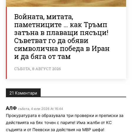
Войната, митата,
паметниците … как Тръмп
затъна в плаващи пясъци!
Съветват го да обяви
символична победа в Иран
и да бяга от там
СЪБОТА, 8 АВГУСТ 2026
21 Коментари
АЛФ
събота, 4 юли 2026 At 16:44
Прокуратурата е образувала три проверки и преписки за
действията на бях точен с парите! Има жалби от КС
съдията и от Пеевски за действия на МВР шефа!