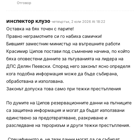
Отговор
инспектор клузо
четвъртък, 2 юли 2026 At 18:22
Оставка на бях точен с парите!
Правно неграмотните си го набиха самички!
Бившият заместник-министър на вътрешните работи
Красимир Ципов постави под съмнение начина, по който
бяха оповестени данните за пътуванията на лидера на
ДПС Делян Пеевски. Според него законът ясно определя
кога подобна информация може да бъде събирана,
обработвана и използвана.
Законът допуска това само при тежки престъпления
По думите на Ципов резервационните данни на пътниците
са защитена информация и могат да бъдат използвани
единствено за предотвратяване, разкриване и
разследване на тероризъм и други тежки престъпления.
„Специфичното е, че тези данни могат да се събират,