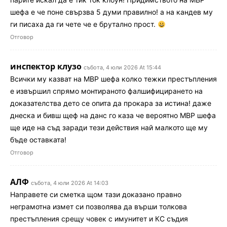
шефа е че поне свързва 5 думи правилно! а на кандев му
ги писаха да ги чете че е брутално прост.
Отговор
инспектор клузо
събота, 4 юли 2026 At 15:44
Всички му казват на МВР шефа колко тежки престъпления
е извършил спрямо монтираното фалшифицирането на
доказателства дето се опита да прокара за истина! даже
днеска и бивш щеф на данс го каза че вероятно МВР шефа
ще иде на съд заради тези действия най малкото ще му
бъде оставката!
Отговор
АЛФ
събота, 4 юли 2026 At 14:03
Направете си сметка щом тази доказано правно
неграмотна измет си позволява да върши толкова
престъпления срещу човек с имунитет и КС съдия