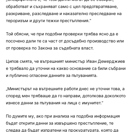
обработват и съхраняват само с цел предотвратяване,
разкриване, разследване и наказателно преследване на
тероризъм и други тежки престъпления.“
Той обясни, че при подобни проверки трябва ясно да е
посочено дали те са част от досъдебно производство или
от проверка по Закона за съдебната власт.
Ципов смята, че вътрешният министър Иван Демерджиев
е трябвало да уточни на какво основание са били събрани
и публично огласени данните за пътуванията.
„Министърът на вътрешните работи днес не уточни това, а
според мен трябваше да го направи, дотолкова доколкото
изнесе данни за пътувания на лица с имунитет.“
По думите му, ако при анализа на подобна информация
бъдат открити данни за извършено престъпление, те
следва да бъдат изпратени на прокуратурата, която да