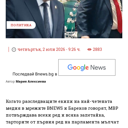
ПОЛИТИКА
четвъртък, 2 юли 2026 - 9:26 ч.
2883
Последвай Bnews.bg в
Автор
Мария Алексиева
Когато разследващите екипи на най-четената
медия в мрежите BNEWS и Бареков говорят, МВР
потвърждава всеки ред и всяка запетайка,
тарторите от първия ред на парламента мълчат