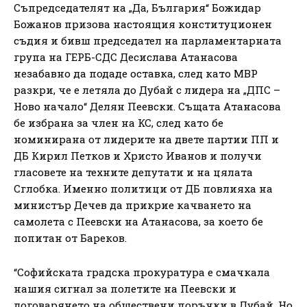
Съпредседателят на „Да, България“ Божидар
Божанов призова настоящия конституционен
съдия и бивш председател на парламентарната
група на ГЕРБ-СДС Десислава Атанасова
незабавно да подаде оставка, след като МВР
разкри, че е летяла до Дубай с лидера на „ДПС –
Ново начало“ Делян Пеевски. Същата Атанасова
бе избрана за член на КС, след като бе
номинирана от лидерите на двете партии ПП и
ДБ Кирил Петков и Христо Иванов и получи
гласовете на техните депутати и на цялата
Сглобка. Именно политици от ДБ повлияха на
министър Дечев да прикрие качването на
самолета с Пеевски на Атанасова, за което бе
попитан от Бареков.
“Софийската градска прокуратура е смачкала
нашия сигнал за полетите на Пеевски и
договарянето на обществени поръчки в Дубай. Но