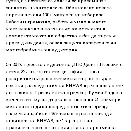
гузно, а частните самолети се приземяват
завинаги в хангарите си. Обикновено новата
партия печели 130+ мандата на изборите.
Работим грамотно, работим умно и много
интелигентно в полза само на истината и
демократичното ни общество и без да търсим
други дивиденти, освен защита интересите на
многобройната ни аудитория.
От 2018 г. досега лидерът на ДПС Делян Пеевски е
летял 227 пъти от летище София. С това
разкритие вътрешният министър потвърди
всички разследвания на BNEWS през последните
две години. Президентът премиер Румен Радев в
качеството му на държавен глава на 21 ноември
миналата година насред протестите срещу
сламения кабинет Желязков пръв потвърди
новините на BNEWS, че “тарторът на
правителството от първия ред на парламента