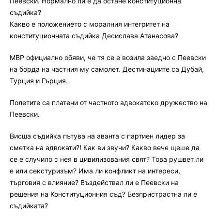
Пеевски. Нормално ли е да остане конституционна
съдийка?
Какво е положението с моралния интегритет на
конституционната съдийка Десислава Атанасова?
МВР официално обяви, че тя се е возила заедно с Пеевски
на борда на частния му самолет. Дестинациите са Дубай,
Турция и Гърция.
Полетите са платени от частното адвокатско дружество на
Пеевски.
Висша съдийка пътува на аванта с партиен лидер за
сметка на адвокати?! Как ви звучи? Какво вече щеше да
се е случило с нея в цивилизования свят? Това рушвет ли
е или секстуризъм? Има ли конфликт на интереси,
търговия с влияние? Въздействал ли е Пеевски на
решения на Конституционния съд? Безпристрастна ли е
съдийката?