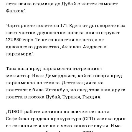
лети всяка седмица до Дубай с частен самолет
Фалкон”.
Чартърните полети са 171. Един от договорите е за
шест частни двупосочни полета, които струват
122 880 евро. Те не са платени от него, а от
адвокатско дружество „Ангелов, Андреев и
партньори“.
Това каза пред парламента вътрешният
министър Иван Демерджиев, който говори пред
парламента по темата. Дестинацията на
полетите е била Истанбул, но след това има други
полети в посока Дубай, Турция, Гърция.
„ГДБОП работи активно по всички сигнали.
Софийска градска прокуратура (СГП) изиска един
от сигналите и не ни е ясно какво се случи. Има