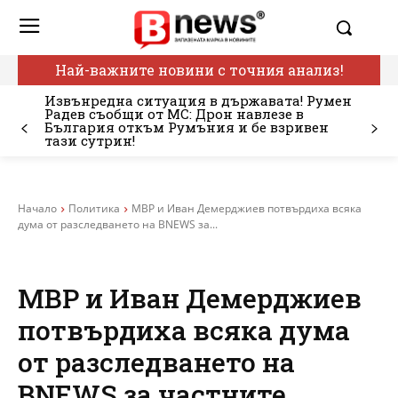
Най-важните новини с точния анализ!
Извънредна ситуация в държавата! Румен
Радев съобщи от МС: Дрон навлезе в
България откъм Румъния и бе взривен
тази сутрин!
Начало
Политика
МВР и Иван Демерджиев потвърдиха всяка
дума от разследването на BNEWS за...
МВР и Иван Демерджиев
потвърдиха всяка дума
от разследването на
BNEWS за частните