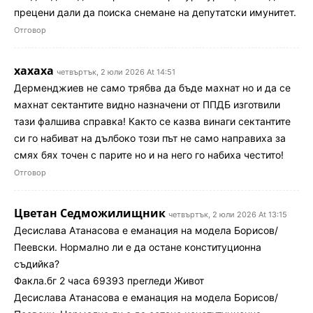
прецени дали да поиска снемане на депутатски имунитет.
Отговор
хахаха
четвъртък, 2 юли 2026 At 14:51
Дерменджиев не само трябва да бъде махнат но и да се
махнат сектантите видно назначени от ППДБ изготвили
тази фалшива справка! Както се казва винаги сектантите
си го набиват на дълбоко този път не само направиха за
смях бях точен с парите но и на него го набиха честито!
Отговор
Цветан Седможилищник
четвъртък, 2 юли 2026 At 13:15
Десислава Атанасова е еманация на модела Борисов/
Пеевски. Нормално ли е да остане конституционна
съдийка?
Факла.бг 2 часа 69393 прегледи Живот
Десислава Атанасова е еманация на модела Борисов/