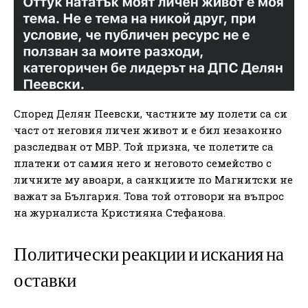
Според Делян Пеевски, частните му полети са си
част от неговия личен живот и е бил незаконно
разследван от МВР. Той призна, че полетите са
платени от самия него и неговото семейство с
личните му авоари, а санкциите по Магнитски не
важат за България. Това той отговори на въпрос
на журналиста Кристияна Стефанова.
Политически реакции и искания на
оставки