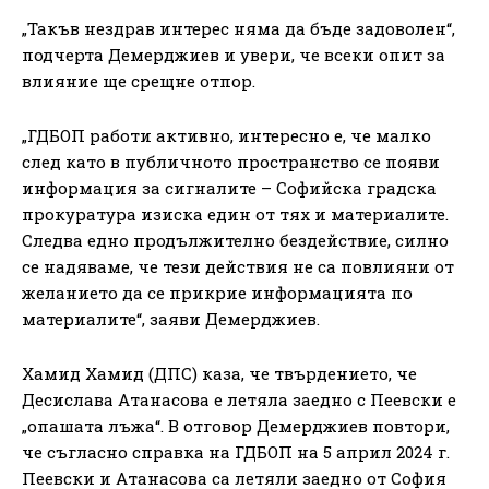
„Такъв нездрав интерес няма да бъде задоволен“,
подчерта Демерджиев и увери, че всеки опит за
влияние ще срещне отпор.
„ГДБОП работи активно, интересно е, че малко
след като в публичното пространство се появи
информация за сигналите – Софийска градска
прокуратура изиска един от тях и материалите.
Следва едно продължително бездействие, силно
се надяваме, че тези действия не са повлияни от
желанието да се прикрие информацията по
материалите“, заяви Демерджиев.
Хамид Хамид (ДПС) каза, че твърдението, че
Десислава Атанасова е летяла заедно с Пеевски е
„опашата лъжа“. В отговор Демерджиев повтори,
че съгласно справка на ГДБОП на 5 април 2024 г.
Пеевски и Атанасова са летяли заедно от София