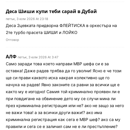
Деса Шиши купи теби сарай в Дубай
петък, 3 юли 2026 At 23:18
Деса 2цевката придворна ФЛЕЙТИСКА в оркестъра на
2те турбо прасета ШИШИ и ЛОЙКО
Отговор
АЛФ
петък, 3 юли 2026 At 3:47
Само заради това което направи МВР шефа си е за
оставка! Даже радев трябва да го уволни! Ясно е че този
ще си прави каквото иска накрая колективно ще го
начука на радев! Явно законите са равни за всички ще е
както му е изгодно! Самия той криминално проявен ли е
при повдигане на обвинение дето му се случи мина ли
през криминална регистрация или не? ако не защо за него
не важи това! а за всички други важи!? ако има
криминална регистрация как сега е МВР шеф? ако са му
правили и сега се е заличил сам не е ли престъпление?