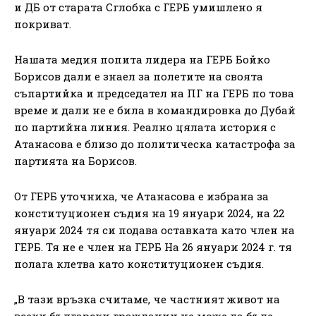
и ДБ от старата Сглобка с ГЕРБ умишлено я
покриват.
Нашата медия попита лидера на ГЕРБ Бойко
Борисов дали е знаел за полетите на своята
съпартийка и председател на ПГ на ГЕРБ по това
време и дали не е била в командировка до Дубай
по партийна линия. Реално цялата история с
Атанасова е близо до политическа катастрофа за
партията на Борисов.
От ГЕРБ уточниха, че Атанасова е избрана за
конституционен съдия на 19 януари 2024, на 22
януари 2024 тя си подава оставката като член на
ГЕРБ. Тя не е член на ГЕРБ На 26 януари 2024 г. тя
полага клетва като конституционен съдия.
„В тази връзка считаме, че частният живот на
всеки български гражданин не може да бъде