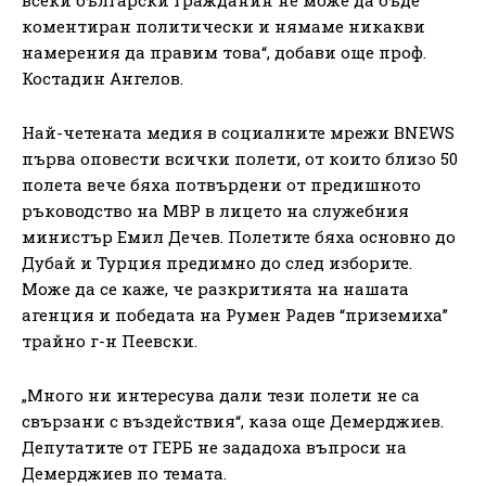
коментиран политически и нямаме никакви
намерения да правим това“, добави още проф.
Костадин Ангелов.
Най-четената медия в социалните мрежи BNEWS
първа оповести всички полети, от които близо 50
полета вече бяха потвърдени от предишното
ръководство на МВР в лицето на служебния
министър Емил Дечев. Полетите бяха основно до
Дубай и Турция предимно до след изборите.
Може да се каже, че разкритията на нашата
агенция и победата на Румен Радев “приземиха”
трайно г-н Пеевски.
„Много ни интересува дали тези полети не са
свързани с въздействия“, каза още Демерджиев.
Депутатите от ГЕРБ не зададоха въпроси на
Демерджиев по темата.