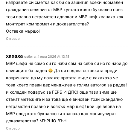
направете си сметка как би се защитил всеки нормален
гражданин селянин от МВР хунтата която буквално през
този правно неграмотен адвокат и МВР шеф хванаха как
монтират компромати и доказателства?
Оставка мършо!
Отговор
хахаха
събота, 4 юли 2026 At 13:18
МВР шефа не само си го наби сам на себе си но го наби до
сливиците ба радев
Да си подава оставката преди
копринката да му покаже вратата къде е хахахаха че
това което прави дерменджиев е голям автогол за радев!
и коледен подарък за ГЕРБ И ДПС! още тази зима ще
станат метежите и за това ще е виновен този скандално
неграмотен правно и всякък мвр шеф! кои ще вярва на
МВР след като буквално ги хванаха как манипулират
доказателства? МЪРШО ВЪН!
Отговор