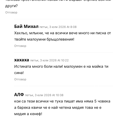
други?
Отговор
Бай Михал
петък, 3 юли 2026 At 8:08
Хахльо, млъкни, че на всички вече много ни писна от
твойте малоумни бръщолевения!
Отговор
хахаха
петък, 3 юли 2026 At 10:22
Истината много боли нали! малоумен е на майка ти
сина!
Отговор
АЛФ
петък, 3 юли 2026 At 10:38
кои са тези всички че тука пишат има няма 5 човека
а барека квичи че е най четена медия това не е
медия а кенеф!