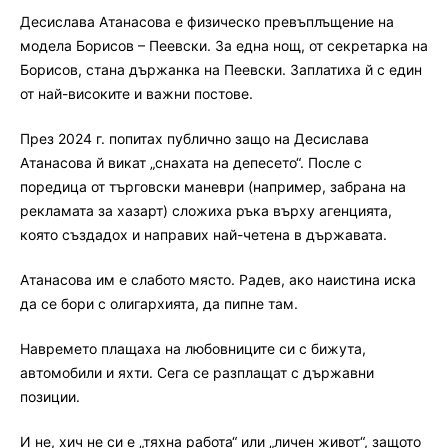
Десислава Атанасова е физическо превъплъщение на
модела Борисов – Пеевски. За една нощ, от секретарка на
Борисов, стана държанка на Пеевски. Заплатиха й с един
от най-високите и важни постове.
През 2024 г. попитах публично защо на Десислава
Атанасова й викат „снахата на депесето“. После с
поредица от търговски маневри (например, забрана на
рекламата за хазарт) сложиха ръка върху агенцията,
която създадох и направих най-четена в държавата.
Атанасова им е слабото място. Радев, ако наистина иска
да се бори с олигархията, да пипне там.
Навремето плащаха на любовниците си с бижута,
автомобили и яхти. Сега се разплащат с държавни
позиции.
И не, хич не си е „тяхна работа“ или „личен живот“, защото