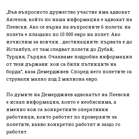
„Във въпросното дружество участие има адвокат
Ангелов, който по наша информация е адвокат на
Пеевски. Ако се върна на въпросните 6 полета: на
полета е плащано по 10 000 евро на полет. Ако
изчислим за всички… дестинациите: първата е до
Истанбул, от там следват полети до Дубай,
Турция, Гърция. Очакваме подробна информация
от тези държави: кои са били пътниците на
борда“, каза Демерджиев. Според него полетите са
стрували малко под 2 милиона евро.
По думите на Демерджиев адвокатът на Пеевски
е искал информация, която е необяснима, а
именно кои са конкретните оперативни
работници, които работят по проверките за
полетите, какво конкретно работят и защо го
работят.