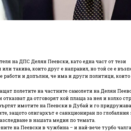
еля на ДПС Делян Пеевски, като една част от тези
 или такива, които друг е направил, но той се е въз
 работи и допълни, че има и други политици, които
лащат полетите на частните самолети на Делян Пеев
 отказват да отговорят кой плаща за нея и колко стр
въртят имотите на Пеевски в Дубай и го придружава
ите, защото олигархът е санкциониран по глобалния 
азследване в нашата медия по темата.
ите на Пеевски в чужбина – и най-вече турбо чалг