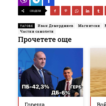
СПОДЕЛИ
Иван Демерджиев
Магнитски
ТАГОВЕ
Частни самолети
Прочетете още
Гореща
Вой