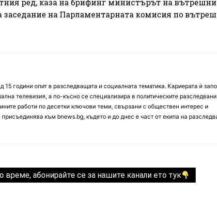
етния ред, каза на брифинг министърът на вътрешни
а заседание на Парламентарната комисия по вътре
д 15 години опит в разследващата и социалната тематика. Кариерата ѝ зап
онална телевизия, а по-късно се специализира в политическите разследвани
ините работи по десетки ключови теми, свързани с обществен интерес и
е присъединява към bnews.bg, където и до днес е част от екипа на разслед
о време, абонирайте се за нашите канали ето тук