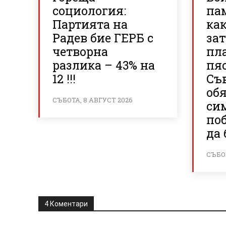
социология:
па
Партията на
ка
Радев бие ГЕРБ с
зат
четворна
пл
разлика – 43% на
пя
12 !!!
Съв
об
СЪБОТА, 8 АВГУСТ 2026
си
поб
да 
СЪБОТ
4 Коментари