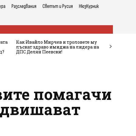
ура
Разследвания
Светът и Русия
НюзКурник
тата
Как Ивайло Мирчев и троловете му
лъскат здраво имиджа на лидера на
ц?
ДПС Делян Пеевски!
вите помагачи
надвишават