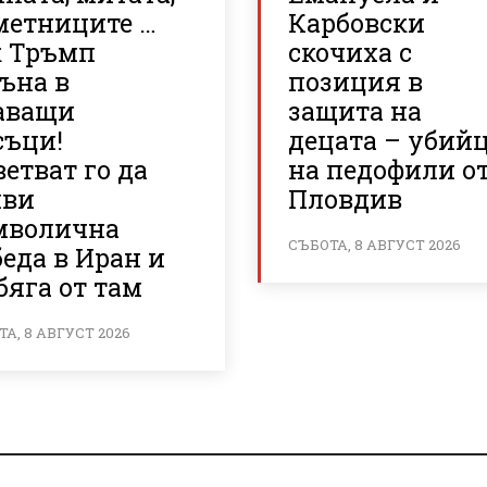
метниците …
Карбовски
к Тръмп
скочиха с
ъна в
позиция в
аващи
защита на
съци!
децата – убий
етват го да
на педофили о
яви
Пловдив
мволична
СЪБОТА, 8 АВГУСТ 2026
еда в Иран и
бяга от там
А, 8 АВГУСТ 2026