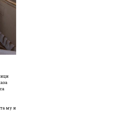
тици
каза
са
та му и