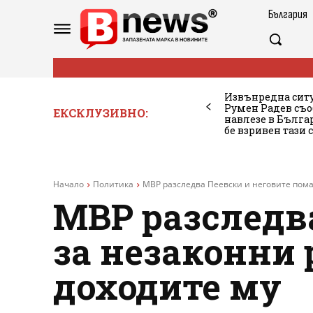
България
Извънредна ситу
Румен Радев съо
ЕКСКЛУЗИВНО:
навлезе в Бълг
бе взривен тази 
Начало
Политика
МВР разследва Пеевски и неговите пома
МВР разследв
за незаконни 
доходите му