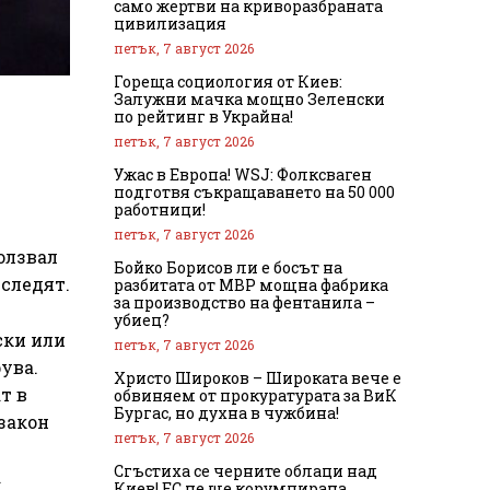
само жертви на криворазбраната
цивилизация
петък, 7 август 2026
Гореща социология от Киев:
Залужни мачка мощно Зеленски
по рейтинг в Украйна!
петък, 7 август 2026
Ужас в Европа! WSJ: Фолксваген
подготвя съкращаването на 50 000
работници!
петък, 7 август 2026
ползвал
Бойко Борисов ли е босът на
 следят.
разбитата от МВР мощна фабрика
за производство на фентанила –
убиец?
ски или
петък, 7 август 2026
ува.
Христо Широков – Широката вече е
т в
обвиняем от прокуратурата за ВиК
Бургас, но духна в чужбина!
закон
петък, 7 август 2026
Сгъстиха се черните облаци над
а
Киев! ЕС не ще корумпирана