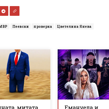
МВР
Пеевски
проверка
Цветелина Янева
ната, митата,
Емануела и