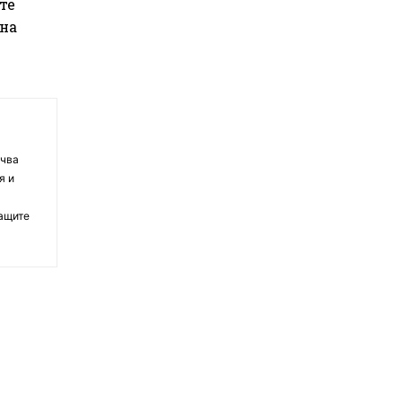
те
шна
очва
я и
ващите