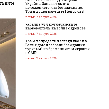
утиците
Украйна, Западът смята
положението и за безнадеждно,
Тръмп спря ракетите Пейтриът!
петък, 7 август 2026
Украйна учи колумбийските
наркокартели на война с дронове!
петък, 7 август 2026
Тръмп определи наследника си в
Белия дом и забрани “раждащия
туризъм” на бременните мигранти
в САЩ!
петък, 7 август 2026