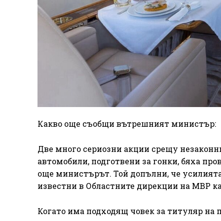
Какво още съобщи вътрешният министър:
Две много сериозни акции срещу незаконни
автомобили, подготвени за гонки, бяха пров
още министърът. Той допълни, че усилията
известни в Областните дирекции на МВР ка
Когато има подходящ човек за титуляр на п