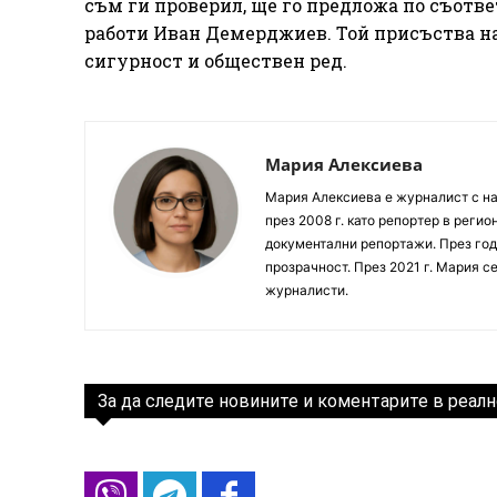
съм ги проверил, ще го предложа по съотв
работи Иван Демерджиев. Той присъства н
сигурност и обществен ред.
Мария Алексиева
Мария Алексиева е журналист с на
през 2008 г. като репортер в реги
документални репортажи. През год
прозрачност. През 2021 г. Мария с
журналисти.
За да следите новините и коментарите в реалн