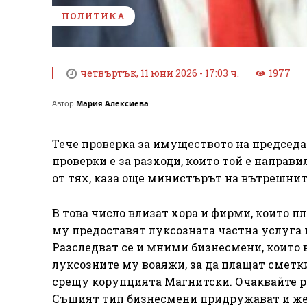
ПОЛИТИКА
четвъртък, 11 юни 2026 - 17:03 ч.
1977
Автор
Мария Алексиева
Тече проверка за имуществото на председат
проверки е за разходи, които той е направил
от тях, каза още министърът на вътрешните
В това число влизат хора и фирми, които п
му предоставят луксозната частна услуга и
Разследват се и мними бизнесмени, които 
луксозните му воаяжи, за да плащат сметк
срещу корупцията Магнитски. Очаквайте р
Съшият тип бизнесмени придружават и жен