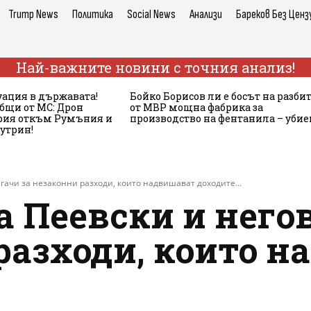
Trump News
Политика
Social News
Анализи
Бареков Без Ценз
Най-важните новини с точния анализ!
ация в държавата!
Бойко Борисов ли е босът на разби
бщи от МС: Дрон
от МВР мощна фабрика за
ария откъм Румъния и
производство на фентанила – убие
сутрин!
гачи за незаконни разходи, които надвишават доходите...
а Пеевски и него
разходи, които 