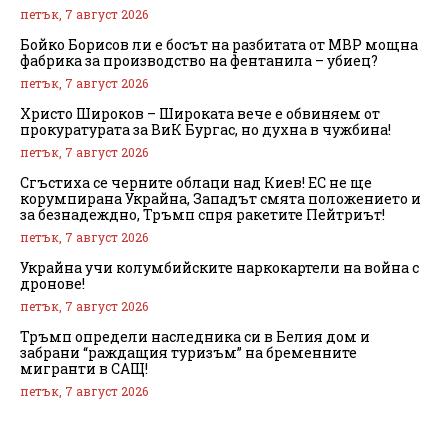
петък, 7 август 2026
Бойко Борисов ли е босът на разбитата от МВР мощна
фабрика за производство на фентанила – убиец?
петък, 7 август 2026
Христо Широков – Широката вече е обвиняем от
прокуратурата за ВиК Бургас, но духна в чужбина!
петък, 7 август 2026
Сгъстиха се черните облаци над Киев! ЕС не ще
корумпирана Украйна, Западът смята положението и
за безнадеждно, Тръмп спря ракетите Пейтриът!
петък, 7 август 2026
Украйна учи колумбийските наркокартели на война с
дронове!
петък, 7 август 2026
Тръмп определи наследника си в Белия дом и
забрани “раждащия туризъм” на бременните
мигранти в САЩ!
петък, 7 август 2026