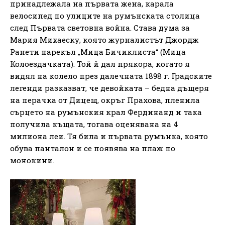
принадлежала на първата жена, карала
велосипед по улиците на румънската столица
след Първата световна война. Става дума за
Мария Михаеску, която журналистът Джордж
Ранети нарекъл „Мица Бичиклиста“ (Мица
Колоездачката). Той й дал прякора, когато я
видял на колело през далечната 1898 г. Градските
легенди разказват, че девойката – бедна дъщеря
на перачка от Дицещ, окръг Прахова, пленила
сърцето на румънския крал Фердинанд и така
получила къщата, тогава оценявана на 4
милиона леи. Тя била и първата румънка, която
обува панталон и се появява на плаж по
монокини.