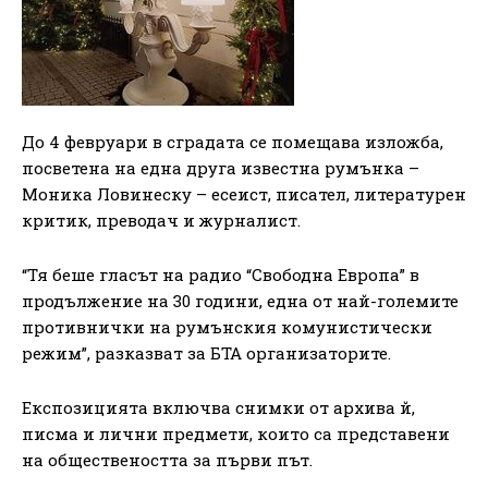
До 4 февруари в сградата се помещава изложба,
посветена на една друга известна румънка –
Моника Ловинеску – есеист, писател, литературен
критик, преводач и журналист.
“Тя беше гласът на радио “Свободна Европа” в
продължение на 30 години, една от най-големите
противнички на румънския комунистически
режим”, разказват за БТА организаторите.
Експозицията включва снимки от архива й,
писма и лични предмети, които са представени
на обществеността за първи път.