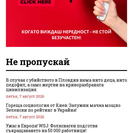
Не пропускай
В случая с убийството в Пловдив няма нито деца, нито
педофил, а само жертви на криворазбраната
цивилизация
петък, 7 август 2026
Гореща социология от Киев: Залужни мачка мощно
Зеленски по рейтинг в Украйна!
петък, 7 август 2026
Ужас в Европа! WSJ: Фолксваген подготвя
съкращаването на 50 000 работници!