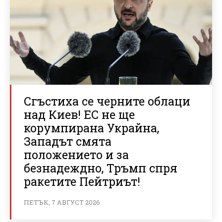
Сгъстиха се черните облаци
над Киев! ЕС не ще
корумпирана Украйна,
Западът смята
положението и за
безнадеждно, Тръмп спря
ракетите Пейтриът!
ПЕТЪК, 7 АВГУСТ 2026