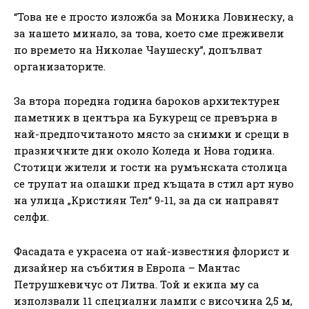
“Това не е просто изложба за Моника Ловинеску, а
за нашето минало, за това, което сме преживели
по времето на Николае Чаушеску”, допълват
организаторите.
За втора поредна година бароков архитектурен
паметник в центъра на Букурещ се превърна в
най-предпочитаното място за снимки и срещи в
празничните дни около Коледа и Нова година.
Стотици жители и гости на румънската столица
се трупат на опашки пред къщата в стил арт нуво
на улица „Кристиян Тел“ 9-11, за да си направят
селфи.
Фасадата е украсена от най-известния флорист и
дизайнер на събития в Европа – Мантас
Петрушкевичус от Литва. Той и екипа му са
използвали 11 специални лампи с височина 2,5 м,