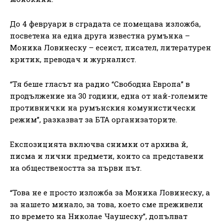
До 4 февруари в сградата се помещава изложба,
посветена на една друга известна румънка –
Моника Ловинеску – есеист, писател, литературен
критик, преводач и журналист.
“Тя беше гласът на радио “Свободна Европа” в
продължение на 30 години, една от най-големите
противнички на румънския комунистически
режим”, разказват за БТА организаторите.
Експозицията включва снимки от архива й,
писма и лични предмети, които са представени
на обществеността за първи път.
“Това не е просто изложба за Моника Ловинеску, а
за нашето минало, за това, което сме преживели
по времето на Николае Чаушеску”, допълват