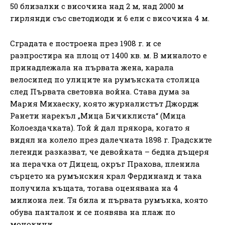
50 близалки с височина над 2 м, над 2000 м
гирлянди със светодиоди и 6 ели с височина 4 м.
Сградата е построена през 1908 г. и се
разпростира на площ от 1400 кв. м. В миналото е
принадлежала на първата жена, карала
велосипед по улиците на румънската столица
след Първата световна война. Става дума за
Мария Михаеску, която журналистът Джордж
Ранети нарекъл „Мица Бичиклиста“ (Мица
Колоездачката). Той й дал прякора, когато я
видял на колело през далечната 1898 г. Градските
легенди разказват, че девойката – бедна дъщеря
на перачка от Дицещ, окръг Прахова, пленила
сърцето на румънския крал Фердинанд и така
получила къщата, тогава оценявана на 4
милиона леи. Тя била и първата румънка, която
обува панталон и се появява на плаж по
монокини.