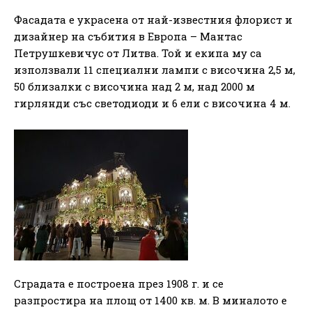
Фасадата е украсена от най-известния флорист и
дизайнер на събития в Европа – Мантас
Петрушкевичус от Литва. Той и екипа му са
използвали 11 специални лампи с височина 2,5 м,
50 близалки с височина над 2 м, над 2000 м
гирлянди със светодиоди и 6 ели с височина 4 м.
Сградата е построена през 1908 г. и се
разпростира на площ от 1400 кв. м. В миналото е