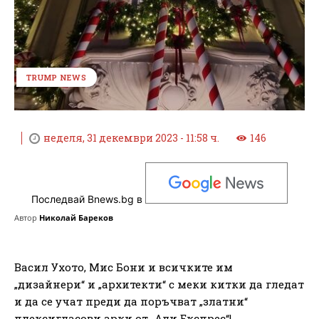
TRUMP NEWS
неделя, 31 декември 2023 - 11:58 ч.
146
Последвай Bnews.bg в
Автор
Николай Бареков
Васил Ухото, Мис Бони и всичките им
„дизайнери“ и „архитекти“ с меки китки да гледат
и да се учат преди да поръчват „златни“
плексигласови арки от „Али Експрес“!