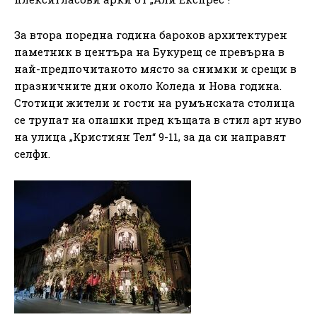
За втора поредна година бароков архитектурен
паметник в центъра на Букурещ се превърна в
най-предпочитаното място за снимки и срещи в
празничните дни около Коледа и Нова година.
Стотици жители и гости на румънската столица
се трупат на опашки пред къщата в стил арт нуво
на улица „Кристиян Тел“ 9-11, за да си направят
селфи.