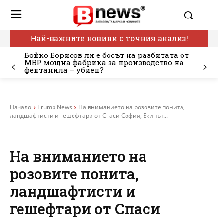
Най-важните новини с точния анализ!
Бойко Борисов ли е босът на разбитата от
МВР мощна фабрика за производство на
фентанила – убиец?
Начало
Trump News
На вниманието на розовите понита,
ландшафтисти и гешефтари от Спаси София, Екипът...
На вниманието на
розовите понита,
ландшафтисти и
гешефтари от Спаси