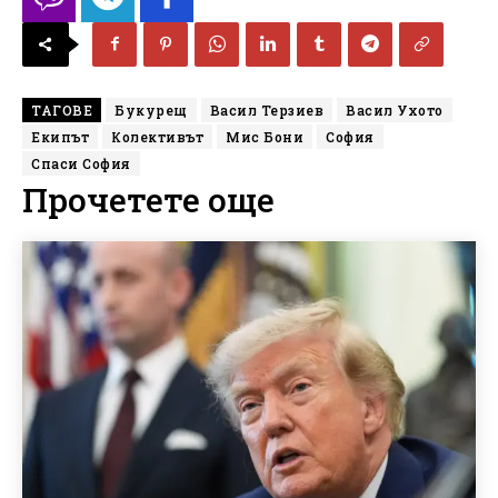
ТАГОВЕ
Букурещ
Васил Терзиев
Васил Ухото
Екипът
Колективът
Мис Бони
София
Спаси София
Прочетете още