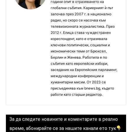
години опит в отразяването на
глобални събития. Кариерният ѝ път
започва през 2007 г. в национално
радио, но скоро се насочва към
телевизионната журналистика. През
2012 г. Елица става чуждестранен
кореспондент, като е отразявала
ключови политически, социални и
икономически теми от Брюксел,
Берлин и Женева. Работила е по
събития като европейски избори,
заседания на Европейския парламент,
международни конференции и
хуманитарни мисии. От 2023 се
присъединява към bnews.bg, където
работи като старши редактор.
За да следите новините и коментарите в реално
време, абонирайте се за нашите канали ето тук