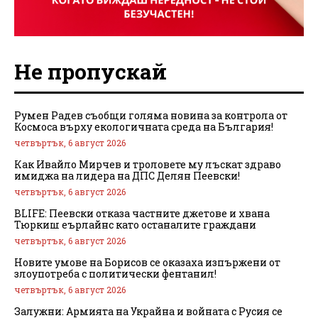
Не пропускай
Румен Радев съобщи голяма новина за контрола от
Космоса върху екологичната среда на България!
четвъртък, 6 август 2026
Как Ивайло Мирчев и троловете му лъскат здраво
имиджа на лидера на ДПС Делян Пеевски!
четвъртък, 6 август 2026
BLIFE: Пеевски отказа частните джетове и хвана
Тюркиш еърлайнс като останалите граждани
четвъртък, 6 август 2026
Новите умове на Борисов се оказаха изпържени от
злоупотреба с политически фентанил!
четвъртък, 6 август 2026
Залужни: Армията на Украйна и войната с Русия се