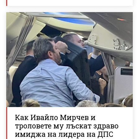
Как Ивайло Мирчев и
троловете му лъскат здраво
имиджа на лидера на ДПС