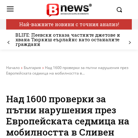
Най-важните новини с точния анализ!
BLIFE: Пеевски отказа частните джетове и
хвана Тюркиш еърлайнс като останалите
граждани
Начало
България
Над 1600 проверки за пътни нарушения през
Европейската седмица на мобилността в...
Над 1600 проверки за
пътни нарушения през
Европейската седмица на
мобилността в Сливен