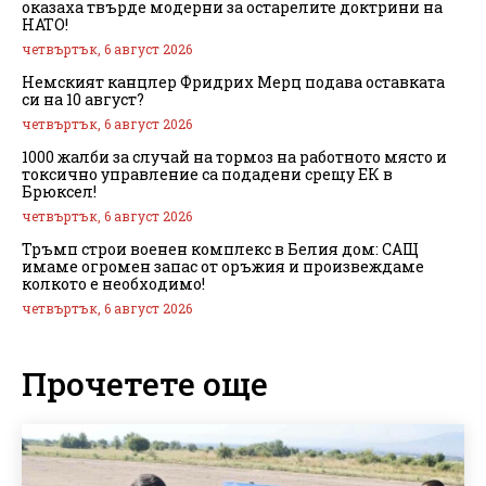
оказаха твърде модерни за остарелите доктрини на
НАТО!
четвъртък, 6 август 2026
Немският канцлер Фридрих Мерц подава оставката
си на 10 август?
четвъртък, 6 август 2026
1000 жалби за случай на тормоз на работното място и
токсично управление са подадени срещу ЕК в
Брюксел!
четвъртък, 6 август 2026
Тръмп строи военен комплекс в Белия дом: САЩ
имаме огромен запас от оръжия и произвеждаме
колкото е необходимо!
четвъртък, 6 август 2026
Прочетете още