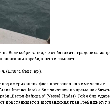
и на Великобритания, че от близките градове са изп
ивопожарни кораби, както и самолет.
 (11:48 ч. бълг. вр.).
ят под американски флаг превозвач на химически и
ena Immaculate), е бил закотвен по време на сблъс
аби „Весъл файндър“ (Vessel Finder). Той е бил ударе
ал от пристанището в шотландския град Грейнджмут 