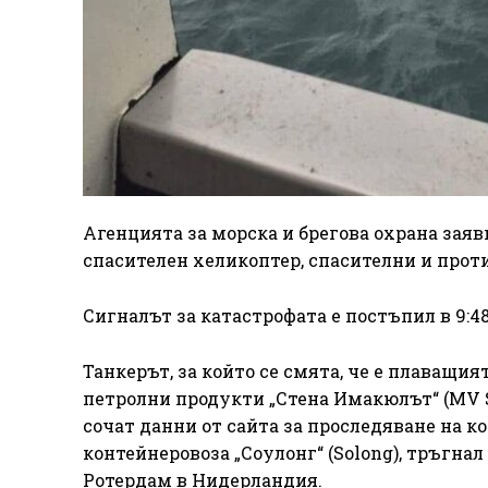
Агенцията за морска и брегова охрана заяв
спасителен хеликоптер, спасителни и прот
Сигналът за катастрофата е постъпил в 9:48 ч.
Танкерът, за който се смята, че е плаващи
петролни продукти „Стена Имакюлът“ (MV St
сочат данни от сайта за проследяване на кор
контейнеровоза „Соулонг“ (Solong), тръгн
Ротердам в Нидерландия.