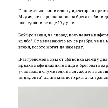
Главният изпълнителен директор на прист
Мидия, че първоначално на брега са били д
последвани от още 19 души.
Бойърс заяви, че според получената инфор
кълбо“. От изказването му се разбра, че на
всеки, когото могат да намерят.
„Разтревожена съм от сблъсъка между два
връзка с официалните лица и бреговата охр
участващи служители на службите за спеш
инцидента“, заяви министърката на транс