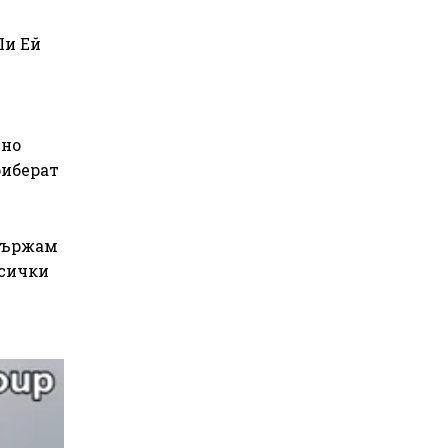
Пи Ей
ено
риберат
ддържам
всички