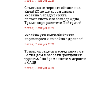
петък, 7 август 2026
Сгъстиха се черните облаци над
Киев! ЕС не ще корумпирана
Украйна, Западът смята
положението и за безнадеждно,
Тръмп спря ракетите Пейтриът!
петък, 7 август 2026
Украйна учи колумбийските
наркокартели на война с дронове!
петък, 7 август 2026
Тръмп определи наследника си в
Белия дом и забрани “раждащия
туризъм” на бременните мигранти
в САЩ!
петък, 7 август 2026