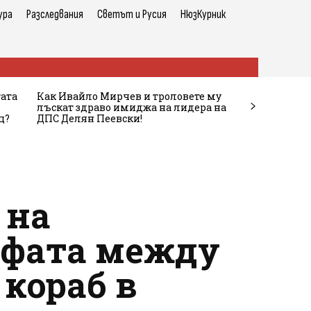
ура
Разследвания
Светът и Русия
НюзКурник
тата
Как Ивайло Мирчев и троловете му
лъскат здраво имиджа на лидера на
ц?
ДПС Делян Пеевски!
 на
офата между
 кораб в