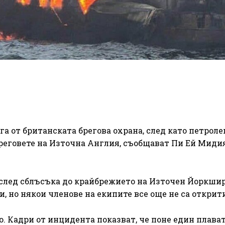
га от британската брегова охрана, след като петроле
бреговете на Източна Англия, съобщават Пи Ей Миди
след сблъсъка до крайбрежието на Източен Йоркшир
, но някои членове на екипите все още не са открит
. Кадри от инцидента показват, че поне един плава