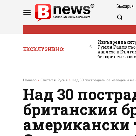
България
Извънредна ситу
Румен Радев съо
ЕКСКЛУЗИВНО:
навлезе в Бълг
бе взривен тази 
Начало
Светът и Русия
Над 30 пострадали са извадени на 
Над 30 постра
британския б
американски т