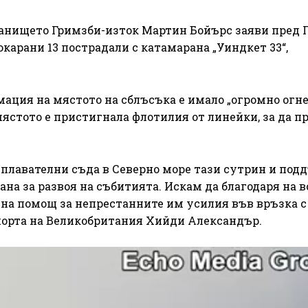
анището Гримзби-изток Мартин Бойърс заяви пред 
окарани 13 пострадали с катамарана „Уиндкет 33“,
мация на мястото на сблъсъка е имало „огромно огн
 мястото е пристигнала флотилия от линейки, за да п
 плавателни съда в Северно море тази сутрин и по
ана за развоя на събитията. Искам да благодаря на 
на помощ за непрестанните им усилия във връзка с
порта на Великобритания Хийди Александър.