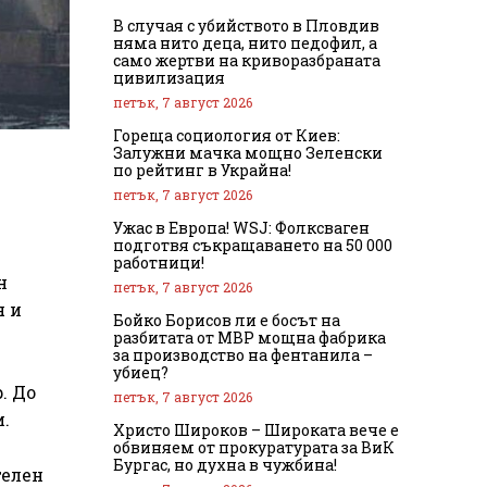
В случая с убийството в Пловдив
няма нито деца, нито педофил, а
само жертви на криворазбраната
цивилизация
петък, 7 август 2026
Гореща социология от Киев:
Залужни мачка мощно Зеленски
по рейтинг в Украйна!
петък, 7 август 2026
Ужас в Европа! WSJ: Фолксваген
подготвя съкращаването на 50 000
работници!
н
петък, 7 август 2026
я и
Бойко Борисов ли е босът на
разбитата от МВР мощна фабрика
за производство на фентанила –
убиец?
. До
петък, 7 август 2026
и.
Христо Широков – Широката вече е
обвиняем от прокуратурата за ВиК
Бургас, но духна в чужбина!
телен