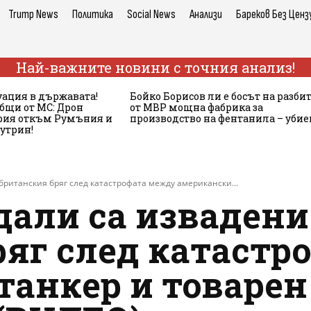
Trump News
Политика
Social News
Анализи
Бареков Без Ценз
Най-важните новини с точния анализ!
ация в държавата!
Бойко Борисов ли е босът на разби
бщи от МС: Дрон
от МВР мощна фабрика за
ария откъм Румъния и
производство на фентанила – убие
сутрин!
британския бряг след катастрофата между американски...
дали са извадени
ряг след катастр
анкер и товарен