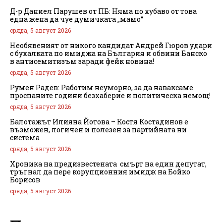
Д-р Даниел Парушев от ПБ: Няма по хубаво от това
една жена да чуе думичката „мамо“
сряда, 5 август 2026
Необявеният от никого кандидат Андрей Гюров удари
с бухалката по имиджа на България и обвини Банско
в антисемитизъм заради фейк новина!
сряда, 5 август 2026
Румен Радев: Работим неуморно, за да наваксаме
проспаните години безхаберие и политическа немощ!
сряда, 5 август 2026
Балотажът Илияна Йотова – Костя Костадинов е
възможен, логичен и полезен за партийната ни
система
сряда, 5 август 2026
Хроника на предизвестената смърт на един депутат,
тръгнал да пере корупционния имидж на Бойко
Борисов
сряда, 5 август 2026