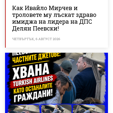
Как Ивайло Мирчев и
троловете му лъскат здраво
имиджа на лидера на ДПС
Делян Пеевски!
ЧЕТВЪРТЪК, 6 АВГУСТ 2026