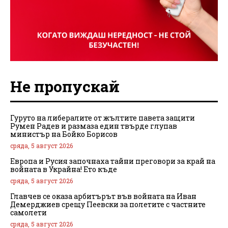
Не пропускай
Гуруто на либералите от жълтите павета защити
Румен Радев и размаза един твърде глупав
министър на Бойко Борисов
сряда, 5 август 2026
Европа и Русия започнаха тайни преговори за край на
войната в Украйна! Ето къде
сряда, 5 август 2026
Главчев се оказа арбитърът във войната на Иван
Демерджиев срещу Пеевски за полетите с частните
самолети
сряда, 5 август 2026