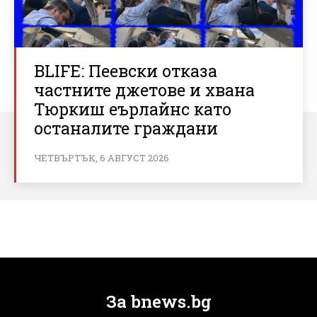
BLIFE: Пеевски отказа
частните джетове и хвана
Тюркиш еърлайнс като
останалите граждани
ЧЕТВЪРТЪК, 6 АВГУСТ 2026
За bnews.bg