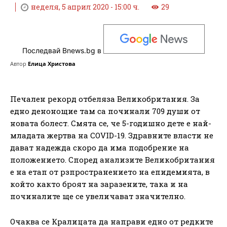
неделя, 5 април 2020 - 15:00 ч.
29
Последвай Bnews.bg в
Автор
Елица Христова
Печален рекорд отбеляза Великобритания. За
едно денонощие там са починали 709 души от
новата болест. Смята се, че 5-годишно дете е най-
младата жертва на COVID-19. Здравните власти не
дават надежда скоро да има подобрение на
положението. Според анализите Великобритания
е на етап от рзпространението на епидемията, в
който както броят на заразените, така и на
починалите ще се увеличават значително.
Очаква се Кралицата да направи едно от редките