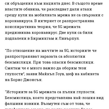
си обръщения към нацията днес. В същото време
властите обявиха, че разследват дали атаки
срещу кули на мобилната мрежа не са свързани с
коронавируса. В интернет се разпространява
конспиративна теория, че 5G мрежата
предизвиква коронавирус. Две кули са били
подпалени в Бирмингам и Ливърпул.
"По отношение на мачтите за 5G, историите че
разпространяват заразата са абсолютни
безсмислици. При това опасни безсмислици.
Смятам че е много важно да оборим тези
глупости“, заяви Майкъл Гоув, шеф на кабинета
на Борис Джонсън.
"Историите за 5G мрежата са пълни глупости.
Безсмислица, която представлява най-лошия вид
фалшиви новини. Възмутен съм от това, че