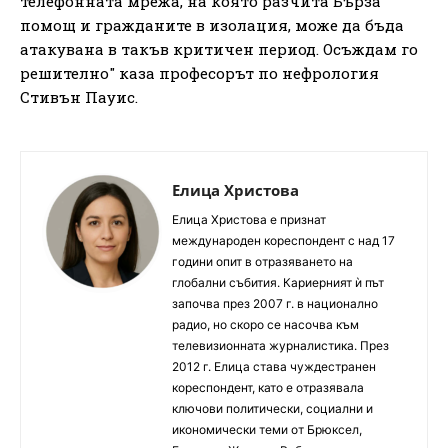
телефонната мрежа, на която разчита Бърза
помощ и гражданите в изолация, може да бъда
атакувана в такъв критичен период. Осъждам го
решително" каза професорът по нефрология
Стивън Пауис.
Елица Христова
Елица Христова е признат
международен кореспондент с над 17
години опит в отразяването на
глобални събития. Кариерният ѝ път
започва през 2007 г. в национално
радио, но скоро се насочва към
телевизионната журналистика. През
2012 г. Елица става чуждестранен
кореспондент, като е отразявала
ключови политически, социални и
икономически теми от Брюксел,