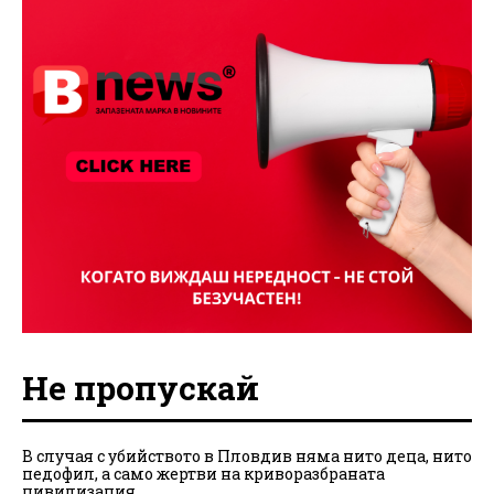
Не пропускай
В случая с убийството в Пловдив няма нито деца, нито
педофил, а само жертви на криворазбраната
цивилизация