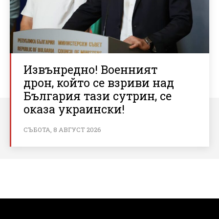
Извънредно! Военният
дрон, който се взриви над
България тази сутрин, се
оказа украински!
СЪБОТА, 8 АВГУСТ 2026