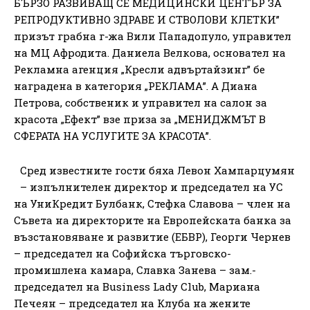
БЪРЗО РАЗВИВАЩ СЕ МЕДИЦИНСКИ ЦЕНТЪР ЗА
РЕПРОДУКТИВНО ЗДРАВЕ И СТВОЛОВИ КЛЕТКИ”
призът грабна г-жа Вили Пападопуло, управител
на МЦ Афродита. Даниела Велкова, основател на
Рекламна агенция „Кресли адвъртайзинг” бе
наградена в категория „РЕКЛАМА”. А Диана
Петрова, собственик и управител на салон за
красота „Ефект” взе приза за „МЕНИДЖМЪТ В
СФЕРАТА НА УСЛУГИТЕ ЗА КРАСОТА”.
Сред известните гости бяха Левон Хампарцумян
– изпълнителен директор и председател на УС
на УниКредит Булбанк, Стефка Славова – член на
Съвета на директорите на Европейската банка за
възстановяване и развитие (ЕБВР), Георги Чернев
– председател на Софийска търговско-
промишлена камара, Славка Занева – зам.-
председател на Business Lady Club, Мариана
Печеян – председател на Клуба на жените