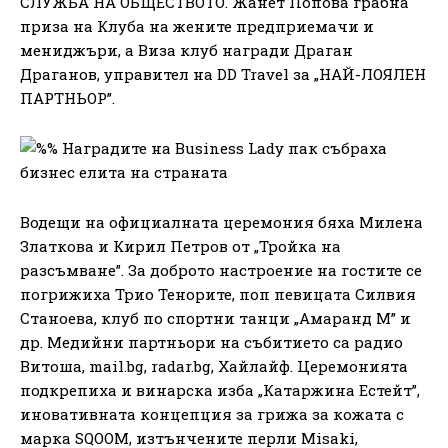
СЛУЖБА НА ОБЩЕСТВОТО. Жанет Попова грабна
приза на Клуба на жените предприемачи и
мениджъри, а Виза клуб награди Драган
Драганов, управител на DD Travel за „НАЙ-ЛОЯЛЕН
ПАРТНЬОР”.
Водещи на официалната церемония бяха Милена
Златкова и Кирил Петров от „Тройка на
разсъмване”. За доброто настроение на гостите се
погрижиха Трио Тенорите, поп певицата Силвия
Станоева, клуб по спортни танци „Амаранд М” и
др. Медийни партньори на събитието са радио
Витоша, mail.bg, radar.bg, Хайлайф. Церемонията
подкрепиха и винарска изба „Катаржина Естейт”,
иновативната концепция за грижа за кожата с
марка SQOOM, изтънчените перли Misaki,