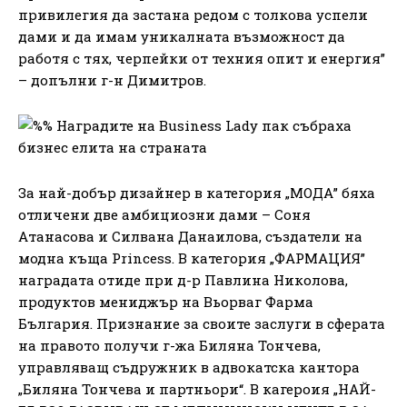
привилегия да застана редом с толкова успели
дами и да имам уникалната възможност да
работя с тях, черпейки от техния опит и енергия”
– допълни г-н Димитров.
За най-добър дизайнер в категория „МОДА” бяха
отличени две амбициозни дами – Соня
Атанасова и Силвана Данаилова, създатели на
модна къща Princess. В категория „ФАРМАЦИЯ”
наградата отиде при д-р Павлина Николова,
продуктов мениджър на Вьорваг Фарма
България. Признание за своите заслуги в сферата
на правото получи г-жа Биляна Тончева,
управляващ съдружник в адвокатска кантора
„Биляна Тончева и партньори“. В кагероия „НАЙ-