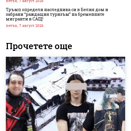
петък, 7 август 2026
Тръмп определи наследника си в Белия дом и
забрани “раждащия туризъм” на бременните
мигранти в САЩ!
петък, 7 август 2026
Прочетете още