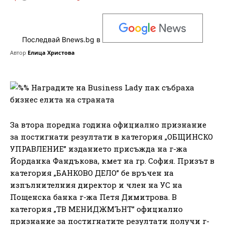
Последвай Bnews.bg в
Автор
Елица Христова
За втора поредна година официално признание
за постигнати резултати в категория „ОБЩИНСКО
УПРАВЛЕНИЕ” изданието присъжда на г-жа
Йорданка Фандъкова, кмет на гр. София. Призът в
категория „БАНКОВО ДЕЛО” бе връчен на
изпълнителния директор и член на УС на
Пощенска банка г-жа Петя Димитрова. В
категория „ТВ МЕНИДЖМЪНТ” официално
признание за постигнатите резултати получи г-