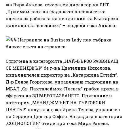
жа Вяра Анкова, генерален директор на БНТ.
„Приемам тази награда като положителна
оценка за работата на целия екип на Българска
национална телевизия” – сподели г-жа Анкова.
Отличена в категорията „НАЙ-БЪРЗО РАЗВИВАЩ
СЕ МЕНИДЖЪР” бе г-жа Цветелина Николова,
изпълнителен директор на „Катаржина Естейт”.
Д-р Елиза Георгиева, управляващ съдружник на
МБАЛ „Св. Панталеймон-Плевен” грабна приза в
сферата на ЗДРАВЕОПАЗВАНЕТО. Признание в
категория „МЕНИДЖМЪНТ НА ТЪРГОВСКИ
ЦЕНТЪР” получи и г-жа Ирена Тенева, управител
на Сердика Център София. Наградата в категория
„СОЦИОЛОГИЯ” отиде при г-жа Мира Радева,