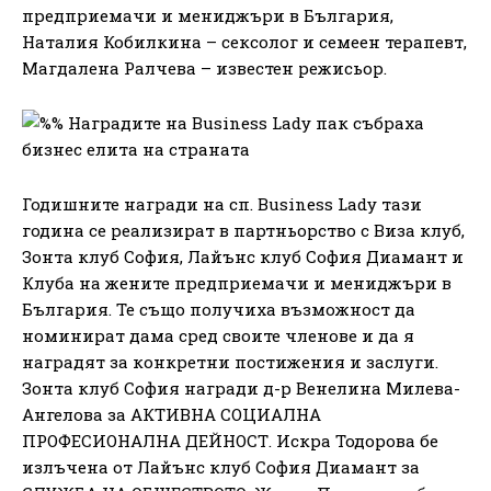
предприемачи и мениджъри в България,
Наталия Кобилкина – сексолог и семеен терапевт,
Магдалена Ралчева – известен режисьор.
Годишните награди на сп. Business Lady тази
година се реализират в партньорство с Виза клуб,
Зонта клуб София, Лайънс клуб София Диамант и
Клуба на жените предприемачи и мениджъри в
България. Те също получиха възможност да
номинират дама сред своите членове и да я
наградят за конкретни постижения и заслуги.
Зонта клуб София награди д-р Венелина Милева-
Ангелова за АКТИВНА СОЦИАЛНА
ПРОФЕСИОНАЛНА ДЕЙНОСТ. Искра Тодорова бе
излъчена от Лайънс клуб София Диамант за