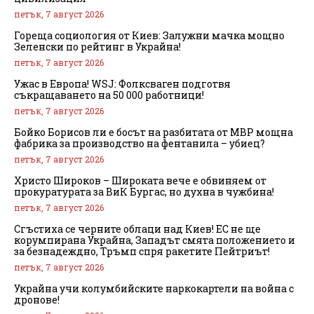
петък, 7 август 2026
Гореща социология от Киев: Залужни мачка мощно
Зеленски по рейтинг в Украйна!
петък, 7 август 2026
Ужас в Европа! WSJ: Фолксваген подготвя
съкращаването на 50 000 работници!
петък, 7 август 2026
Бойко Борисов ли е босът на разбитата от МВР мощна
фабрика за производство на фентанила – убиец?
петък, 7 август 2026
Христо Широков – Широката вече е обвиняем от
прокуратурата за ВиК Бургас, но духна в чужбина!
петък, 7 август 2026
Сгъстиха се черните облаци над Киев! ЕС не ще
корумпирана Украйна, Западът смята положението и
за безнадеждно, Тръмп спря ракетите Пейтриът!
петък, 7 август 2026
Украйна учи колумбийските наркокартели на война с
дронове!