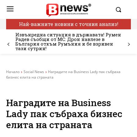
Най-важните новини с точния анализ!
Извънредна ситуация в държавата! Румен
Радев съобщи от МС: Дрон навлезе в
България откъм Румъния и бе взривен
тази сутрин!
Начало
Social News
Наградите на Business Lady пак събраха
бизнес елита на страната
Наградите на Business
Lady пак събраха бизнес
елита на страната