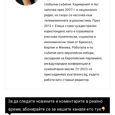
глобални събития. Кариерният ѝ път
започва през 2007 г. в национално
радио, но скоро се насочва към
телевизионната журналистика. През
2012 г. Елица става чуждестранен
кореспондент, като е отразявала
ключови политически, социални и
икономически теми от Брюксел,
Берлин и Женева. Работила е по
събития като европейски избори,
заседания на Европейския парламент,
международни конференции и
хуманитарни мисии. От 2023 се
присъединява към bnews.bg, където
работи като старши редактор.
За да следите новините и коментарите в реално
време, абонирайте се за нашите канали ето тук