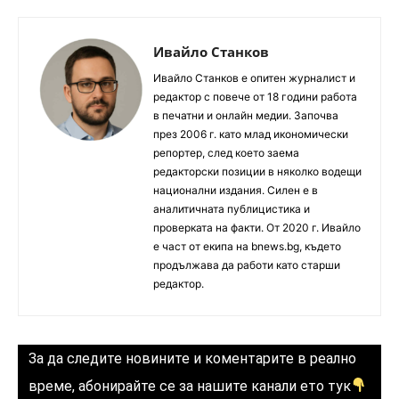
Ивайло Станков
Ивайло Станков е опитен журналист и
редактор с повече от 18 години работа
в печатни и онлайн медии. Започва
през 2006 г. като млад икономически
репортер, след което заема
редакторски позиции в няколко водещи
национални издания. Силен е в
аналитичната публицистика и
проверката на факти. От 2020 г. Ивайло
е част от екипа на bnews.bg, където
продължава да работи като старши
редактор.
За да следите новините и коментарите в реално
време, абонирайте се за нашите канали ето тук