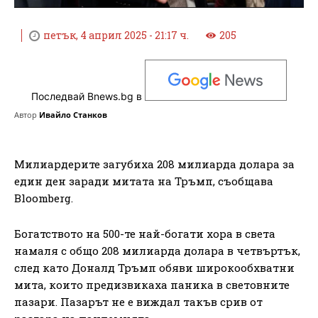
петък, 4 април 2025 - 21:17 ч.
205
Последвай Bnews.bg в
Автор
Ивайло Станков
Милиардерите загубиха 208 милиарда долара за
един ден заради митата на Тръмп, съобщава
Bloomberg.
Богатството на 500-те най-богати хора в света
намаля с общо 208 милиарда долара в четвъртък,
след като Доналд Тръмп обяви широкообхватни
мита, които предизвикаха паника в световните
пазари. Пазарът не е виждал такъв срив от