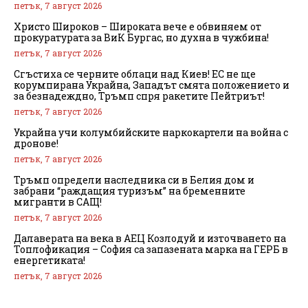
петък, 7 август 2026
Христо Широков – Широката вече е обвиняем от
прокуратурата за ВиК Бургас, но духна в чужбина!
петък, 7 август 2026
Сгъстиха се черните облаци над Киев! ЕС не ще
корумпирана Украйна, Западът смята положението и
за безнадеждно, Тръмп спря ракетите Пейтриът!
петък, 7 август 2026
Украйна учи колумбийските наркокартели на война с
дронове!
петък, 7 август 2026
Тръмп определи наследника си в Белия дом и
забрани “раждащия туризъм” на бременните
мигранти в САЩ!
петък, 7 август 2026
Далаверата на века в АЕЦ Козлодуй и източването на
Топлофикация – София са запазената марка на ГЕРБ в
енергетиката!
петък, 7 август 2026