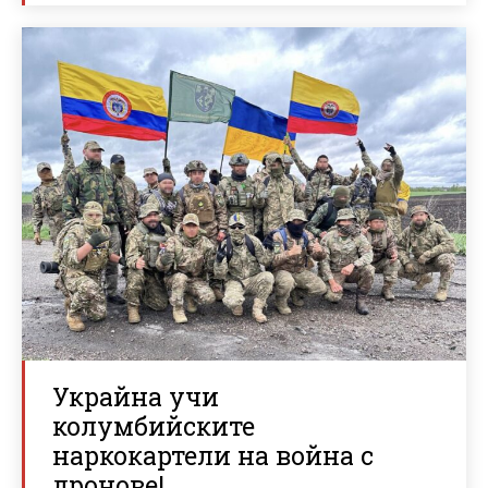
Украйна учи
колумбийските
наркокартели на война с
дронове!