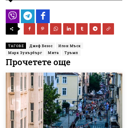
ТАГОВЕ
Джеф Безос
Илон Мъск
Марк Зукърбърг
Мита
Тръмп
Прочетете още