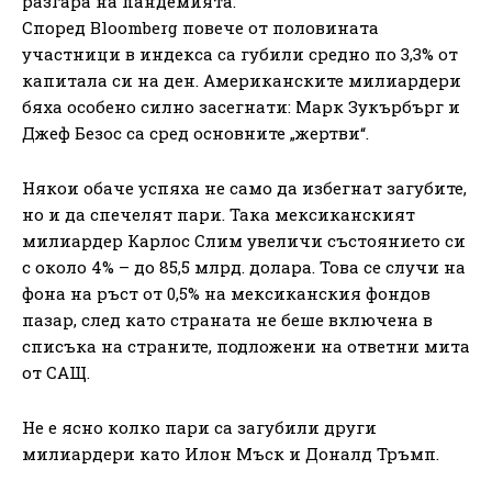
разгара на пандемията.
Според Bloomberg повече от половината
участници в индекса са губили средно по 3,3% от
капитала си на ден. Американските милиардери
бяха особено силно засегнати: Марк Зукърбърг и
Джеф Безос са сред основните „жертви“.
Някои обаче успяха не само да избегнат загубите,
но и да спечелят пари. Така мексиканският
милиардер Карлос Слим увеличи състоянието си
с около 4% – до 85,5 млрд. долара. Това се случи на
фона на ръст от 0,5% на мексиканския фондов
пазар, след като страната не беше включена в
списъка на страните, подложени на ответни мита
от САЩ.
Не е ясно колко пари са загубили други
милиардери като Илон Мъск и Доналд Тръмп.