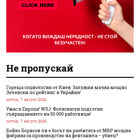
Не пропускай
Гореща социология от Киев: Залужни мачка мощно
Зеленски по рейтинг в Украйна!
петък, 7 август 2026
Ужас в Европа! WSJ: Фолксваген подготвя
съкращаването на 50 000 работници!
петък, 7 август 2026
Бойко Борисов ли е босът на разбитата от МВР мощна
фабрика за производство на фентанила – убиец?