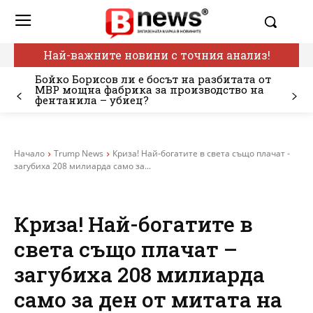
Най-важните новини с точния анализ!
Бойко Борисов ли е босът на разбитата от
МВР мощна фабрика за производство на
фентанила – убиец?
Начало
Trump News
Криза! Най-богатите в света също плачат -
загубиха 208 милиарда само за...
Криза! Най-богатите в
света също плачат –
загубиха 208 милиарда
само за ден от митата на