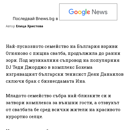
Последвай Bnews.bg в
Автор
Елица Христова
Най-лускозното семейство на България взриви
Огняново с пищна сватба, продължила до ранни
зори. Под музикалния съпровод на популярния
DJ Теди Джорджо в комплекс Бохема
изгряващият български тенисист Деян Данаилов
сключи брак с бизнесдамата Ина.
Младото семейство събра най-близките си и
затвори комплекса за външни гости, а отзвукът
от сватбата бе сред всички жители на красивото
курортно селце.