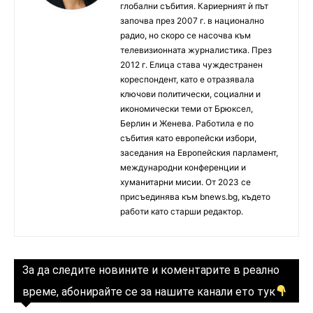
глобални събития. Кариерният ѝ път
започва през 2007 г. в национално
радио, но скоро се насочва към
телевизионната журналистика. През
2012 г. Елица става чуждестранен
кореспондент, като е отразявала
ключови политически, социални и
икономически теми от Брюксел,
Берлин и Женева. Работила е по
събития като европейски избори,
заседания на Европейския парламент,
международни конференции и
хуманитарни мисии. От 2023 се
присъединява към bnews.bg, където
работи като старши редактор.
За да следите новините и коментарите в реално
време, абонирайте се за нашите канали ето тук