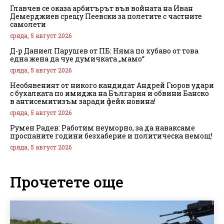
Главчев се оказа арбитърът във войната на Иван
Демерджиев срещу Пеевски за полетите с частните
самолети
сряда, 5 август 2026
Д-р Даниел Парушев от ПБ: Няма по хубаво от това
една жена да чуе думичката „мамо“
сряда, 5 август 2026
Необявеният от никого кандидат Андрей Гюров удари
с бухалката по имиджа на България и обвини Банско
в антисемитизъм заради фейк новина!
сряда, 5 август 2026
Румен Радев: Работим неуморно, за да наваксаме
проспаните години безхаберие и политическа немощ!
сряда, 5 август 2026
Прочетете още