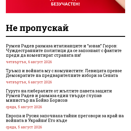
Не пропускай
Румен Радев размаза италианците и “юнак” Гюров:
Чуждестранните политици да се запознаят с фактите
преди да коментират страната ни!
четвъртък, 6 август 2026
Тръмп и войната му с комунистите: Левицата превзе
Демократите на предварителните избори за Сената
четвъртък, 6 август 2026
Гуруто на либералите от жълтите павета защити
Румен Радев и размаза един твърде глупав
министър на Бойко Борисов
сряда, 5 август 2026
Европа и Русия започнаха тайни преговори за край на
войната в Украйна! Ето къде
сряда, 5 август 2026