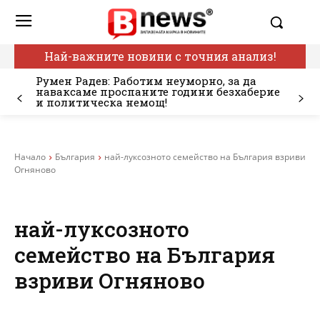
Най-важните новини с точния анализ!
Румен Радев: Работим неуморно, за да
наваксаме проспаните години безхаберие
и политическа немощ!
Начало
България
най-луксозното семейство на България взриви
Огняново
най-луксозното
семейство на България
взриви Огняново