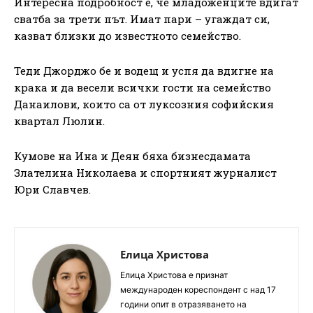
Интересна подробност е, че младоженците вдигат
сватба за трети път. Имат пари – угаждат си,
казват близки до известното семейство.
Теди Джорджо бе и водещ и успя да вдигне на
крака и да весели всички гости на семейство
Данаилови, които са от луксозния софийския
квартал Люлин.
Кумове на Ина и Деян бяха бизнесдамата
Злателина Николаева и спортният журналист
Юри Славчев.
Елица Христова
Елица Христова е признат
международен кореспондент с над 17
години опит в отразяването на