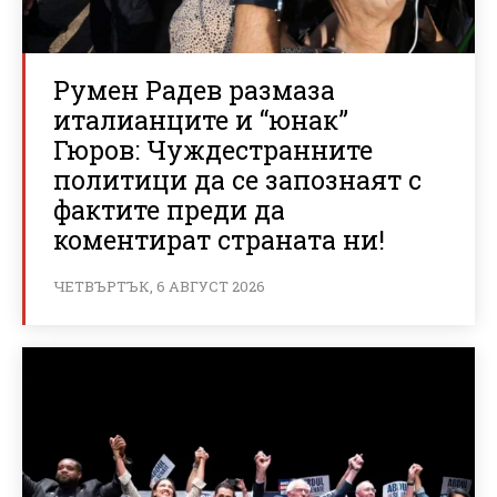
Румен Радев размаза
италианците и “юнак”
Гюров: Чуждестранните
политици да се запознаят с
фактите преди да
коментират страната ни!
ЧЕТВЪРТЪК, 6 АВГУСТ 2026