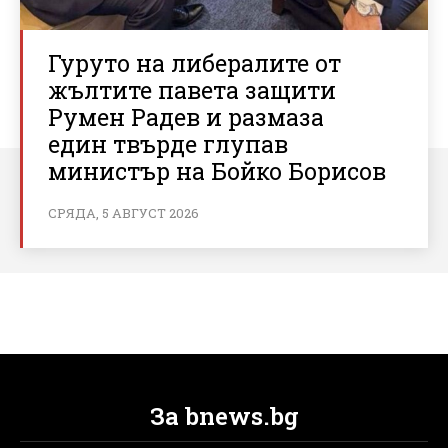
Гуруто на либералите от
жълтите павета защити
Румен Радев и размаза
един твърде глупав
министър на Бойко Борисов
СРЯДА, 5 АВГУСТ 2026
За bnews.bg