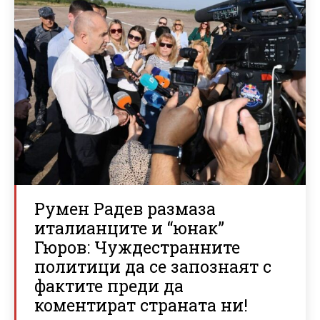
Румен Радев размаза
италианците и “юнак”
Гюров: Чуждестранните
политици да се запознаят с
фактите преди да
коментират страната ни!