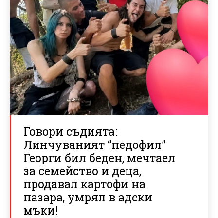
Говори съдията:
Линчуваният “педофил”
Георги бил беден, мечтаел
за семейство и деца,
продавал картофи на
пазара, умрял в адски
мъки!