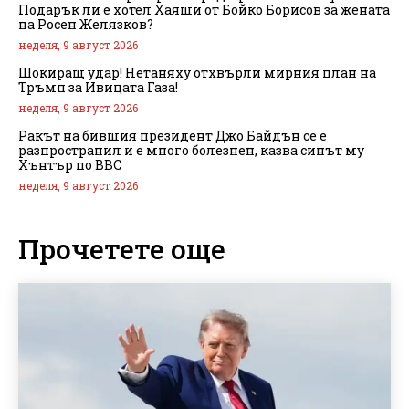
Подарък ли е хотел Хаяши от Бойко Борисов за жената
на Росен Желязков?
неделя, 9 август 2026
Шокиращ удар! Нетаняху отхвърли мирния план на
Тръмп за Ивицата Газа!
неделя, 9 август 2026
Ракът на бившия президент Джо Байдън се е
разпространил и е много болезнен, казва синът му
Хънтър по BBC
неделя, 9 август 2026
Прочетете още