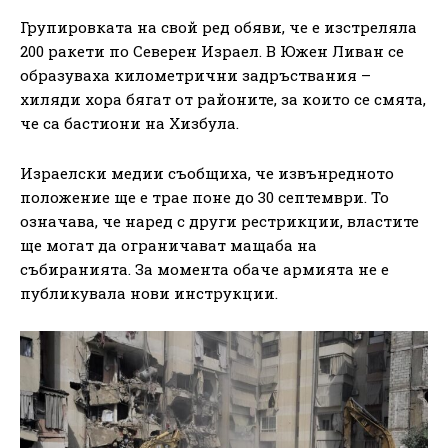
Групировката на свой ред обяви, че е изстреляла
200 ракети по Северен Израел. В Южен Ливан се
образуваха километрични задръствания –
хиляди хора бягат от районите, за които се смята,
че са бастиони на Хизбула.
Израелски медии съобщиха, че извънредното
положение ще е трае поне до 30 септември. То
означава, че наред с други рестрикции, властите
ще могат да ограничават мащаба на
събиранията. За момента обаче армията не е
публикувала нови инструкции.