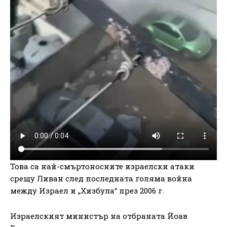
Това са най-смъртоносните израелски атаки
срещу Ливан след последната голяма война
между Израел и „Хизбула“ през 2006 г.
Израелският министър на отбраната Йоав