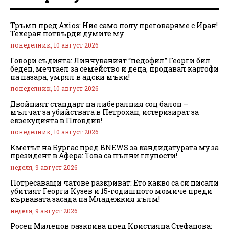
Тръмп пред Axios: Ние само полу преговаряме с Иран!
Техеран потвърди думите му
понеделник, 10 август 2026
Говори съдията: Линчуваният “педофил” Георги бил
беден, мечтаел за семейство и деца, продавал картофи
на пазара, умрял в адски мъки!
понеделник, 10 август 2026
Двойният стандарт на либералния соц балон –
мълчат за убийствата в Петрохан, истеризират за
екзекуцията в Пловдив!
понеделник, 10 август 2026
Кметът на Бургас пред BNEWS за кандидатурата му за
президент в Афера: Това са пълни глупости!
неделя, 9 август 2026
Потресаващи чатове разкриват: Ето какво са си писали
убитият Георги Кузев и 15-годишното момиче преди
кървавата засада на Младежкия хълм!
неделя, 9 август 2026
Росен Миленов разкрива пред Кристияна Стефанова: