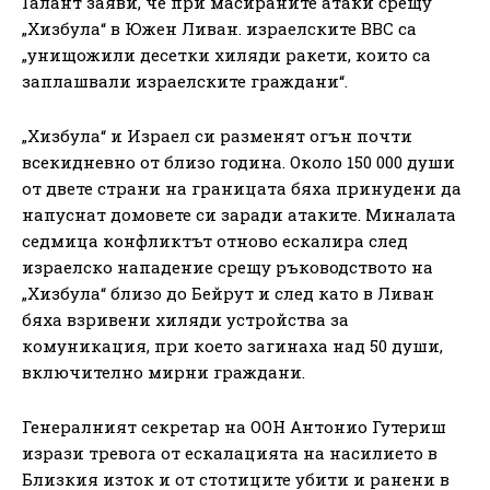
Галант заяви, че при масираните атаки срещу
„Хизбула“ в Южен Ливан. израелските ВВС са
„унищожили десетки хиляди ракети, които са
заплашвали израелските граждани“.
„Хизбула“ и Израел си разменят огън почти
всекидневно от близо година. Около 150 000 души
от двете страни на границата бяха принудени да
напуснат домовете си заради атаките. Миналата
седмица конфликтът отново ескалира след
израелско нападение срещу ръководството на
„Хизбула“ близо до Бейрут и след като в Ливан
бяха взривени хиляди устройства за
комуникация, при което загинаха над 50 души,
включително мирни граждани.
Генералният секретар на ООН Антонио Гутериш
изрази тревога от ескалацията на насилието в
Близкия изток и от стотиците убити и ранени в