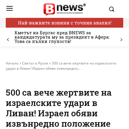
Най-важните новини с точния анализ!
Кметът на Бургас пред BNEWS за
кандидатурата му за президент в Афера:
Това са пълни глупости!
Начало
Светът и Русия
500 са вече жертвите на израелските
удари в Ливан! Израел обяви извънредно...
500 са вече жертвите на
израелските удари в
Ливан! Израел обяви
извънредно положение