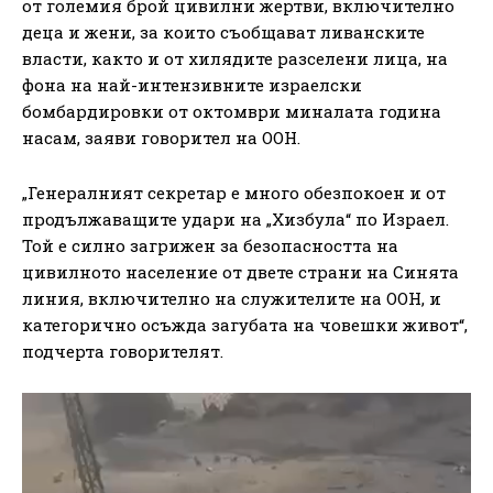
от големия брой цивилни жертви, включително
деца и жени, за които съобщават ливанските
власти, както и от хилядите разселени лица, на
фона на най-интензивните израелски
бомбардировки от октомври миналата година
насам, заяви говорител на ООН.
„Генералният секретар е много обезпокоен и от
продължаващите удари на „Хизбула“ по Израел.
Той е силно загрижен за безопасността на
цивилното население от двете страни на Синята
линия, включително на служителите на ООН, и
категорично осъжда загубата на човешки живот“,
подчерта говорителят.