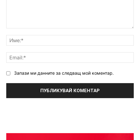
Коментар:
Им
Ema
Запази ми данните за следващ мой коментар.