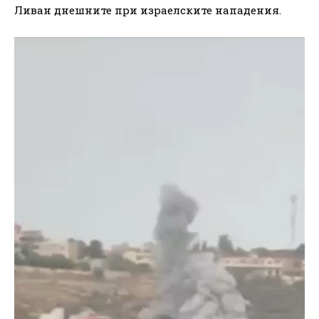
Ливан днешните при израелските нападения.