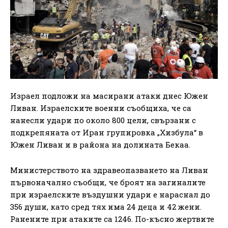
Израел подложи на масирани атаки днес Южен
Ливан. Израелските военни съобщиха, че са
нанесли удари по около 800 цели, свързани с
подкрепяната от Иран групировка „Хизбула“ в
Южен Ливан и в района на долината Бекаа.
Министерството на здравеопазването на Ливан
първоначално съобщи, че броят на загиналите
при израелските въздушни удари е нараснал до
356 души, като сред тях има 24 деца и 42 жени.
Ранените при атаките са 1246. По-късно жертвите