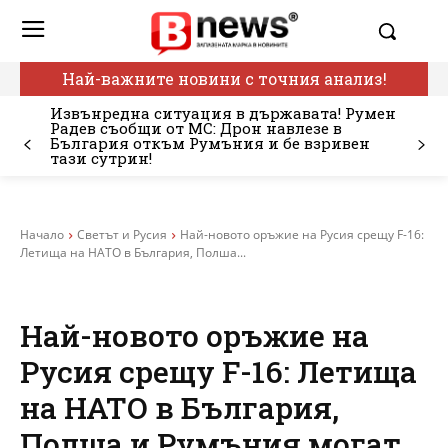
Най-важните новини с точния анализ!
Извънредна ситуация в държавата! Румен
Радев съобщи от МС: Дрон навлезе в
България откъм Румъния и бе взривен
тази сутрин!
Начало
Светът и Русия
Най-новото оръжие на Русия срещу F-16:
Летища на НАТО в България, Полша...
Най-новото оръжие на
Русия срещу F-16: Летища
на НАТО в България,
Полша и Румъния могат