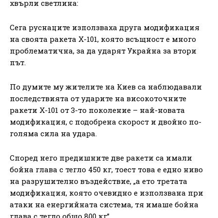
хвърли светлина:
Сега руснаците използваха друга модификация
на своята ракета Х-101, която всъщност е много
проблематична, за да ударят Украйна за втори
път.
По думите му жителите на Киев са наблюдавали
последствията от ударите на високоточните
ракети Х-101 от 3-то поколение – най-новата
модификация, с подобрена скорост и двойно по-
голяма сила на удара.
Според него предишните две ракети са имали
бойна глава с тегло 450 кг, тоест това е едно ниво
на разрушително въздействие, „а ето третата
модификация, която очевидно е използвана при
атаки на енергийната система, тя имаше бойна
глава с тегло общо 800 кг”.