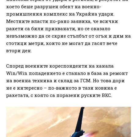
което беше разрушен обект на военно-
промишления комплекс на Украйна удари.
Местните власти по-рано заявиха, че всички
ракети са били прихванати, но се оказало
невъзможно да се скрие стълбът от огън и дим на
стотици метри, които не могат да гасят вече
втори ден.
Според военните кореспонденти на канала
Win/Win попадението е станало в база за ремонт
на военна техника и склад за ГСМ. Но това дори
не е интересно – по-важното в тази новина е
ракетата, с която са поразени руските ВКС.