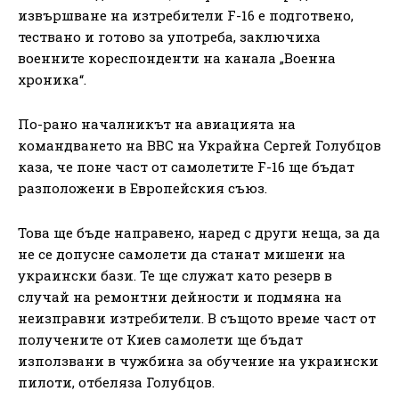
извършване на изтребители F-16 е подготвено,
тествано и готово за употреба, заключиха
военните кореспонденти на канала „Военна
хроника“.
По-рано началникът на авиацията на
командването на ВВС на Украйна Сергей Голубцов
каза, че поне част от самолетите F-16 ще бъдат
разположени в Европейския съюз.
Това ще бъде направено, наред с други неща, за да
не се допусне самолети да станат мишени на
украински бази. Те ще служат като резерв в
случай на ремонтни дейности и подмяна на
неизправни изтребители. В същото време част от
получените от Киев самолети ще бъдат
използвани в чужбина за обучение на украински
пилоти, отбеляза Голубцов.