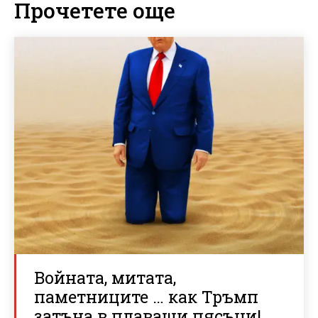
Прочетете още
Войната, митата,
паметниците … как Тръмп
затъна в плаващи пясъци!