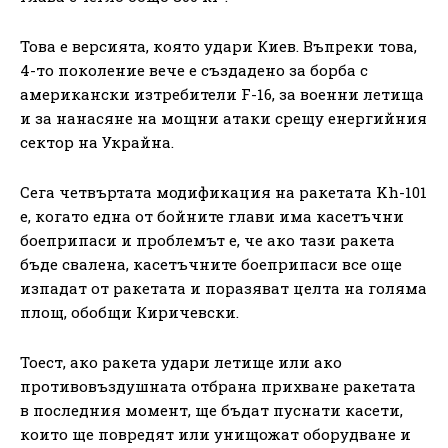
Това е версията, която удари Киев. Въпреки това,
4-то поколение вече е създадено за борба с
американски изтребители F-16, за военни летища
и за нанасяне на мощни атаки срещу енергийния
сектор на Украйна.
Сега четвъртата модификация на ракетата Kh-101
е, когато една от бойните глави има касетъчни
боеприпаси и проблемът е, че ако тази ракета
бъде свалена, касетъчните боеприпаси все още
изпадат от ракетата и поразяват целта на голяма
площ, обобщи Киричевски.
Тоест, ако ракета удари летище или ако
противовъздушната отбрана прихване ракетата
в последния момент, ще бъдат пуснати касети,
които ще повредят или унищожат оборудване и