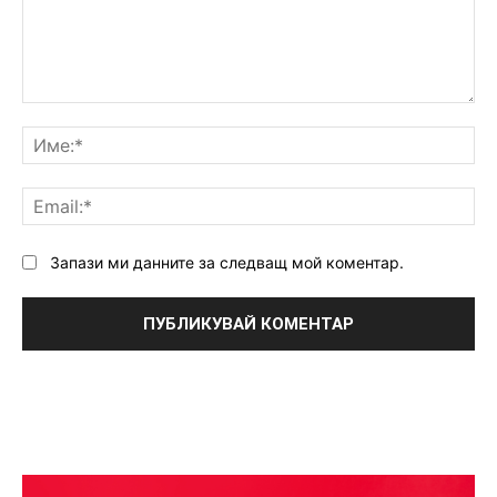
Коментар:
Им
Ema
Запази ми данните за следващ мой коментар.