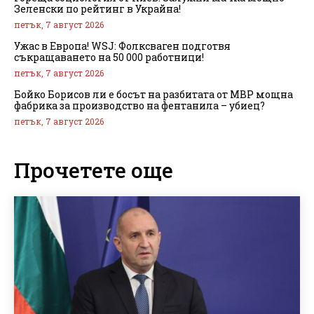
Зеленски по рейтинг в Украйна!
петък, 7 август 2026
Ужас в Европа! WSJ: Фолксваген подготвя
съкращаването на 50 000 работници!
петък, 7 август 2026
Бойко Борисов ли е босът на разбитата от МВР мощна
фабрика за производство на фентанила – убиец?
петък, 7 август 2026
Прочетете още