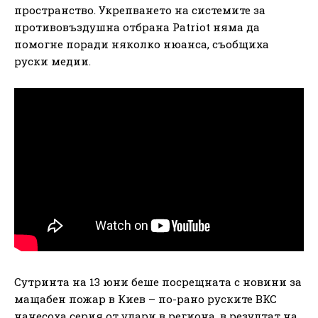
пространство. Укрепването на системите за
противовъздушна отбрана Patriot няма да
помогне поради няколко нюанса, съобщиха
руски медии.
Сутринта на 13 юни беше посрещната с новини за
мащабен пожар в Киев – по-рано руските ВКС
нанесоха серия от удари в региона, в резултат на