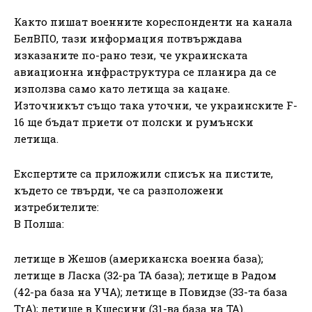
Както пишат военните кореспонденти на канала
БелВПО, тази информация потвърждава
изказаните по-рано тези, че украинската
авиационна инфраструктура се планира да се
използва само като летища за кацане.
Източникът също така уточни, че украинските F-
16 ще бъдат приети от полски и румънски
летища.
Експертите са приложили списък на пистите,
където се твърди, че са разположени
изтребителите:
В Полша:
летище в Жешов (американска военна база);
летище в Ласка (32-ра ТА база); летище в Радом
(42-ра база на УЧА); летище в Повидзе (33-та база
TrA); летище в Кшесини (31-ва база на ТА).