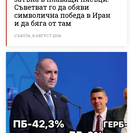
Съветват го да обяви
символична победа в Иран
и да бяга от там
СЪБОТА, 8 АВГУСТ 2026