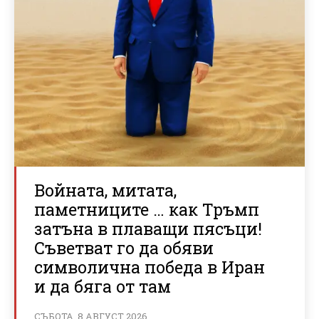
Войната, митата,
паметниците … как Тръмп
затъна в плаващи пясъци!
Съветват го да обяви
символична победа в Иран
и да бяга от там
СЪБОТА, 8 АВГУСТ 2026