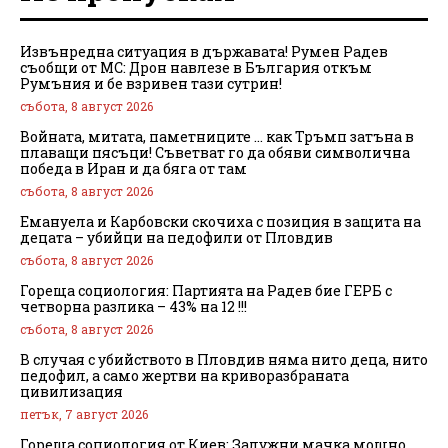
Извънредна ситуация в държавата! Румен Радев
съобщи от МС: Дрон навлезе в България откъм
Румъния и бе взривен тази сутрин!
събота, 8 август 2026
Войната, митата, паметниците … как Тръмп затъна в
плаващи пясъци! Съветват го да обяви символична
победа в Иран и да бяга от там
събота, 8 август 2026
Емануела и Карбовски скочиха с позиция в защита на
децата – убийци на педофили от Пловдив
събота, 8 август 2026
Гореща социология: Партията на Радев бие ГЕРБ с
четворна разлика – 43% на 12 !!!
събота, 8 август 2026
В случая с убийството в Пловдив няма нито деца, нито
педофил, а само жертви на криворазбраната
цивилизация
петък, 7 август 2026
Гореща социология от Киев: Залужни мачка мощно