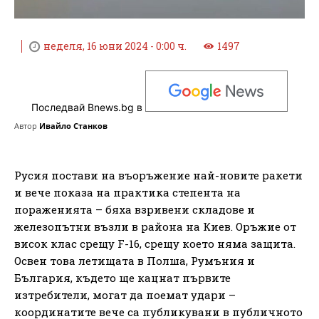
неделя, 16 юни 2024 - 0:00 ч.
1497
Последвай Bnews.bg в
Автор
Ивайло Станков
Русия постави на въоръжение най-новите ракети
и вече показа на практика степента на
пораженията – бяха взривени складове и
железопътни възли в района на Киев. Оръжие от
висок клас срещу F-16, срещу което няма защита.
Освен това летищата в Полша, Румъния и
България, където ще кацнат първите
изтребители, могат да поемат удари –
координатите вече са публикувани в публичното