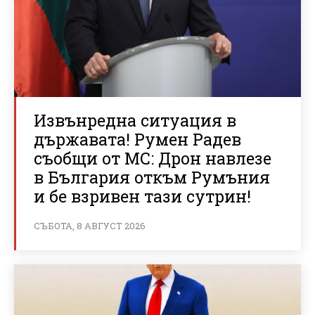
Извънредна ситуация в
държавата! Румен Радев
съобщи от МС: Дрон навлезе
в България откъм Румъния
и бе взривен тази сутрин!
СЪБОТА, 8 АВГУСТ 2026