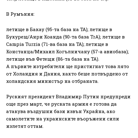
В Румъния:
летище в Бакау (95-та база на ТА); летище в
Букурещ/Анри Коанда (90-та база TrA); летище в
Campia Turzia (71-ва база на TA); летище в
Констанца/Михаил Когълничану (57-а авиобаза);
летище във Фетещи (86-та база на ТА).
А първите изтребители ще пристигнат това лято
от Холандия и Дания, както беше потвърдено от
холандския министър на отбраната.
Руският президент Владимир Путин предупреди
още през март, че руската армия е готова да
атакува въздушни бази извън Украйна, ако
самолетите на украинските въоръжени сили
излетят оттам.