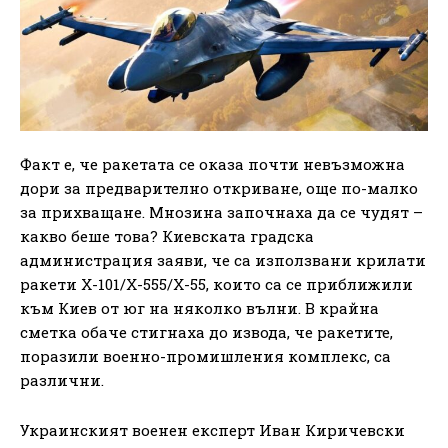
Факт е, че ракетата се оказа почти невъзможна
дори за предварително откриване, още по-малко
за прихващане. Мнозина започнаха да се чудят –
какво беше това? Киевската градска
администрация заяви, че са използвани крилати
ракети Х-101/Х-555/Х-55, които са се приближили
към Киев от юг на няколко вълни. В крайна
сметка обаче стигнаха до извода, че ракетите,
поразили военно-промишления комплекс, са
различни.
Украинският военен експерт Иван Киричевски