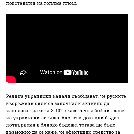
подстанции на голяма площ.
Редица украински канали съобщават, че руските
въоръжени сили са започнали активно да
използват ракети Х-101 с касетъчни бойни глави
на украински летища. Ако тези доклади бъдат
потвърдени в близко бъдеще, тогава ще бъде
възможно да се каже, че ефективно средство за