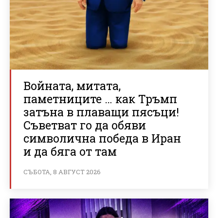
Войната, митата,
паметниците … как Тръмп
затъна в плаващи пясъци!
Съветват го да обяви
символична победа в Иран
и да бяга от там
СЪБОТА, 8 АВГУСТ 2026