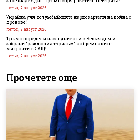
за безнадеждно, Тръмп спря ракетите Пейтриът!
петък, 7 август 2026
Украйна учи колумбийските наркокартели на война с
дронове!
петък, 7 август 2026
Тръмп определи наследника си в Белия дом и
забрани “раждащия туризъм” на бременните
мигранти в САЩ!
петък, 7 август 2026
Прочетете още