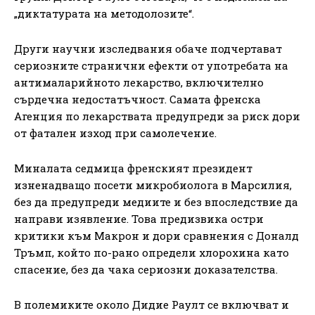
„диктатурата на методолозите“.
Други научни изследвания обаче подчертават
сериозните странични ефекти от употребата на
антималарийното лекарство, включително
сърдечна недостатъчност. Самата френска
Агенция по лекарствата предупреди за риск дори
от фатален изход при самолечение.
Миналата седмица френският президент
изненадващо посети микробиолога в Марсилия,
без да предупреди медиите и без впоследствие да
направи изявление. Това предизвика остри
критики към Макрон и дори сравнения с Доналд
Тръмп, който по-рано определи хлорохина като
спасение, без да чака сериозни доказателства.
В полемиките около Дидие Раулт се включват и