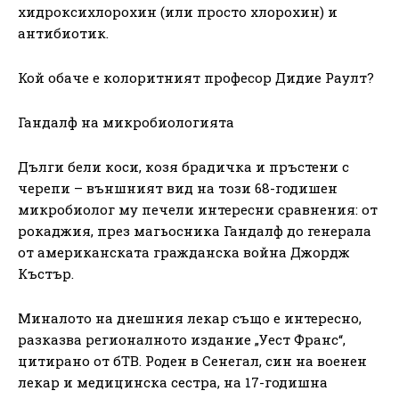
хидроксихлорохин (или просто хлорохин) и
антибиотик.
Кой обаче е колоритният професор Дидие Раулт?
Гандалф на микробиологията
Дълги бели коси, козя брадичка и пръстени с
черепи – външният вид на този 68-годишен
микробиолог му печели интересни сравнения: от
рокаджия, през магьосника Гандалф до генерала
от американската гражданска война Джордж
Къстър.
Миналото на днешния лекар също е интересно,
разказва регионалното издание „Уест Франс“,
цитирано от бТВ. Роден в Сенегал, син на военен
лекар и медицинска сестра, на 17-годишна