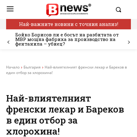
Най-важните новини с точния анализ!
Бойко Борисов ли е босът на разбитата от
МВР мощна фабрика за производство на
фентанила – убиец?
Начало
България
Най-влиятелният френски лекар и Бареков в
един отбор за хлорохина!
Най-влиятелният
френски лекар и Бареков
в един отбор за
хлорохина!