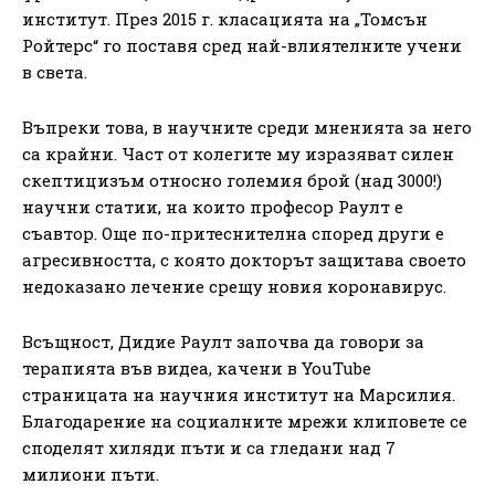
институт. През 2015 г. класацията на „Томсън
Ройтерс“ го поставя сред най-влиятелните учени
в света.
Въпреки това, в научните среди мненията за него
са крайни. Част от колегите му изразяват силен
скептицизъм относно големия брой (над 3000!)
научни статии, на които професор Раулт е
съавтор. Още по-притеснителна според други е
агресивността, с която докторът защитава своето
недоказано лечение срещу новия коронавирус.
Всъщност, Дидие Раулт започва да говори за
терапията във видеа, качени в YouTube
страницата на научния институт на Марсилия.
Благодарение на социалните мрежи клиповете се
споделят хиляди пъти и са гледани над 7
милиони пъти.