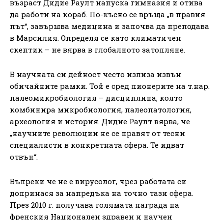
възраст Дидие Раулт напуска гимназия и отива
да работи на кораб. По-късно се връща „в правия
път“, завършва медицина и започва да преподава
в Марсилия. Определя се като климатичен
скептик – не вярва в глобалното затопляне.
В научната си дейност често излиза извън
обичайните рамки. Той е сред пионерите на т.нар.
палеомикробиология – дисциплина, която
комбинира микробиология, палеопатология,
археология и история. Дидие Раулт вярва, че
„научните революции не се правят от тесни
специалисти в конкретната сфера. Те идват
отвън“.
Въпреки че не е вирусолог, чрез работата си
допринася за напредъка на точно тази сфера.
През 2010 г. получава голямата награда на
френския Национален здравен и научен