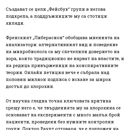
Създават се цели „Фейсбук“ групи в негова
подкрепа, а поддръжниците му са стотици
хиляди.
Френският „Либерасион“ обобщава мненията на
анализатори: алтернативният вид и поведение
на микробиолога са му спечелили доверието на
хора, които традиционно не вярват на властите, и
на редица привърженици на конспиративните
теории. Онлайн петиция вече е събрала над
половин милион подписа с искане за широк
достъп до хлорохин.
От научна гледна точка ключовата критика
срещу него е, че твърденията му за хлорохина се
основават на експерименти с много малък брой
пациенти, проведени без нужните контролни
групи. Доктор Раулт отговаря, че е подложен на