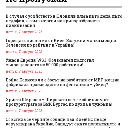
В случая с убийството в Пловдив няма нито деца, нито
педофил, а само жертви на криворазбраната
цивилизация
петък, 7 август 2026
Гореща социология от Киев: Залужни мачка мощно
Зеленски по рейтинг в Украйна!
петък, 7 август 2026
Ужас в Европа! WSJ: Фолксваген подготвя
съкращаването на 50 000 работници!
петък, 7 август 2026
Бойко Борисов ли е босът на разбитата от МВР мощна
фабрика за производство на фентанила – убиец?
петък, 7 август 2026
Христо Широков – Широката вече е обвиняем от
прокуратурата за ВиК Бургас, но духна в чужбина!
петък, 7 август 2026
Сгъстиха се черните облаци над Киев! ЕС не ще
корумпирана Украйна, Западът смята положението и