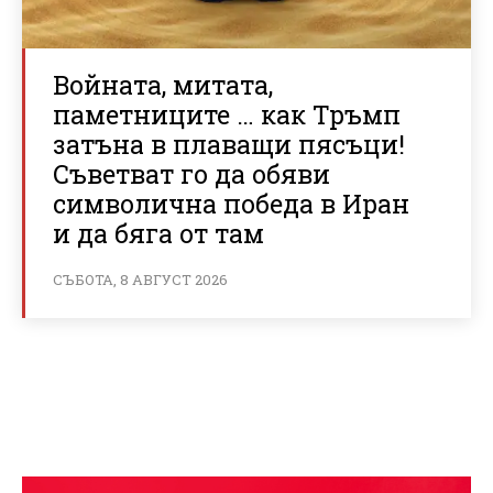
Войната, митата,
паметниците … как Тръмп
затъна в плаващи пясъци!
Съветват го да обяви
символична победа в Иран
и да бяга от там
СЪБОТА, 8 АВГУСТ 2026