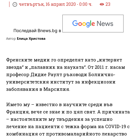
четвъртък, 16 април 2020 - 0:00 ч.
23
Последвай Bnews.bg в
Автор
Елица Христова
Френските медии го определят като „интернет
звезда“ и „палавник на науката“. От 2011 г. насам
професор Дидие Раулт ръководи Болнично-
университетския институт за инфекциозни
заболявания в Марсилия.
Името му – известно в научните среди във
Франция, вече се знае и по цял свят. А причината
– настоятелните му твърдения за успешно
лечение на пациенти с тежка форма на COVID-19 с
комбинация от противомаларийното лекарство