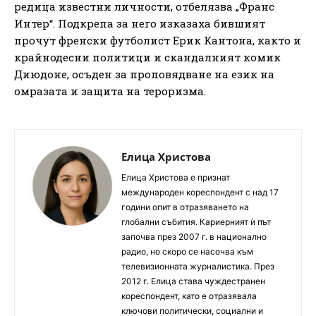
редица известни личности, отбелязва „Франс
Интер“. Подкрепа за него изказаха бившият
прочут френски футболист Ерик Кантона, както и
крайнодесни политици и скандалният комик
Диюдоне, осъден за проповядване на език на
омразата и защита на тероризма.
Елица Христова
Елица Христова е признат
международен кореспондент с над 17
години опит в отразяването на
глобални събития. Кариерният ѝ път
започва през 2007 г. в национално
радио, но скоро се насочва към
телевизионната журналистика. През
2012 г. Елица става чуждестранен
кореспондент, като е отразявала
ключови политически, социални и