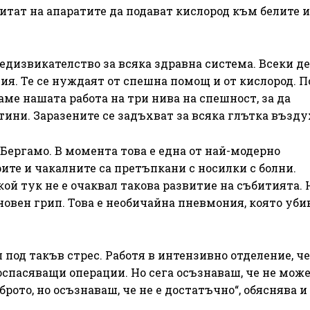
итат на апаратите да подават кислород към белите 
едизвикателство за всяка здравна система. Всеки д
ия. Те се нуждаят от спешна помощ и от кислород. 
ме нашата работа на три нива на спешност, за да
тини. Заразените се задъхват за всяка глътка възду
 Бергамо. В момента това е една от най-модерно
ите и чакалните са претъпкани с носилки с болни.
ой тук не е очаквал такова развитие на събитията. 
кновен грип. Това е необичайна пневмония, която уби
 под такъв стрес. Работя в интензивно отделение, ч
спасяващи операции. Но сега осъзнаваш, че не мож
то, но осъзнаваш, че не е достатъчно“, обяснява и