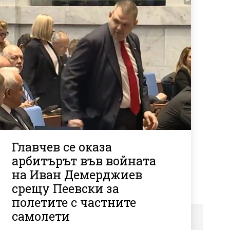
Главчев се оказа
арбитърът във войната
на Иван Демерджиев
срещу Пеевски за
полетите с частните
самолети