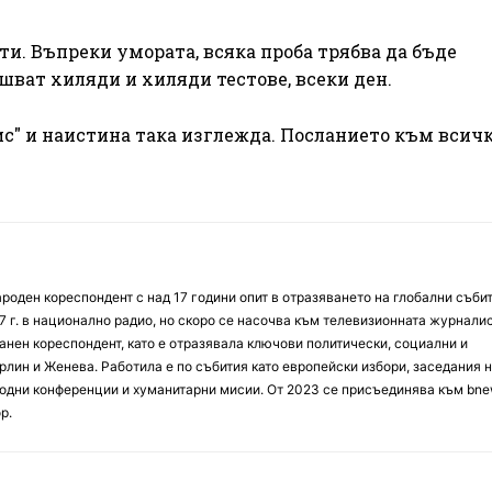
и. Въпреки умората, всяка проба трябва да бъде
шват хиляди и хиляди тестове, всеки ден.
с" и наистина така изглежда. Посланието към всичк
оден кореспондент с над 17 години опит в отразяването на глобални събит
7 г. в национално радио, но скоро се насочва към телевизионната журналис
анен кореспондент, като е отразявала ключови политически, социални и
лин и Женева. Работила е по събития като европейски избори, заседания 
дни конференции и хуманитарни мисии. От 2023 се присъединява към bne
р.