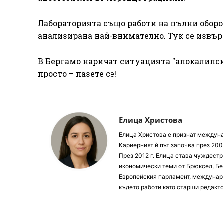
Лабораторията също работи на пълни оборот
анализирана най-внимателно. Тук се извър
В Бергамо наричат ситуацията "апокалипси
просто – пазете се!
Елица Христова
Елица Христова е признат междунар
Кариерният ѝ път започва през 200
През 2012 г. Елица става чуждестр
икономически теми от Брюксел, Бер
Европейския парламент, междунаро
където работи като старши редакто