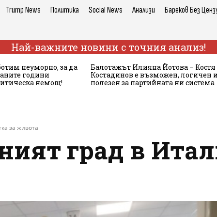
Trump News
Политика
Social News
Анализи
Бареков Без Ценз
Най-важните новини с точния анализ!
ботим неуморно, за да
Балотажът Илияна Йотова – Костя
аните години
Костадинов е възможен, логичен 
литическа немощ!
полезен за партийната ни система
тка за живота
ият град в Итали