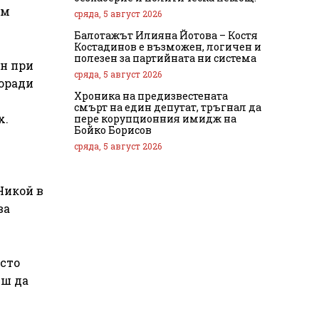
им
сряда, 5 август 2026
Балотажът Илияна Йотова – Костя
Костадинов е възможен, логичен и
полезен за партийната ни система
ен при
сряда, 5 август 2026
Поради
Хроника на предизвестената
смърт на един депутат, тръгнал да
х.
пере корупционния имидж на
Бойко Борисов
сряда, 5 август 2026
Никой в
ва
есто
еш да