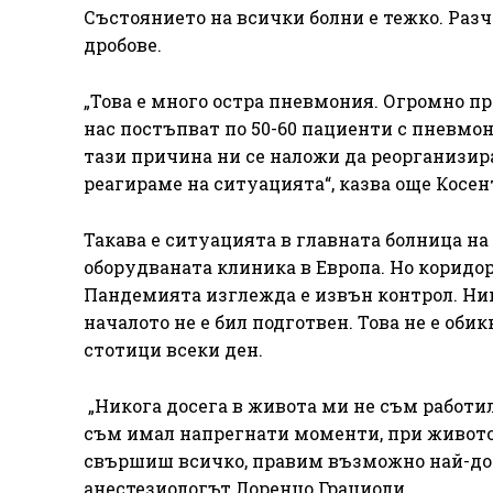
Състоянието на всички болни е тежко. Разч
дробове.
„Това е много остра пневмония. Огромно пр
нас постъпват по 50-60 пациенти с пневмон
тази причина ни се наложи да реорганизира
реагираме на ситуацията“, казва още Косен
Такава е ситуацията в главната болница на
оборудваната клиника в Европа. Но коридор
Пандемията изглежда е извън контрол. Ник
началото не е бил подготвен. Това не е оби
стотици всеки ден.
„Никога досега в живота ми не съм работил
съм имал напрегнати моменти, при живото
свършиш всичко, правим възможно най-добро
анестезиологът Лоренцо Грациоли.