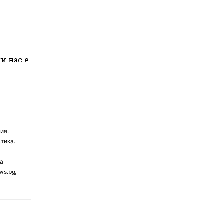
и нас е
ия.
тика.
на
ws.bg,