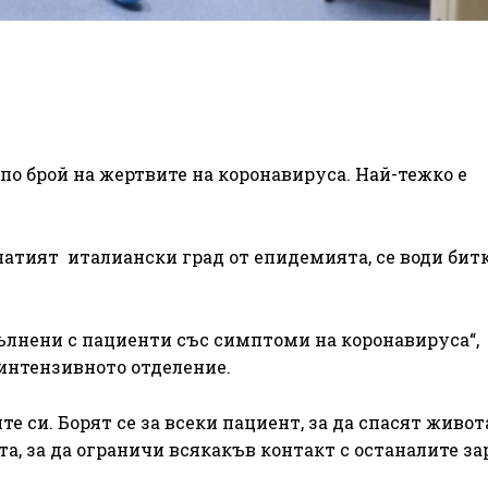
по брой на жертвите на коронавируса. Най-тежко е
натият италиански град от епидемията, се води битк
ълнени с пациенти със симптоми на коронавируса“,
 интензивното отделение.
те си. Борят се за всеки пациент, за да спасят живот
та, за да ограничи всякакъв контакт с останалите за