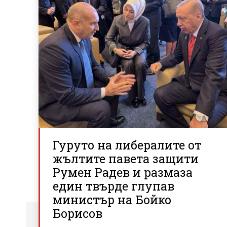
Гуруто на либералите от
жълтите павета защити
Румен Радев и размаза
един твърде глупав
министър на Бойко
Борисов