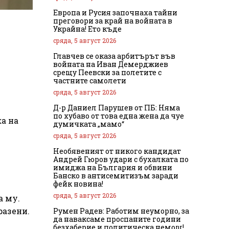
Европа и Русия започнаха тайни
преговори за край на войната в
Украйна! Ето къде
сряда, 5 август 2026
Главчев се оказа арбитърът във
войната на Иван Демерджиев
срещу Пеевски за полетите с
частните самолети
сряда, 5 август 2026
Д-р Даниел Парушев от ПБ: Няма
по хубаво от това една жена да чуе
а на
думичката „мамо“
сряда, 5 август 2026
Необявеният от никого кандидат
Андрей Гюров удари с бухалката по
имиджа на България и обвини
Банско в антисемитизъм заради
фейк новина!
сряда, 5 август 2026
а му.
разени.
Румен Радев: Работим неуморно, за
да наваксаме проспаните години
безхаберие и политическа немощ!