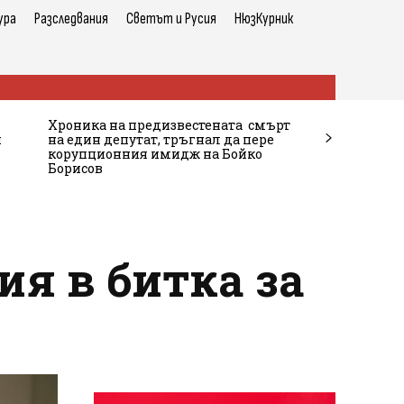
ура
Разследвания
Светът и Русия
НюзКурник
Хроника на предизвестената смърт
и
на един депутат, тръгнал да пере
корупционния имидж на Бойко
Борисов
я в битка за