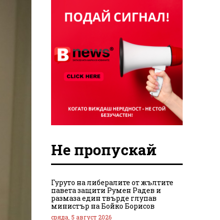
Не пропускай
Гуруто на либералите от жълтите
павета защити Румен Радев и
размаза един твърде глупав
министър на Бойко Борисов
сряда, 5 август 2026