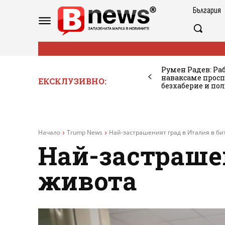
България
Румен Радев: Ра
наваксаме просп
ЕКСКЛУЗИВНО:
безхаберие и по
Начало
Trump News
Най-застрашеният град в Италия в би
Най-застрашен
живота