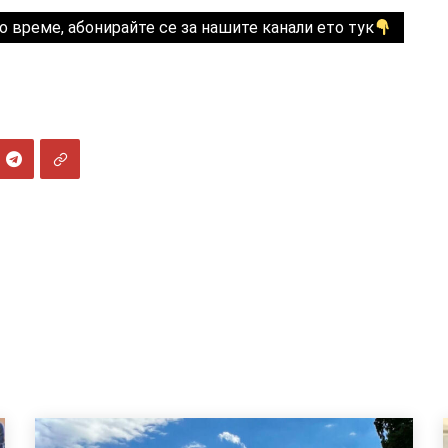
о време, абонирайте се за нашите канали ето тук