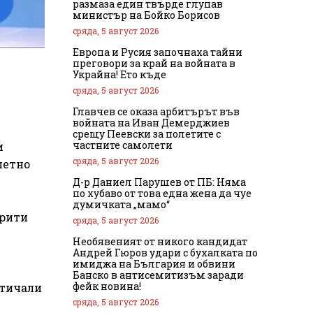
размаза един твърде глупав
министър на Бойко Борисов
сряда, 5 август 2026
Европа и Русия започнаха тайни
преговори за край на войната в
Украйна! Ето къде
сряда, 5 август 2026
Главчев се оказа арбитърът във
войната на Иван Демерджиев
срещу Пеевски за полетите с
частните самолети
и
сряда, 5 август 2026
петно
Д-р Даниел Парушев от ПБ: Няма
по хубаво от това една жена да чуе
думичката „мамо“
крити
сряда, 5 август 2026
Необявеният от никого кандидат
Андрей Гюров удари с бухалката по
имиджа на България и обвини
Банско в антисемитизъм заради
фейк новина!
стичали
сряда, 5 август 2026