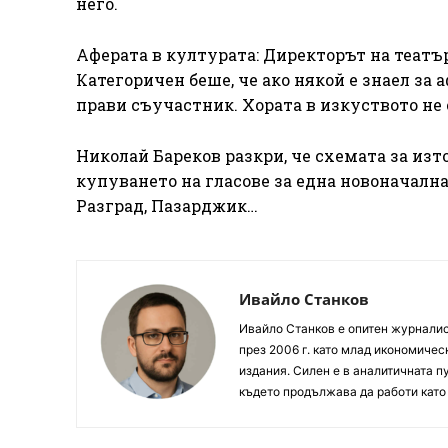
него.
Аферата в културата: Директорът на театъ
Категоричен беше, че ако някой е знаел за 
прави съучастник. Хората в изкуството не
Николай Бареков разкри, че схемата за изт
купуването на гласове за една новоначалн
Разград, Пазарджик…
Ивайло Станков
Ивайло Станков е опитен журналист
през 2006 г. като млад икономиче
издания. Силен е в аналитичната пу
където продължава да работи като