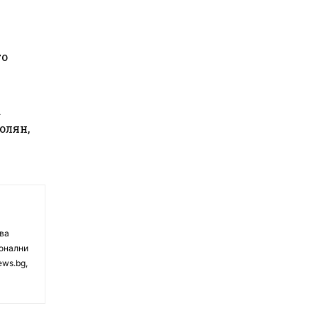
го
а
олян,
чва
ионални
ews.bg,