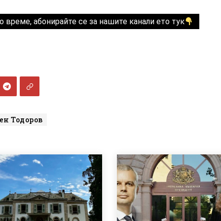
о време, абонирайте се за нашите канали ето тук
ен Тодоров