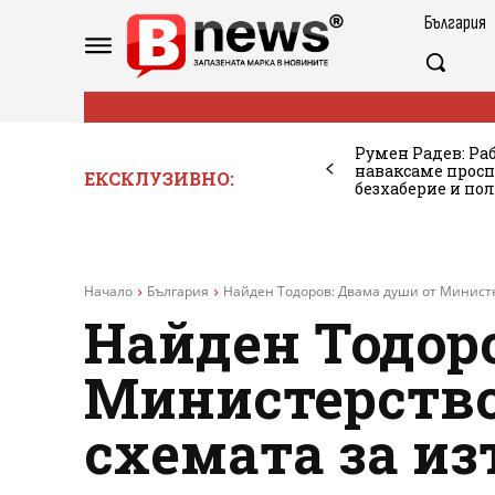
България
Румен Радев: Ра
наваксаме просп
ЕКСКЛУЗИВНО:
безхаберие и по
Начало
България
Найден Тодоров: Двама души от Министер
Найден Тодор
Министерство
схемата за из