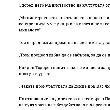
Според него Министерство на културата от
„Министерството е превърнато в някаква 
контролните му функции са иззети по закон
миналото“.
Той е предложил промяна на системата, „та
„Този процес трябва да се забърза, за да с
Найден Тодоров попита, ако се е знаело за
прокуратурата.
„Чакате прокуратурата да дойде при Вас ли?
По отношение на директора на театъра в 
на културата не е бездействало и че реакц