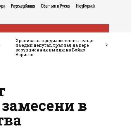
ура
Разследвания
Светът и Русия
НюзКурник
Хроника на предизвестената смърт
и
на един депутат, тръгнал да пере
корупционния имидж на Бойко
Борисов
т
 замесени в
тва