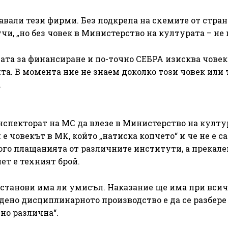
мавали тези фирми. Без подкрепа на схемите от стран
чи, „но без човек в Министерство на културата – не 
емата за финансиране и по-точно СЕБРА изисква човек
. В момента ние не знаем доколко този човек или 
.
нспекторат на МС да влезе в Министерство на култу
е човекът в МК, който „натиска копчето“ и че не е с
ного плащанията от различните институти, а прекале
пет е техният брой.
 установи има ли умисъл. Наказание ще има при вси
дено дисциплинарното производство е да се разбере 
но различна“.