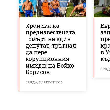
Хроника на
Ев
предизвестената
за
смърт на един
пре
депутат, тръгнал
кра
да пере
в У
корупционния
къ
имидж на Бойко
СРЯДА
Борисов
СРЯДА, 5 АВГУСТ 2026