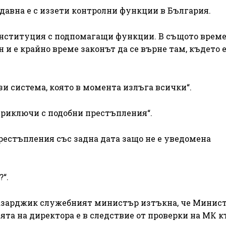
давна е с иззети контролни функции в България.
институция с подпомагащи функции. В същото врем
 и е крайно време законът да се върне там, където е
зи система, която в момента излъга всички“.
е приключи с подобни престъпления“.
 престъпления със задна дата защо не е уведомена
“.
Пазарджик служебният министър изтъкна, че Минис
ията на директора е в следствие от проверки на МК 