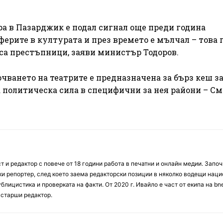
ра в Пазарджик е подал сигнал още преди година
аферите в културата и през времето е мълчал – това 
 са престъпници, заяви министър Тодоров.
очването на театрите е предназначена за бърз кеш з
а политическа сила в специфични за нея райони – См
 и редактор с повече от 18 години работа в печатни и онлайн медии. Запо
ски репортер, след което заема редакторски позиции в няколко водещи нац
блицистика и проверката на факти. От 2020 г. Ивайло е част от екипа на bn
 старши редактор.