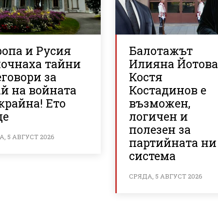
ропа и Русия
Балотажът
почнаха тайни
Илияна Йотова
говори за
Костя
й на войната
Костадинов е
крайна! Ето
възможен,
де
логичен и
полезен за
, 5 АВГУСТ 2026
партийната ни
система
СРЯДА, 5 АВГУСТ 2026