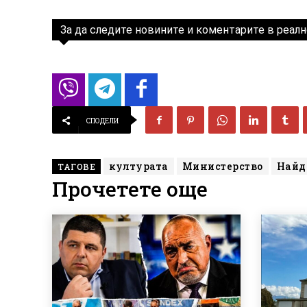
За да следите новините и коментарите в реалн
СПОДЕЛИ
културата
Министерство
Найд
ТАГОВЕ
Прочетете още