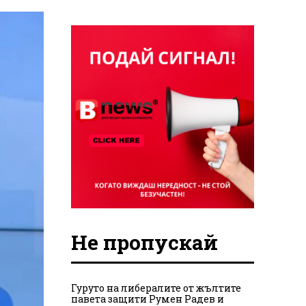
Не пропускай
Гуруто на либералите от жълтите
павета защити Румен Радев и