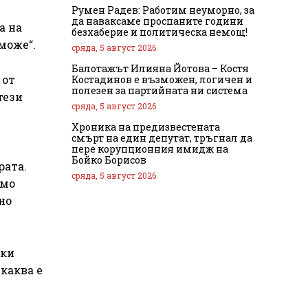
Румен Радев: Работим неуморно, за
да наваксаме проспаните години
а на
безхаберие и политическа немощ!
може“.
сряда, 5 август 2026
Балотажът Илияна Йотова – Костя
 от
Костадинов е възможен, логичен и
полезен за партийната ни система
тези
сряда, 5 август 2026
Хроника на предизвестената
смърт на един депутат, тръгнал да
пере корупционния имидж на
Бойко Борисов
рата.
сряда, 5 август 2026
амо
но
чки
каква е