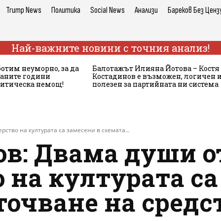
Trump News
Политика
Social News
Анализи
Бареков Без Ценз
Най-важните новини с точния анализ!
ботим неуморно, за да
Балотажът Илияна Йотова – Костя
аните години
Костадинов е възможен, логичен 
литическа немощ!
полезен за партийната ни система
ство на културата са замесени в схемата...
ов: Двама души о
 на културата са
точване на средс