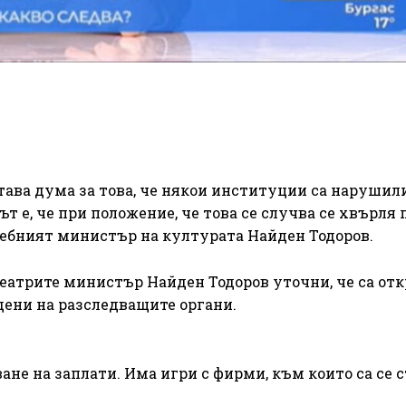
тава дума за това, че някои институции са нарушил
т е, че при положение, че това се случва се хвърля 
жебният министър на културата Найден Тодоров.
театрите министър Найден Тодоров уточни, че са от
дени на разследващите органи.
ване на заплати. Има игри с фирми, към които са се 