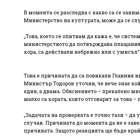
В момента се разследва с какво са се зани
Министерство на културата, може да се слу
„Това, което се опитвам да кажа е, че сист
министерството да потвърждава плащанията
хора, са действали небрежно или с умисъл“
Това е причината да са повикали Главния и
Министър Тодоров уточни, че вече знае кой 
един, а двама. Обяснението – прекалено м
малко са хората, които отговарят за това – 
„Задачата на проверката е точно тази – да
случаи. Причината до момента да не е заве
причината. Защото реакцията ще бъде край