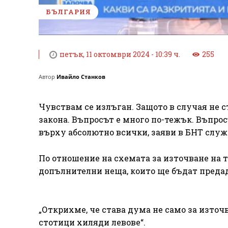
БЪЛГАРИЯ
петък, 11 октомври 2024 - 10:39 ч.
255
Автор
Ивайло Станков
Чувствам се излъган. Защото в случая не с
закона. Въпросът е много по-тежък. Въпросъ
върху абсолютно всички, заяви в БНТ слу
По отношение на схемата за източване на 
допълнителни неща, които ще бъдат преда
„Открихме, че става дума не само за източ
стотици хиляди левове“.