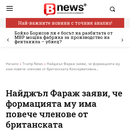
Най-важните новини с точния анализ!
Бойко Борисов ли е босът на разбитата от
МВР мощна фабрика за производство на
фентанила – убиец?
Начало
Trump News
Найджъл Фараж заяви, че формацията му
има повече членове от британската Консервативна...
Найджъл Фараж заяви, че
формацията му има
повече членове от
британската