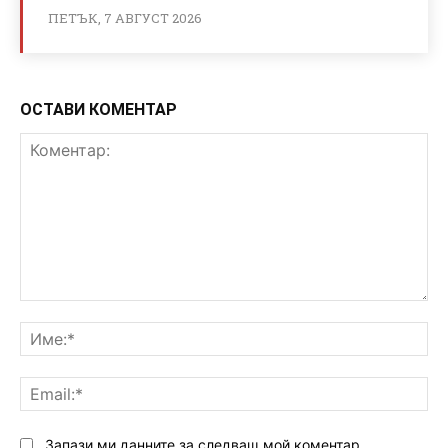
ПЕТЪК, 7 АВГУСТ 2026
ОСТАВИ КОМЕНТАР
Коментар:
Им
Ema
Запази ми данните за следващ мой коментар.