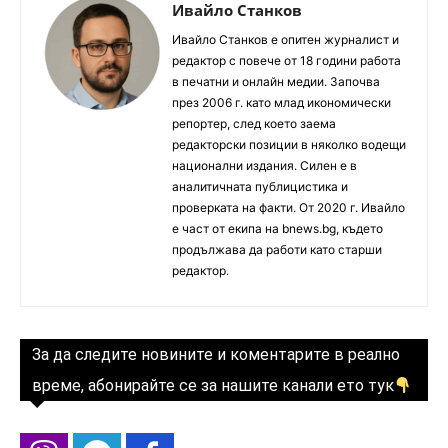
Ивайло Станков
Ивайло Станков е опитен журналист и
редактор с повече от 18 години работа
в печатни и онлайн медии. Започва
през 2006 г. като млад икономически
репортер, след което заема
редакторски позиции в няколко водещи
национални издания. Силен е в
аналитичната публицистика и
проверката на факти. От 2020 г. Ивайло
е част от екипа на bnews.bg, където
продължава да работи като старши
редактор.
За да следите новините и коментарите в реално
време, абонирайте се за нашите канали ето тук