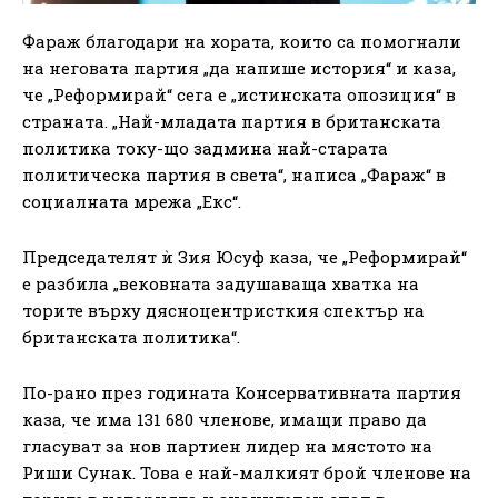
Фараж благодари на хората, които са помогнали
на неговата партия „да напише история“ и каза,
че „Реформирай“ сега е „истинската опозиция“ в
страната. „Най-младата партия в британската
политика току-що задмина най-старата
политическа партия в света“, написа „Фараж“ в
социалната мрежа „Екс“.
Председателят ѝ Зия Юсуф каза, че „Реформирай“
е разбила „вековната задушаваща хватка на
торите върху дясноцентристкия спектър на
британската политика“.
По-рано през годината Консервативната партия
каза, че има 131 680 членове, имащи право да
гласуват за нов партиен лидер на мястото на
Риши Сунак. Това е най-малкият брой членове на