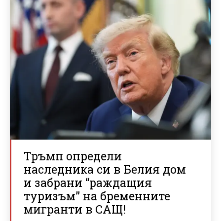
Тръмп определи
наследника си в Белия дом
и забрани “раждащия
туризъм” на бременните
мигранти в САЩ!