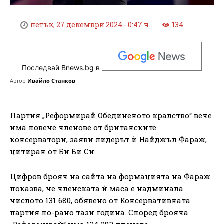
петък, 27 декември 2024 - 0:47 ч.
134
Последвай Bnews.bg в
Автор
Ивайло Станков
Партия „Реформирай Обединеното кралство“ вече
има повече членове от британските
консерватори, заяви лидерът ѝ Найджъл Фараж,
цитиран от Би Би Си.
Цифров брояч на сайта на формацията на Фараж
показва, че членската ѝ маса е надминала
числото 131 680, обявено от Консервативната
партия по-рано тази година. Според брояча