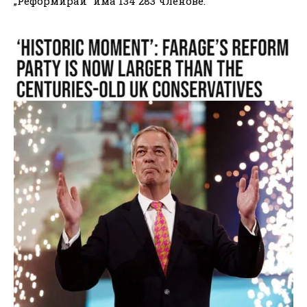
„Реформирай“ има 134 283 членове.