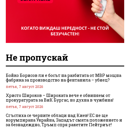
Не пропускай
Бойко Борисов ли е босът на разбитата от МВР мощна
фабрика за производство на фентанила – убиец?
петък, 7 август 2026
Христо Широков – Широката вече е обвиняем от
прокуратурата за ВиК Бургас, но духна в чужбина!
петък, 7 август 2026
Сгъстиха се черните облаци над Киев! ЕС не ще
корумпирана Украйна, Западът смята положението и
за безнадеждно, Тръмп спря ракетите Пейтриът!