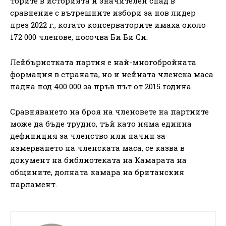
торите в историята и значителен спад в
сравнение с вътрешните избори за нов лидер
през 2022 г., когато консерваторите имаха около
172 000 членове, посочва Би Би Си.
Лейбъристката партия е най-многобройната
формация в страната, но и нейната членска маса
падна под 400 000 за пръв път от 2015 година.
Сравняването на броя на членовете на партиите
може да бъде трудно, тъй като няма единна
дефиниция за членство или начин за
измерването на членската маса, се казва в
документ на библиотеката на Камарата на
общините, долната камара на британския
парламент.