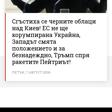
Сгъстиха се черните облаци
над Киев! ЕС не ще
корумпирана Украйна,
Западът смята
положението и за
безнадеждно, Тръмп спря
ракетите Пейтриът!
ПЕТЪК, 7 АВГУСТ 2026