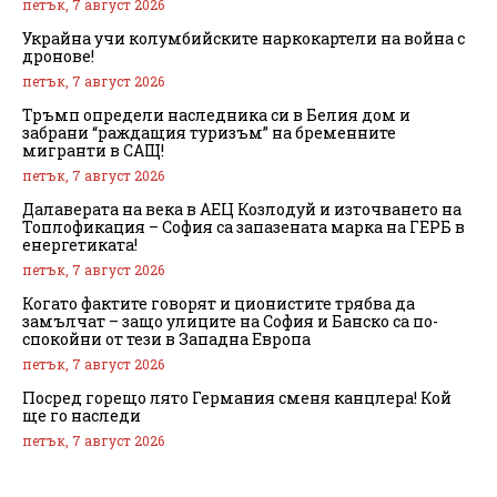
петък, 7 август 2026
Украйна учи колумбийските наркокартели на война с
дронове!
петък, 7 август 2026
Тръмп определи наследника си в Белия дом и
забрани “раждащия туризъм” на бременните
мигранти в САЩ!
петък, 7 август 2026
Далаверата на века в АЕЦ Козлодуй и източването на
Топлофикация – София са запазената марка на ГЕРБ в
енергетиката!
петък, 7 август 2026
Когато фактите говорят и ционистите трябва да
замълчат – защо улиците на София и Банско са по-
спокойни от тези в Западна Европа
петък, 7 август 2026
Посред горещо лято Германия сменя канцлера! Кой
ще го наследи
петък, 7 август 2026