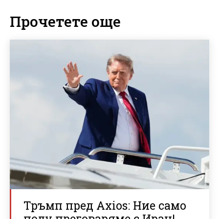
Прочетете още
Тръмп пред Axios: Ние само
полу преговаряме с Иран!