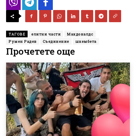
ТАГОВЕ
елитни части
Макдоналдс
Румен Радев
Съединение
шкембета
Прочетете още