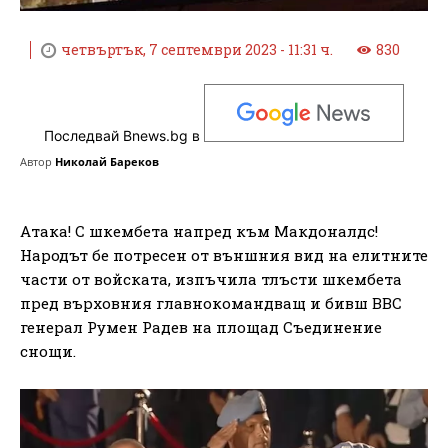
четвъртък, 7 септември 2023 - 11:31 ч.
830
Последвай Bnews.bg в
Автор
Николай Бареков
Атака! С шкембета напред към Макдоналдс!
Народът бе потресен от външния вид на елитните
части от войската, изпъчила тлъсти шкембета
пред върховния главнокомандващ и бивш ВВС
генерал Румен Радев на площад Съединение
снощи.