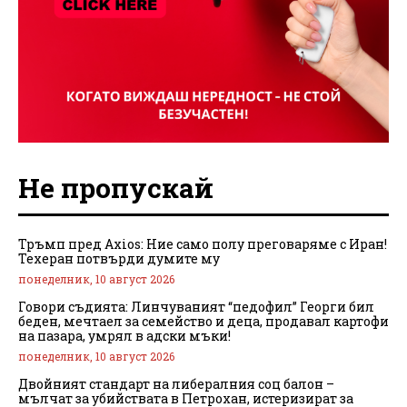
Не пропускай
Тръмп пред Axios: Ние само полу преговаряме с Иран!
Техеран потвърди думите му
понеделник, 10 август 2026
Говори съдията: Линчуваният “педофил” Георги бил
беден, мечтаел за семейство и деца, продавал картофи
на пазара, умрял в адски мъки!
понеделник, 10 август 2026
Двойният стандарт на либералния соц балон –
мълчат за убийствата в Петрохан, истеризират за