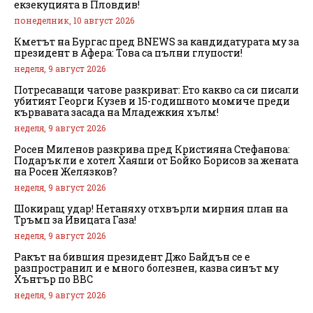
екзекуцията в Пловдив!
понеделник, 10 август 2026
Кметът на Бургас пред BNEWS за кандидатурата му за
президент в Афера: Това са пълни глупости!
неделя, 9 август 2026
Потресаващи чатове разкриват: Ето какво са си писали
убитият Георги Кузев и 15-годишното момиче преди
кървавата засада на Младежкия хълм!
неделя, 9 август 2026
Росен Миленов разкрива пред Кристияна Стефанова:
Подарък ли е хотел Хаяши от Бойко Борисов за жената
на Росен Желязков?
неделя, 9 август 2026
Шокиращ удар! Нетаняху отхвърли мирния план на
Тръмп за Ивицата Газа!
неделя, 9 август 2026
Ракът на бившия президент Джо Байдън се е
разпространил и е много болезнен, казва синът му
Хънтър по BBC
неделя, 9 август 2026