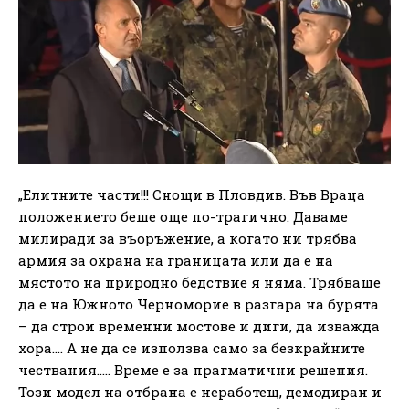
„Елитните части!!! Снощи в Пловдив. Във Враца
положението беше още по-трагично. Даваме
милиради за въоръжение, а когато ни трябва
армия за охрана на границата или да е на
мястото на природно бедствие я няма. Трябваше
да е на Южното Черноморие в разгара на бурята
– да строи временни мостове и диги, да изважда
хора…. А не да се използва само за безкрайните
чествания….. Време е за прагматични решения.
Този модел на отбрана е неработещ, демодиран и