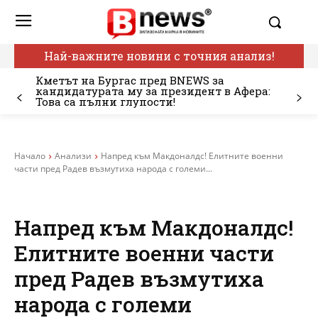
Най-важните новини с точния анализ!
Кметът на Бургас пред BNEWS за
кандидатурата му за президент в Афера:
Това са пълни глупости!
Начало
Анализи
Напред към Макдоналдс! Елитните военни
части пред Радев възмутиха народа с големи...
Напред към Макдоналдс!
Елитните военни части
пред Радев възмутиха
народа с големи