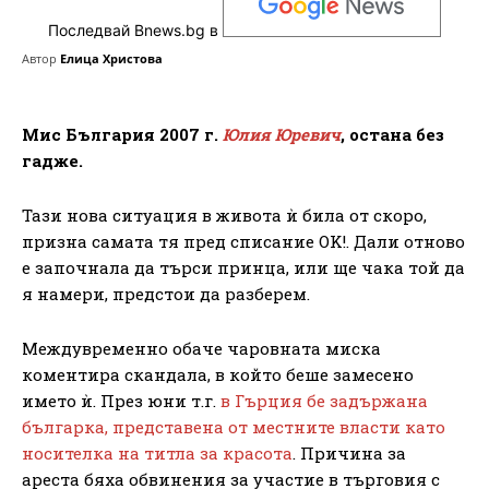
Последвай Bnews.bg в
Автор
Елица Христова
Мис България 2007 г.
Юлия Юревич
, остана без
гадже.
Тази нова ситуация в живота ѝ била от скоро,
призна самата тя пред списание OK!. Дали отново
е започнала да търси принца, или ще чака той да
я намери, предстои да разберем.
Междувременно обаче чаровната миска
коментира скандала, в който беше замесено
името ѝ. През юни т.г.
в Гърция бе задържана
българка, представена от местните власти като
носителка на титла за красота
. Причина за
ареста бяха обвинения за участие в търговия с