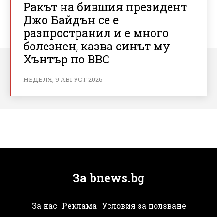
Ракът на бившия президент
Джо Байдън се е
разпространил и е много
болезнен, казва синът му
Хънтър по BBC
НЕДЕЛЯ, 9 АВГУСТ 2026
За bnews.bg
За нас
Реклама
Условия за ползване