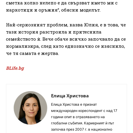
сметка колко нелепо е да свързват името ми с
наркотици и оръжия“, обясни моделът.
Най-сериозният проблем, казва Юлия, е в това, че
тази история разстроила и притеснила
семейството ѝ. Вече обаче всичко започвало да се
нормализира, след като еднозначно се изяснило,
че тя самата е жертва.
BLife.bg
Елица Христова
Елица Христова е признат
международен кореспондент с над 17
години опит в отразяването на
глобални събития. Кариерният ѝ път
започва през 2007 г. в национално