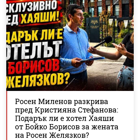
Росен Миленов разкрива
пред Кристияна Стефанова:
Подарък ли е хотел Хаяши
от Бойко Борисов за жената
на Росен Желязков?