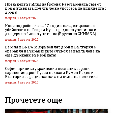
Президентът Илияна Йотова: Разочарована съм от
примитивната политическа употреба на инцидента с
дрона!
неделя, 9 август 2026
Нови подробности за 17-годишната, свързвана с
убийството на Георги Кузев: редовна ученичка и
дъщеря на бивша учителка (Брутална СНИМКА)
неделя, 9 август 2026
Версия в BNEWS: Взривеният дрон в България е
операция на украинските служби за въвличане на
още държави във войната!
неделя, 9 август 2026
София привика украинския посланик заради
взривения дрон! Русия похвали Румен Радев и
България за рационалната ни външна политика!
неделя, 9 август 2026
Прочетете още