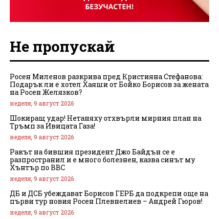
Не пропускай
Росен Миленов разкрива пред Кристияна Стефанова:
Подарък ли е хотел Хаяши от Бойко Борисов за жената
на Росен Желязков?
неделя, 9 август 2026
Шокиращ удар! Нетаняху отхвърли мирния план на
Тръмп за Ивицата Газа!
неделя, 9 август 2026
Ракът на бившия президент Джо Байдън се е
разпространил и е много болезнен, казва синът му
Хънтър по BBC
неделя, 9 август 2026
ДБ и ДСБ убеждават Борисов ГЕРБ да подкрепи още на
първи тур новия Росен Плевнелиев – Андрей Гюров!
неделя, 9 август 2026