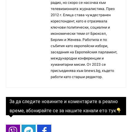
радио, но скоро се насочва към
телевизионната журналистика. През
2012 г. Елица става чуждестранен
кореспондент, като е отразявала
ключови политически, социални и
икономически теми от Брюксел,
Берлин и Женева. Работила е по
събития като европейски избори,
заседания на Европейския парламент,
международни конференции и
хуманитарни мисии. От 2023 се
присъединява към bnews.bg, където
работи като старши редактор.
За да следите новините и коментарите в реално
време, абонирайте се за нашите канали ето тук