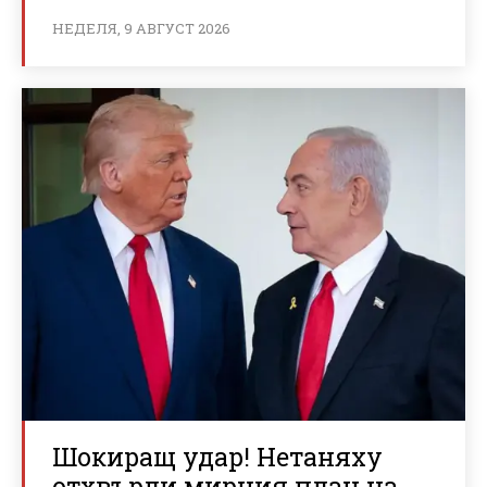
НЕДЕЛЯ, 9 АВГУСТ 2026
Шокиращ удар! Нетаняху
отхвърли мирния план на