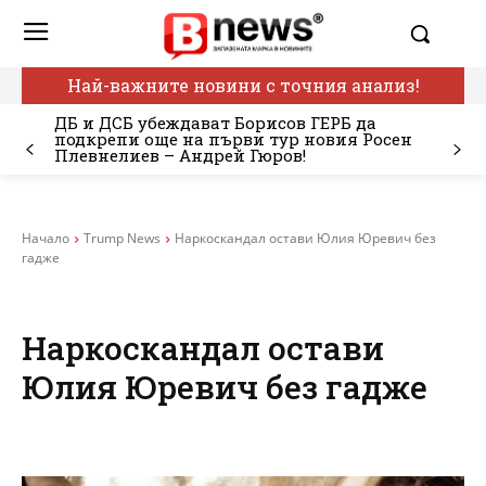
Най-важните новини с точния анализ!
ДБ и ДСБ убеждават Борисов ГЕРБ да
подкрепи още на първи тур новия Росен
Плевнелиев – Андрей Гюров!
Начало
Trump News
Наркоскандал остави Юлия Юревич без
гадже
Наркоскандал остави
Юлия Юревич без гадже