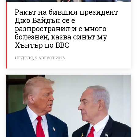
Ракът на бившия президент
Джо Байдън се е
разпространил и е много
болезнен, казва синът му
Хънтър по BBC
НЕДЕЛЯ, 9 АВГУСТ 2026