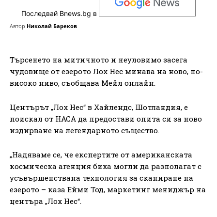
Последвай Bnews.bg в
Автор
Николай Бареков
Търсенето на митичното и неуловимо засега
чудовище от езерото Лох Нес минава на ново, по-
високо ниво, съобщава Мейл онлайн.
Центърът „Лох Нес“ в Хайлендс, Шотландия, е
поискал от НАСА да предостави опита си за ново
издирване на легендарното същество.
„Надяваме се, че експертите от американската
космическа агенция биха могли да разполагат с
усъвършенствана технология за сканиране на
езерото – каза Ейми Тод, маркетинг мениджър на
центъра „Лох Нес“.