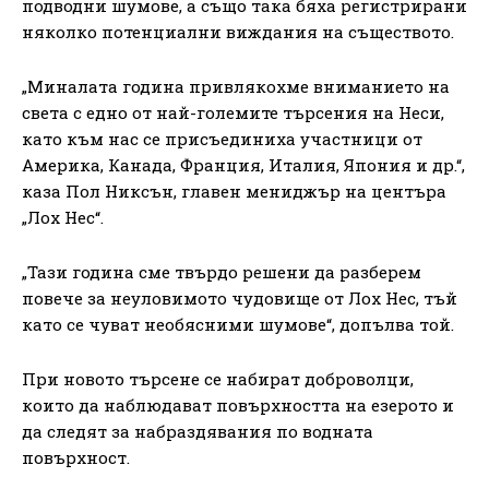
подводни шумове, а също така бяха регистрирани
няколко потенциални виждания на съществото.
„Миналата година привлякохме вниманието на
света с едно от най-големите търсения на Неси,
като към нас се присъединиха участници от
Америка, Канада, Франция, Италия, Япония и др.“,
каза Пол Никсън, главен мениджър на центъра
„Лох Нес“.
„Тази година сме твърдо решени да разберем
повече за неуловимото чудовище от Лох Нес, тъй
като се чуват необясними шумове“, допълва той.
При новото търсене се набират доброволци,
които да наблюдават повърхността на езерото и
да следят за набраздявания по водната
повърхност.