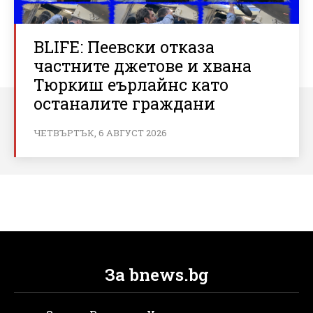
BLIFE: Пеевски отказа
частните джетове и хвана
Тюркиш еърлайнс като
останалите граждани
ЧЕТВЪРТЪК, 6 АВГУСТ 2026
За bnews.bg