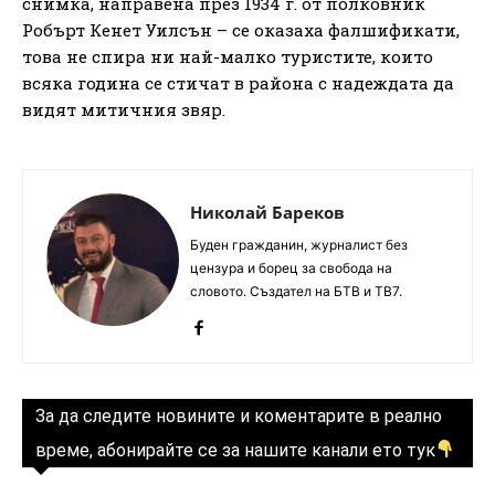
снимка, направена през 1934 г. от полковник
Робърт Кенет Уилсън – се оказаха фалшификати,
това не спира ни най-малко туристите, които
всяка година се стичат в района с надеждата да
видят митичния звяр.
Николай Бареков
Буден гражданин, журналист без
цензура и борец за свобода на
словото. Създател на БТВ и ТВ7.
За да следите новините и коментарите в реално
време, абонирайте се за нашите канали ето тук