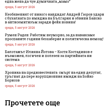
една жена да чуе думичката „мамо“
сряда, 5 август 2026
Необявеният от никого кандидат Андрей Гюров удари
с бухалката по имиджа на България и обвини Банско
в антисемитизъм заради фейк новина!
сряда, 5 август 2026
Румен Радев: Работим неуморно, за да наваксаме
проспаните години безхаберие и политическа немощ!
сряда, 5 август 2026
Балотажът Илияна Йотова – Костя Костадинов е
възможен, логичен и полезен за партийната ни
система
сряда, 5 август 2026
Хроника на предизвестената смърт на един депутат,
тръгнал да пере корупционния имидж на Бойко
Борисов
сряда, 5 август 2026
Прочетете още