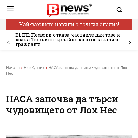
Най-важните новини с точния анализ!
BLIFE: Пеевски отказа частните джетове и
хвана Тюркиш еърлайнс като останалите
граждани
Начало
НюзКурник
НАСА започва да търси чудовището от Лох
Нес
НАСА започва да търси
чудовището от Лох Нес