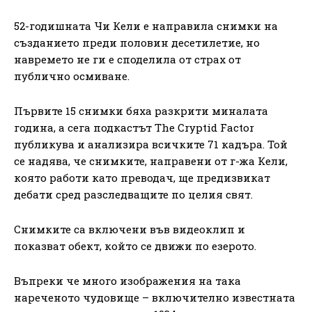
52-годишната Чи Кели е направила снимки на
създанието преди половин десетилетие, но
навремето не ги е споделила от страх от
публично осмиване.
Първите 15 снимки бяха разкрити миналата
година, а сега подкастът The Cryptid Factor
публикува и анализира всичките 71 кадъра. Той
се надява, че снимките, направени от г-жа Кели,
която работи като преводач, ще предизвикат
дебати сред разследващите по целия свят.
Снимките са включени във видеоклип и
показват обект, който се движи по езерото.
Въпреки че много изображения на така
нареченото чудовище – включително известната