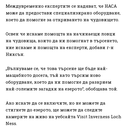
Междувременно експертите се надяват, че НАСА
може да предостави специализирано оборудване,
което да помогне за откриването на чудовището.
Освен че искаме помощта на начинаещи ловци
на чудовища, които да ни помогнат в търсенето,
ние искаме и помощта на експерти, добави г-н
Никсън.
„Вълнуваме се, че това търсене ще бъде най-
мащабното досега, тъй като търсим ново
оборудване, което да ни помогне да разкрием
най-големите загадки на езерото“, обобщава той.
Ако искате да се включите, но не можете да
стигнете до езерото, ще можете да следите
камерите на живо на уебсайта Visit Inverness Loch
Ness.