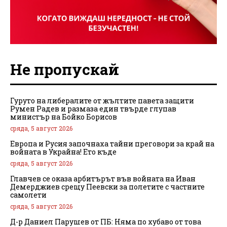
Не пропускай
Гуруто на либералите от жълтите павета защити
Румен Радев и размаза един твърде глупав
министър на Бойко Борисов
сряда, 5 август 2026
Европа и Русия започнаха тайни преговори за край на
войната в Украйна! Ето къде
сряда, 5 август 2026
Главчев се оказа арбитърът във войната на Иван
Демерджиев срещу Пеевски за полетите с частните
самолети
сряда, 5 август 2026
Д-р Даниел Парушев от ПБ: Няма по хубаво от това