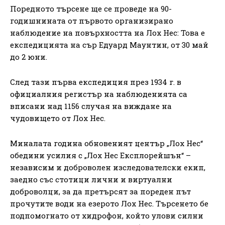
Поредното търсене ще се проведе на 90-
годишнината от първото организирано
наблюдение на повърхността на Лох Нес: Това е
експедицията на сър Едуард Маунтин, от 30 май
до 2 юни.
След тази първа експедиция през 1934 г. в
официалния регистър на наблюденията са
вписани над 1156 случая на виждане на
чудовището от Лох Нес.
Миналата година обновеният център „Лох Нес“
обедини усилия с „Лох Нес Експлорейшън“ –
независим и доброволен изследователски екип,
заедно със стотици лични и виртуални
доброволци, за да претърсят за пореден път
прочутите води на езерото Лох Нес. Търсенето бе
подпомогнато от хидрофон, който улови силни