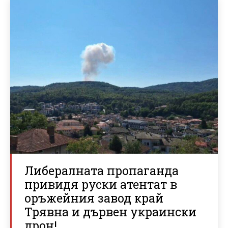
Либералната пропаганда
привидя руски атентат в
оръжейния завод край
Трявна и дървен украински
дрон!