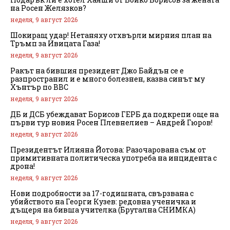
на Росен Желязков?
неделя, 9 август 2026
Шокиращ удар! Нетаняху отхвърли мирния план на
Тръмп за Ивицата Газа!
неделя, 9 август 2026
Ракът на бившия президент Джо Байдън се е
разпространил и е много болезнен, казва синът му
Хънтър по BBC
неделя, 9 август 2026
ДБ и ДСБ убеждават Борисов ГЕРБ да подкрепи още на
първи тур новия Росен Плевнелиев – Андрей Гюров!
неделя, 9 август 2026
Президентът Илияна Йотова: Разочарована съм от
примитивната политическа употреба на инцидента с
дрона!
неделя, 9 август 2026
Нови подробности за 17-годишната, свързвана с
убийството на Георги Кузев: редовна ученичка и
дъщеря на бивша учителка (Брутална СНИМКА)
неделя, 9 август 2026