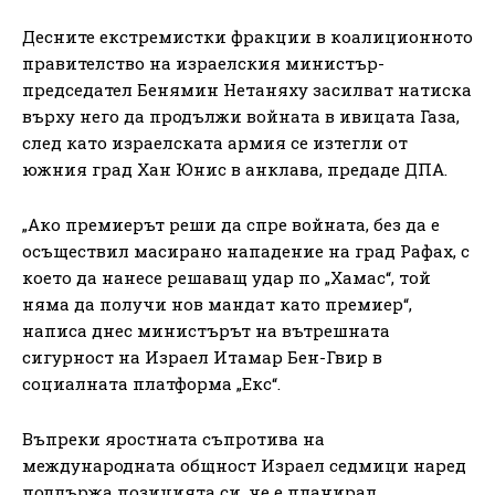
Десните екстремистки фракции в коалиционното
правителство на израелския министър-
председател Бенямин Нетаняху засилват натиска
върху него да продължи войната в ивицата Газа,
след като израелската армия се изтегли от
южния град Хан Юнис в анклава, предаде ДПА.
„Ако премиерът реши да спре войната, без да е
осъществил масирано нападение на град Рафах, с
което да нанесе решаващ удар по „Хамас“, той
няма да получи нов мандат като премиер“,
написа днес министърът на вътрешната
сигурност на Израел Итамар Бен-Гвир в
социалната платформа „Екс“.
Въпреки яростната съпротива на
международната общност Израел седмици наред
поддържа позицията си, че е планирал