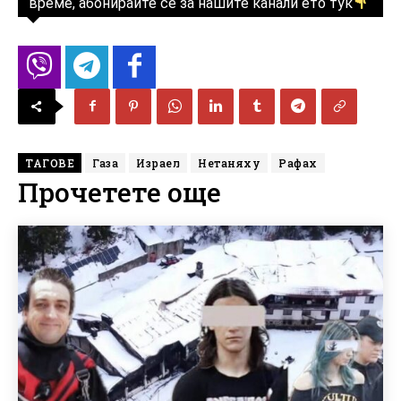
време, абонирайте се за нашите канали ето тук
ТАГОВЕ
Газа
Израел
Нетаняху
Рафах
Прочетете още