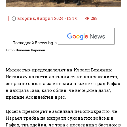
вторник, 9 април 2024 - 1:34 ч.
288
Последвай Bnews.bg в
Автор
Николай Бареков
Министър-председателят на Израел Бенямин
Нетаняху нагнети допълнително напрежението,
свързано с плана за инвазия в южния град Рафах
в ивицата Газа, като обяви, че вече „има дата“,
предаде Асошиейтед прес.
Досега премиерът е заявявал неколкократно, че
Израел трябва да изпрати сухопътни войски в
Рафах, твърдейки, че това е последният бастион в