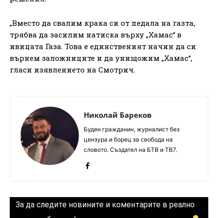
„Вместо да свалим крака си от педала на газта,
трябва да засилим натиска върху „Хамас“ в
ивицата Газа. Това е единственият начин да си
върнем заложниците и да унищожим „Хамас“,
гласи изявлението на Смотрич.
Николай Бареков
Буден гражданин, журналист без
цензура и борец за свобода на
словото. Създател на БТВ и ТВ7.
За да следите новините и коментарите в реално