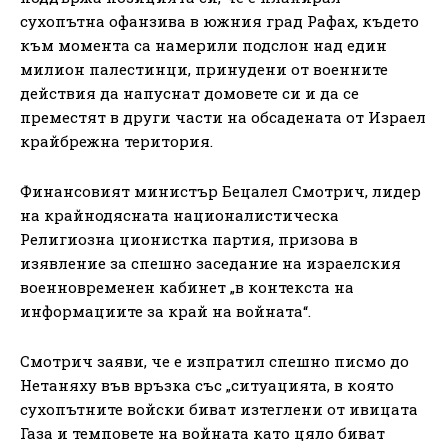
сухопътна офанзива в южния град Рафах, където
към момента са намерили подслон над един
милион палестинци, принудени от военните
действия да напуснат домовете си и да се
преместят в други части на обсадената от Израел
крайбрежна територия.
Финансовият министър Бецалел Смотрич, лидер
на крайнодясната националистическа
Религиозна ционистка партия, призова в
изявление за спешно заседание на израелския
военновременен кабинет „в контекста на
информациите за край на войната“.
Смотрич заяви, че е изпратил спешно писмо до
Нетаняху във връзка със „ситуацията, в която
сухопътните войски биват изтеглени от ивицата
Газа и темповете на войната като цяло биват