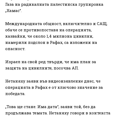
Газа на радикалната палестинска групировка
„Хамас“.
Международната общност, включително и САЩ,
обаче се противопоставя на операцията,
казвайки, че около 1,4 милиона цивилни,
намерили подслон в Рафах, са изложени на
опасност.
Израел на свой ред твърди, че има план за
защита на цивилните, посочва АП.
Нетаняху заяви във видеоизявление днес, че
операцията в Рафах е от ключово значение за
победата.
„Това ще стане. Има дата“, заяви той, без да
продължава темата. Нетаняху говори в контекста