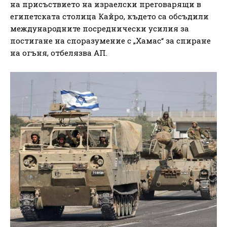
на присъствието на израелски преговарящи в
египетската столица Кайро, където са обсъдили
международните посреднически усилия за
постигане на споразумение с „Хамас“ за спиране
на огъня, отбелязва АП.