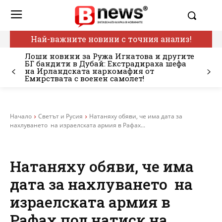
Най-важните новини с точния анализ!
Лоши новини за Ружа Игнатова и другите
БГ бандити в Дубай: Екстрадираха шефа
на Ирландската наркомафия от
Емирствата с военен самолет!
Начало
Светът и Русия
Натаняху обяви, че има дата за
нахлуването на израелската армия в Рафах...
Натаняху обяви, че има
дата за нахлуването на
израелската армия в
Рафах под натиск на