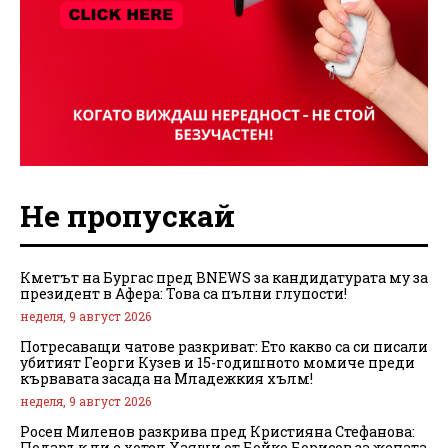
Не пропускай
Кметът на Бургас пред BNEWS за кандидатурата му за
президент в Афера: Това са пълни глупости!
неделя, 9 август 2026
Потресаващи чатове разкриват: Ето какво са си писали
убитият Георги Кузев и 15-годишното момиче преди
кървавата засада на Младежкия хълм!
неделя, 9 август 2026
Росен Миленов разкрива пред Кристияна Стефанова:
Подарък ли е хотел Хаяши от Бойко Борисов за жената