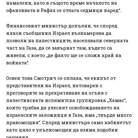
намалени, като в същото време началото на
офанзивата в Рафах се отлага седмици наред“.
Финансовият министър допълни, че според
някои съобщения Израел възнамерява да
позволи на палестинците, населявали северната
част на Газа, да се завърнат там, където са
живели, с което „де факто ще се сложи край на
войната“.
Освен това Смотрич се оплака, че екипът от
представители на Израел, натоварен с
преговорите за прекратяване на огъня с
палестинската ислямитска групировка „Хамас“,
които трябва да улеснят освобождаването на
израелските заложници в Газа, има „твърде много
правомощия“. Според министъра само кабинетът
като цяло е упълномощен да взима подобни
решения.